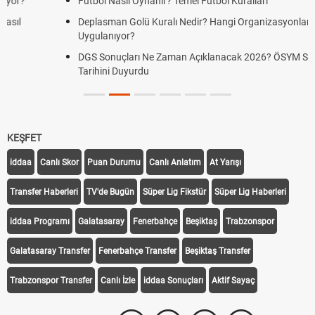
Futbol Nasıl Oynanır? Temel Futbol Kuralları
Deplasman Golü Kuralı Nedir? Hangi Organizasyonlarda
Uygulanıyor?
DGS Sonuçları Ne Zaman Açıklanacak 2026? ÖSYM Sonuç
Tarihini Duyurdu
KEŞFET
iddaa
Canlı Skor
Puan Durumu
Canlı Anlatım
At Yarışı
Transfer Haberleri
TV'de Bugün
Süper Lig Fikstür
Süper Lig Haberleri
iddaa Programı
Galatasaray
Fenerbahçe
Beşiktaş
Trabzonspor
Galatasaray Transfer
Fenerbahçe Transfer
Beşiktaş Transfer
Trabzonspor Transfer
Canlı İzle
iddaa Sonuçları
Aktif Sayaç