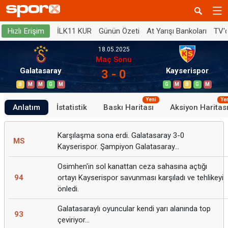
İLK11 KUR
Günün Özeti
At Yarışı Bankoları
TV'
Hızlı Erişim
18.05.2025
Maç Sonu
Galatasaray
Kayserispor
3 - 0
B
M
M
G
M
G
M
B
G
M
Yeni
Ye
Anlatım
İstatistik
Baskı Haritası
Aksiyon Haritas
Karşılaşma sona erdi. Galatasaray 3-0
MS
Kayserispor. Şampiyon Galatasaray...
Osimhen'in sol kanattan ceza sahasına açtığı
94
ortayı Kayserispor savunması karşıladı ve tehlikeyi
önledi.
Galatasaraylı oyuncular kendi yarı alanında top
93
çeviriyor...