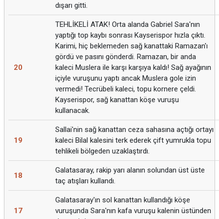
dışarı gitti.
TEHLİKELİ ATAK! Orta alanda Gabriel Sara'nın
yaptığı top kaybı sonrası Kayserispor hızla çıktı.
Karimi, hiç beklemeden sağ kanattaki Ramazan'ı
gördü ve pasını gönderdi. Ramazan, bir anda
20
kaleci Muslera ile karşı karşıya kaldı! Sağ ayağının
içiyle vuruşunu yaptı ancak Muslera gole izin
vermedi! Tecrübeli kaleci, topu kornere çeldi.
Kayserispor, sağ kanattan köşe vuruşu
kullanacak.
Sallai'nin sağ kanattan ceza sahasına açtığı ortayı
19
kaleci Bilal kalesini terk ederek çift yumrukla topu
tehlikeli bölgeden uzaklaştırdı.
Galatasaray, rakip yarı alanın solundan üst üste
18
taç atışları kullandı.
Galatasaray'ın sol kanattan kullandığı köşe
17
vuruşunda Sara'nın kafa vuruşu kalenin üstünden