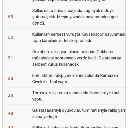
Sallai, ceza sahası sağında sağ ayak üstüyle
53
şutunu çekti. Meşin yuvarlak savunmadan geri
döndü.
Kullanılan serbest vuruşta Kayserispor savunması
52
topu karşıladı ve tehlikeyi önledi.
Osimhen, rakip yarı alanın solunda Gökhan'ın
51
müdahalesi sonrasında yerde kaldı. Galatasaray,
serbest vuruş kullanacak.
Eren Elmalı, rakip yarı alanın solunda Ramazan
50
Civelek'e faul yaptı.
Torreira, rakip ceza sahasında Hosseini'ye faul
49
yaptı.
Galatasasaraylı oyuncular, tüm hatlarıyla rakip yarı
48
alana yerleşti.
47
Sallai, orta alanın sağında Bourabia'ya faul yaptı.