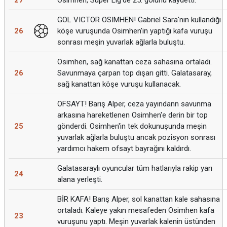
27
Osimhen, Süper Lig'de 25. golünü kaydetti.
GOL VICTOR OSIMHEN! Gabriel Sara'nın kullandığı
26
köşe vuruşunda Osimhen'in yaptığı kafa vuruşu
sonrası meşin yuvarlak ağlarla buluştu.
Osimhen, sağ kanattan ceza sahasına ortaladı.
26
Savunmaya çarpan top dışarı gitti. Galatasaray,
sağ kanattan köşe vuruşu kullanacak.
OFSAYT! Barış Alper, ceza yayındann savunma
arkasına hareketlenen Osimhen'e derin bir top
25
gönderdi. Osimhen'in tek dokunuşunda meşin
yuvarlak ağlarla buluştu ancak pozisyon sonrası
yardımcı hakem ofsayt bayrağını kaldırdı.
Galatasaraylı oyuncular tüm hatlarıyla rakip yarı
24
alana yerleşti.
BİR KAFA! Barış Alper, sol kanattan kale sahasına
ortaladı. Kaleye yakın mesafeden Osimhen kafa
23
vuruşunu yaptı. Meşin yuvarlak kalenin üstünden