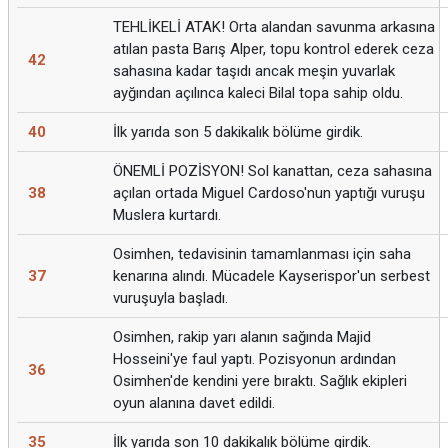
TEHLİKELİ ATAK! Orta alandan savunma arkasına
atılan pasta Barış Alper, topu kontrol ederek ceza
42
sahasına kadar taşıdı ancak meşin yuvarlak
ayğından açılınca kaleci Bilal topa sahip oldu.
40
İlk yarıda son 5 dakikalık bölüme girdik.
ÖNEMLİ POZİSYON! Sol kanattan, ceza sahasına
38
açılan ortada Miguel Cardoso'nun yaptığı vuruşu
Muslera kurtardı.
Osimhen, tedavisinin tamamlanması için saha
37
kenarına alındı. Mücadele Kayserispor'un serbest
vuruşuyla başladı.
Osimhen, rakip yarı alanın sağında Majid
Hosseini'ye faul yaptı. Pozisyonun ardından
36
Osimhen'de kendini yere bıraktı. Sağlık ekipleri
oyun alanına davet edildi.
35
İlk yarıda son 10 dakikalık bölüme girdik.