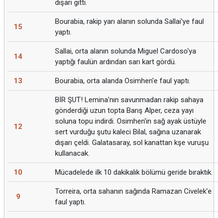
dışarı gitti.
Bourabia, rakip yarı alanın solunda Sallai'ye faul
15
yaptı.
Sallai, orta alanın solunda Miguel Cardoso'ya
14
yaptığı faulün ardından sarı kart gördü.
13
Bourabia, orta alanda Osimhen'e faul yaptı.
BİR ŞUT! Lemina'nın savunmadan rakip sahaya
gönderdiği uzun topta Barış Alper, ceza yayı
soluna topu indirdi. Osimhen'in sağ ayak üstüyle
12
sert vurduğu şutu kaleci Bilal, sağına uzanarak
dışarı çeldi. Galatasaray, sol kanattan kşe vuruşu
kullanacak.
10
Mücadelede ilk 10 dakikalık bölümü geride bıraktık.
Torreira, orta sahanın sağında Ramazan Civelek'e
9
faul yaptı.