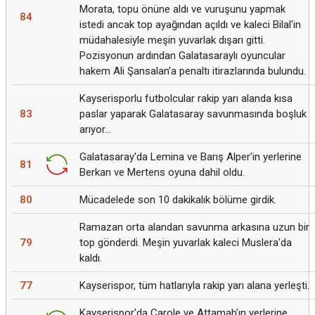
Morata, topu önüne aldı ve vuruşunu yapmak
84
istedi ancak top ayağından açıldı ve kaleci Bilal'in
müdahalesiyle meşin yuvarlak dışarı gitti.
Pozisyonun ardından Galatasaraylı oyuncular
hakem Ali Şansalan'a penaltı itirazlarında bulundu.
Kayserisporlu futbolcular rakip yarı alanda kısa
83
paslar yaparak Galatasaray savunmasında boşluk
arıyor...
Galatasaray'da Lemina ve Barış Alper'in yerlerine
81
Berkan ve Mertens oyuna dahil oldu.
80
Mücadelede son 10 dakikalık bölüme girdik.
Ramazan orta alandan savunma arkasına uzun bir
79
top gönderdi. Meşin yuvarlak kaleci Muslera'da
kaldı.
77
Kayserispor, tüm hatlarıyla rakip yarı alana yerleşti.
Kayserispor'da Carole ve Attamah'ın yerlerine