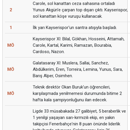
Carole, sol kanattan ceza sahasına ortaladı
2
Yunus Akgün'e çarpan top dışarı çıktı. Kayserispor,
sol kanattan köşe vuruşu kullanacak.
1
İlk yarı Kayserispor'un santra atışıyla başladı.
Kayserispor XI: Bilal, Gökhan, Hosseini, Attamah,
MÖ
Carole, Kartal, Karimi, Ramazan, Bourabia,
Cardoso, Nazon.
Galatasaray XI: Muslera, Sallai, Sanchez,
MÖ
Abdülkerim, Eren, Torreira, Lemina, Yunus, Sara,
Barış Alper, Osimhen.
Teknik direktör Okan Buruk'un öğrencileri,
MÖ
karşılaşmada yenilmemesi durumunda bitime 2
hafta kala şampiyonluğunu ilan edecek.
Ligde 33 müsabakada 27 galibiyet, 5 beraberlik ve
1 yenilgi yaşayan sarı-kırmızılı ekip, en yakın
takipçisi Fenerbahçe'nin 8 puan önünde liderlik