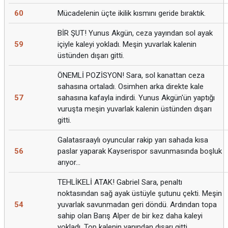
60
Mücadelenin üçte ikilik kısmını geride bıraktık.
BİR ŞUT! Yunus Akgün, ceza yayından sol ayak
59
içiyle kaleyi yokladı. Meşin yuvarlak kalenin
üstünden dışarı gitti.
ÖNEMLİ POZİSYON! Sara, sol kanattan ceza
sahasına ortaladı. Osimhen arka direkte kale
57
sahasına kafayla indirdi. Yunus Akgün'ün yaptığı
vuruşta meşin yuvarlak kalenin üstünden dışarı
gitti.
Galatasraaylı oyuncular rakip yarı sahada kısa
56
paslar yaparak Kayserispor savunmasında boşluk
arıyor...
TEHLİKELİ ATAK! Gabriel Sara, penaltı
noktasından sağ ayak üstüyle şutunu çekti. Meşin
54
yuvarlak savunmadan geri döndü. Ardından topa
sahip olan Barış Alper de bir kez daha kaleyi
yokladı. Top kalenin yanından dışarı gitti.