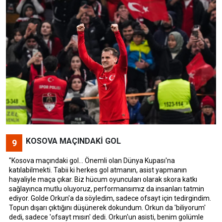
KOSOVA MAÇINDAKİ GOL
9
"Kosova maçındaki gol... Önemli olan Dünya Kupası'na
katılabilmekti. Tabii ki herkes gol atmanın, asist yapmanın
hayaliyle maça çıkar. Biz hücum oyuncuları olarak skora katkı
sağlayınca mutlu oluyoruz, performansımız da insanları tatmin
ediyor. Golde Orkun'a da söyledim, sadece ofsayt için tedirgindim.
Topun dışarı çıktığını düşünerek dokundum. Orkun da 'biliyorum'
dedi, sadece 'ofsayt mısın' dedi. Orkun'un asisti, benim golümle