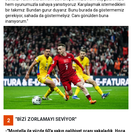
hem oyunumuzla sahaya yansıtıyoruz. Karşılaşmak istemedikleri
bir takımız. Bundan gurur duyarız. Bunu burada da göstermemiz
gerekiyor, sahada da göstermeliyiz. Canı gönülden buna
inanıyorum."
"BİZİ ZORLAMAYI SEVİYOR"
2
-"Montella ile yüzde 60'a yakın galibiyet oranı yakaladık. Hoca