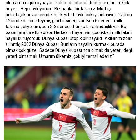
oldu ama o gün oynayan, kulübede oturan, tribünde olan, teknik
heyet... Hep söylüyorum. Biz harika bir takımız. Müthiş
arkadaşlıklar var içeride, herkes birbiriyle çok iyi anlaşıyor. 12 ayın
12'sinde de birlikteymiş gibi bir sinerji var. Ben 6 senedir milli
takıma geliyorum, son 2-3 senedir harika bir arkadaşlık var. Bu
başarılara da etki ediyor. Herkesin hayali var, çocukken milli takım
hayali kuruyorduk. Dünya Kupası ütopik bir hayaldi. Akıllarımızdan
silinmiş 2002 Dünya Kupası. Bunların hayalini kurmak, burada
olmak çok güzel. Sadece Dünya Kupası'nda olmak da yeterli değil,
yeterli olmamalı. Umarım ülkemizi çok iyi temsil ederiz."