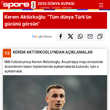
Kerem Aktürkoğlu: "Tüm dünya Türk'ün
gücünü görsün"
KEREM AKTÜRKOĞLU'NDAN AÇIKLAMALAR
15
Milli futbolcumuz Kerem Aktürkoğlu, Avustralya maçı öncesinde
düzenlenen basın toplantısında açıklamalarda bulundu. İşte o
açıklamalar...