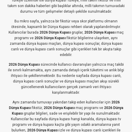
Türkiye özelinde ise dünya kupası Türkiye, milli takım fikstür ve milli
takım son dakika haberleri gibi başlıklar altında, milli takımın turnuvadaki
durumu ve tüm gelişmeler detaylı şekilde sunulmaktadır.
Bu mikro sayfa, yalnızca bir fikstür veya skor platformu olmanın
ötesinde, kapsamlı bir Dünya Kupası rehberi olarak yapılandırılmıştır.
Kullanıcılar burada
2026 Dünya Kupası
gruplar,
2026 Dünya Kupası
maç
programı ve
2026 Dünya Kupası
fikstür bilgilerine ulaşırken, aynı
zamanda dünya kupası maçları, dünya kupası sonuçlar, dünya kupası
canlı ve dünya kupası canlı sonuçlar gibi içerikleri tek bir akışta takip
edebilir.
2026 Dünya Kupası
sürecinde kullanıcı davranışları yalnızca maç takibi
ile sınırlı kalmamakta, aynı zamanda detaylı içerik tüketimi ve anlık bilgi
ihtiyacı ile şekillenmektedir. Bu nedenle sayfada dünya kupası canlı,
dünya kupası canlı sonuçlar ve dünya kupası maçları akışı sürekli
güncellenerek kullanıcıların gerçek zamanlı veri ihtiyacı
karşılanmaktadır.
Aynı zamanda turnuvayı yakından takip eden kullanıcılar için
2026
Dünya Kupası
fikstür,
2026 Dünya Kupası
maç programı ve
2026 Dünya
Kupası
gruplar bilgileri, sade ve erişilebilir bir yapı ile sunulmaktadır.
Kullanıcılar bu sayfada dünya kupası hangi kanalda, dünya kupası tv
programı ve dünya kupası kaçta gibi yayın odaklı aramalarına yanıt
bulurken,
2026 Dünya Kupası
izle ve dünya kupası canlı içerikleri ile