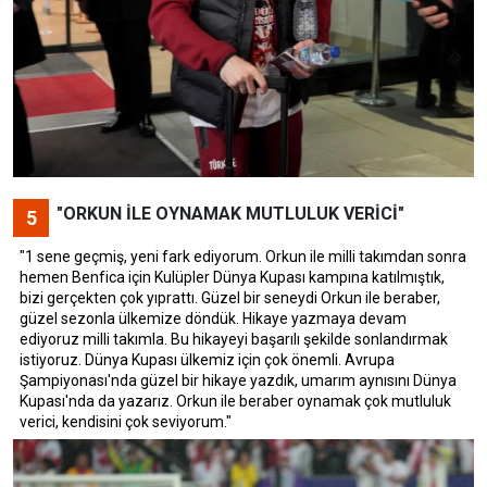
"ORKUN İLE OYNAMAK MUTLULUK VERİCİ"
5
"1 sene geçmiş, yeni fark ediyorum. Orkun ile milli takımdan sonra
hemen Benfica için Kulüpler Dünya Kupası kampına katılmıştık,
bizi gerçekten çok yıprattı. Güzel bir seneydi Orkun ile beraber,
güzel sezonla ülkemize döndük. Hikaye yazmaya devam
ediyoruz milli takımla. Bu hikayeyi başarılı şekilde sonlandırmak
istiyoruz. Dünya Kupası ülkemiz için çok önemli. Avrupa
Şampiyonası'nda güzel bir hikaye yazdık, umarım aynısını Dünya
Kupası'nda da yazarız. Orkun ile beraber oynamak çok mutluluk
verici, kendisini çok seviyorum."