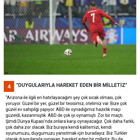
"DUYGULARIYLA HAREKET EDEN BİR MİLLETİZ"
4
"Arizona ile ilgili en hatırlayacağım şey çok sıcak olması, çok
yoruyor. Güzel bir yer, güzel bir tesisimiz, otelimiz var. Bize çok
güzel ev sahipliği yapıyor. ABD ile oynadığımız hazırlık maçı
güzeldi, kazanmıştık. ABD de çok iyi oynamıştı. Zor bir maçtı.
Şimdi Dünya Kupası'nda onlara karşı oynayacağız. Çok daha farklı,
çok daha zor olacak. Biz buraya kendi kalitemizi, kendi
oyunumuzu, duygumuzu yansıtmak için buradayız. Biz Türkler
olarak duygularıyla oynayan, hareket eden bir milletiz. Bu da