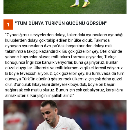
"TÜM DÜNYA TÜRK'ÜN GÜCÜNÜ GÖRSÜN"
1
"Oynadığımız seviyelerden dolayı, takımdaki oyuncuların oynadığı
kulüplerden dolayı çok takip edilen bir ülke olduk. Takımda
oynayan oyuncuların Avrupa'daki başarılarından dolayı milli
takımımıza takipçi kazandırdık. Bu çok güzel bir şey. Otel önünde
yabancı hayranlar oluyor, milli takım forması giyiyorlar, Türkçe
konuşunca İngilizce karşılık veriyorlar, buna şaşırıyoruz. Bunlar
güzel duygular. Ülkemizi ve milli takımımızı güzel temsil ediyoruz
ki böyle teveccüh alıyoruz. Çok güzel bir şey. Bu turnuvada da tüm
dünyaya Türk'ün gücünü gösterirsek ülkemiz için çok daha güzel
olur. 3'üncülük hikayesini dinleyerek büyüdük, böyle bir başarı
sağlarsak çok mutlu oluruz. Bunun için çok çabalıyoruz, karşılığını
almak isteriz. Karşılığını inşallah alırız."