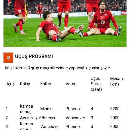
UÇUŞ PROGRAMI
8
Milli takımın 3 grup maçı sürecinde yapacağı uçuşlar şöyle:
Uçuş
Mesafe
Uçuş
Rakip
Kalkış
Varış
Süresi
(km)
(saat)
Kampa
1
Miami
Phoenix
4
3200
dönüş
2
Avustralya
Phoenix
Vancouver
3
2000
Kampa
3
Vancouver
Phoenix
3
2000
dönüş