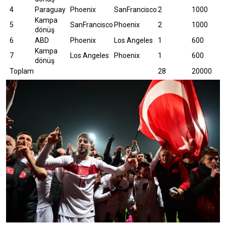
4
Paraguay
Phoenix
SanFrancisco
2
1000
Kampa
5
SanFrancisco
Phoenix
2
1000
dönüş
6
ABD
Phoenix
Los Angeles
1
600
Kampa
7
Los Angeles
Phoenix
1
600
dönüş
Toplam
28
20000