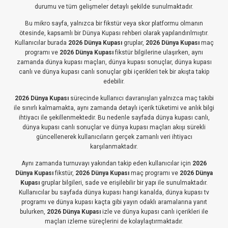
durumu ve tüm gelişmeler detaylı şekilde sunulmaktadır.
Bu mikro sayfa, yalnızca bir fikstür veya skor platformu olmanın
ötesinde, kapsamlı bir Dünya Kupası rehberi olarak yapılandırılmıştır.
Kullanıcılar burada
2026 Dünya Kupası
gruplar,
2026 Dünya Kupası
maç
programı ve
2026 Dünya Kupası
fikstür bilgilerine ulaşırken, aynı
zamanda dünya kupası maçları, dünya kupası sonuçlar, dünya kupası
canlı ve dünya kupası canlı sonuçlar gibi içerikleri tek bir akışta takip
edebilir.
2026 Dünya Kupası
sürecinde kullanıcı davranışları yalnızca maç takibi
ile sınırlı kalmamakta, aynı zamanda detaylı içerik tüketimi ve anlık bilgi
ihtiyacı ile şekillenmektedir. Bu nedenle sayfada dünya kupası canlı,
dünya kupası canlı sonuçlar ve dünya kupası maçları akışı sürekli
güncellenerek kullanıcıların gerçek zamanlı veri ihtiyacı
karşılanmaktadır.
Aynı zamanda turnuvayı yakından takip eden kullanıcılar için
2026
Dünya Kupası
fikstür,
2026 Dünya Kupası
maç programı ve
2026 Dünya
Kupası
gruplar bilgileri, sade ve erişilebilir bir yapı ile sunulmaktadır.
Kullanıcılar bu sayfada dünya kupası hangi kanalda, dünya kupası tv
programı ve dünya kupası kaçta gibi yayın odaklı aramalarına yanıt
bulurken,
2026 Dünya Kupası
izle ve dünya kupası canlı içerikleri ile
maçları izleme süreçlerini de kolaylaştırmaktadır.