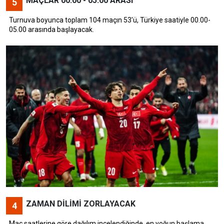
MAÇLAR 00.00 - 05.00 ARASI
5
Turnuva boyunca toplam 104 maçın 53'ü, Türkiye saatiyle 00.00-
05.00 arasında başlayacak.
ZAMAN DİLİMİ ZORLAYACAK
4
Maç saatlerine göre dağılım incelendiğinde, en yoğun başlama