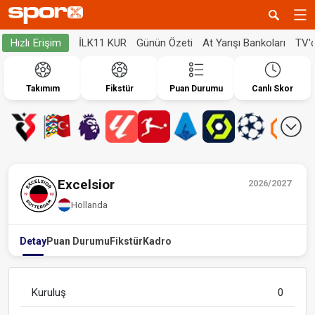
İLK11 KUR
Günün Özeti
At Yarışı Bankoları
TV'
Hızlı Erişim
Takımım
Fikstür
Puan Durumu
Canlı Skor
Excelsior
2026/2027
Hollanda
Detay
Puan Durumu
Fikstür
Kadro
Kuruluş
0