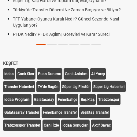
Süper Lig Kaç Hafta ve Toplam Kaç Maç Oynanır?
Türkiye'de Transfer Dönemi Ne Zaman Başlıyor ve Bitiyor?
TFF Yabancı Oyuncu Kuralı Nedir? Güncel Sezonda Nasıl
Uygulanıyor?
PFDK Nedir? PFDK Açılımı, Görevleri ve Karar Süreci
KEŞFET
iddaa
Canlı Skor
Puan Durumu
Canlı Anlatım
At Yarışı
Transfer Haberleri
TV'de Bugün
Süper Lig Fikstür
Süper Lig Haberleri
iddaa Programı
Galatasaray
Fenerbahçe
Beşiktaş
Trabzonspor
Galatasaray Transfer
Fenerbahçe Transfer
Beşiktaş Transfer
Trabzonspor Transfer
Canlı İzle
iddaa Sonuçları
Aktif Sayaç