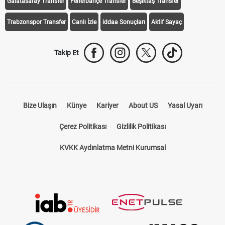
Galatasaray Transfer
Fenerbahçe Transfer
Beşiktaş Transfer
Trabzonspor Transfer
Canlı İzle
iddaa Sonuçları
Aktif Sayaç
Takip Et
Bize Ulaşın
Künye
Kariyer
About US
Yasal Uyarı
Çerez Politikası
Gizlilik Politikası
KVKK Aydınlatma Metni Kurumsal