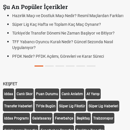
Şu An Popüler İçerikler
Hazırlık Maçı ve Dostluk Maçı Nedir? Resmî Maçlardan Farkları
Süper Lig Kaç Hafta ve Toplam Kaç Maç Oynanır?
Türkiye'de Transfer Dönemi Ne Zaman Başlıyor ve Bitiyor?
TFF Yabancı Oyuncu Kuralı Nedir? Güncel Sezonda Nasıl
Uygulanıyor?
PFDK Nedir? PFDK Açılımı, Görevleri ve Karar Süreci
KEŞFET
iddaa
Canlı Skor
Puan Durumu
Canlı Anlatım
At Yarışı
Transfer Haberleri
TV'de Bugün
Süper Lig Fikstür
Süper Lig Haberleri
iddaa Programı
Galatasaray
Fenerbahçe
Beşiktaş
Trabzonspor