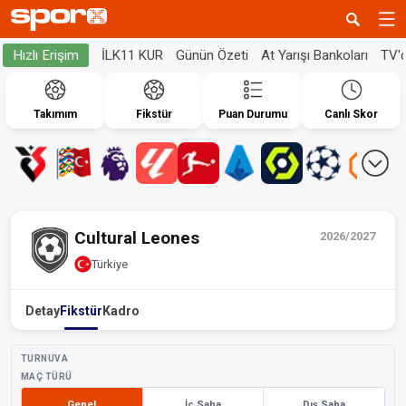
İLK11 KUR
Günün Özeti
At Yarışı Bankoları
TV'
Hızlı Erişim
Takımım
Fikstür
Puan Durumu
Canlı Skor
Cultural Leones
2026/2027
Türkiye
Detay
Fikstür
Kadro
TURNUVA
MAÇ TÜRÜ
Genel
İç Saha
Dış Saha