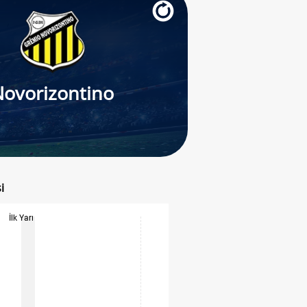
Novorizontino
i
İlk Yarı