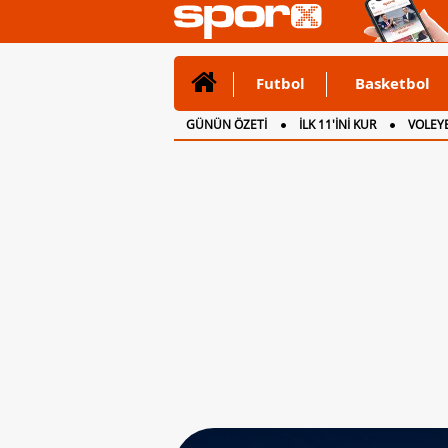
Futbol
Basketbol
GÜNÜN ÖZETİ
İLK 11'İNİ KUR
VOLEYB
CANLI ANLATIM
İNGİLTERE