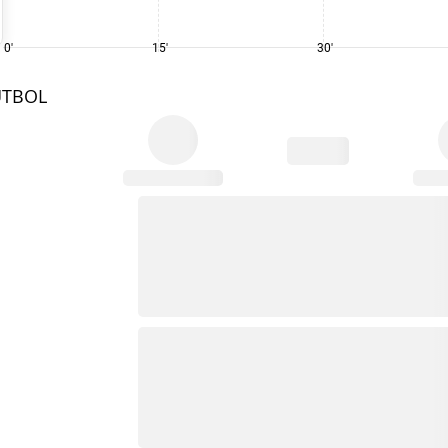
0'
15'
30'
UTBOL