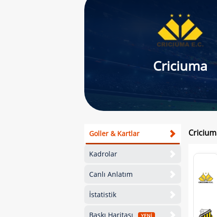
Criciuma
Cricium
Goller & Kartlar
Kadrolar
Canlı Anlatım
İstatistik
Baskı Haritası
YENİ