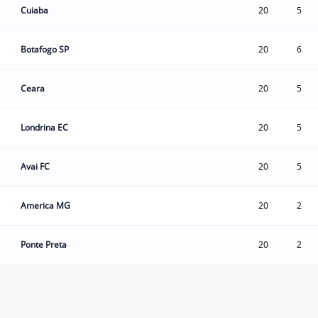
Cuiaba
20
5
Botafogo SP
20
6
Ceara
20
5
Londrina EC
20
5
Avai FC
20
5
America MG
20
2
Ponte Preta
20
2