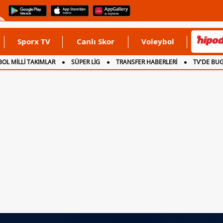
Sporx TV
Canlı Skor
Voleybol
OL MİLLİ TAKIMLAR
SÜPER LİG
TRANSFER HABERLERİ
TV'DE BU