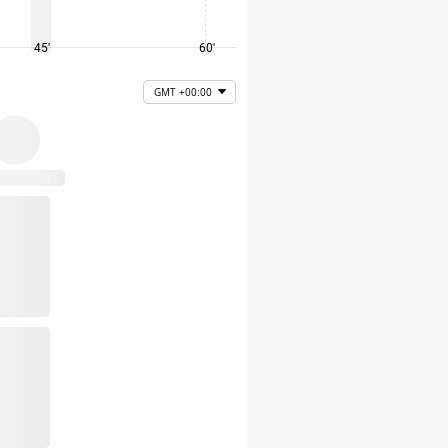
45'
60'
75'
GMT +00:00