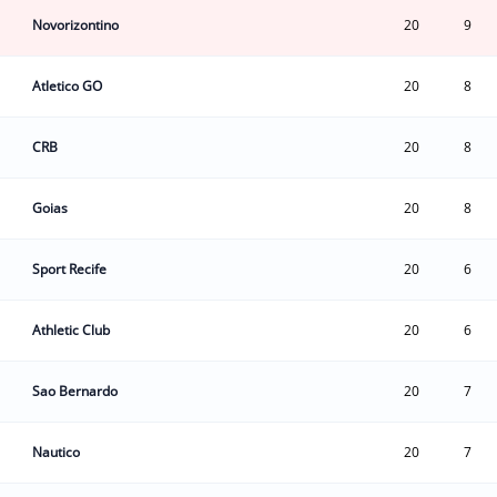
Novorizontino
20
9
Atletico GO
20
8
CRB
20
8
Goias
20
8
Sport Recife
20
6
Athletic Club
20
6
Sao Bernardo
20
7
Nautico
20
7