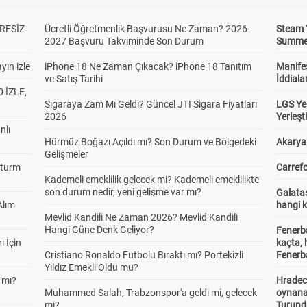
RESİZ
Ücretli Öğretmenlik Başvurusu Ne Zaman? 2026-
Steam 
2027 Başvuru Takviminde Son Durum
Summer 
yın izle
iPhone 18 Ne Zaman Çıkacak? iPhone 18 Tanıtım
Manifes
ve Satış Tarihi
İddiala
 İZLE,
Sigaraya Zam Mı Geldi? Güncel JTI Sigara Fiyatları
LGS Yer
2026
Yerleş
nlı
Hürmüz Boğazı Açıldı mı? Son Durum ve Bölgedeki
Akaryak
Gelişmeler
Sturm
Carrefo
Kademeli emeklilik gelecek mi? Kademeli emeklilikte
son durum nedir, yeni gelişme var mı?
Galatas
Alım
hangi 
Mevlid Kandili Ne Zaman 2026? Mevlid Kandili
Hangi Güne Denk Geliyor?
Fenerb
ı İçin
kaçta,
Cristiano Ronaldo Futbolu Bıraktı mı? Portekizli
Fenerba
Yıldız Emekli Oldu mu?
 mı?
Hradec
Muhammed Salah, Trabzonspor'a geldi mi, gelecek
oynana
mi?
Turund