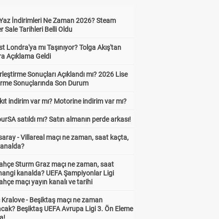
Yaz İndirimleri Ne Zaman 2026? Steam
Sale Tarihleri Belli Oldu
t Londra'ya mı Taşınıyor? Tolga Akış'tan
ra Açıklama Geldi
leştirme Sonuçları Açıklandı mı? 2026 Lise
tirme Sonuçlarında Son Durum
ıt indirim var mı? Motorine indirim var mı?
urSA satıldı mı? Satın almanın perde arkası!
aray - Villareal maçı ne zaman, saat kaçta,
kanalda?
ahçe Sturm Graz maçı ne zaman, saat
 hangi kanalda? UEFA Şampiyonlar Ligi
hçe maçı yayın kanalı ve tarihi
 Kralove - Beşiktaş maçı ne zaman
cak? Beşiktaş UEFA Avrupa Ligi 3. Ön Eleme
a!