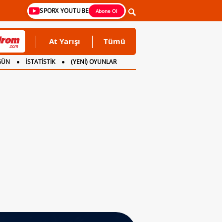
SPORX YOUTUBE
Abone Ol
At Yarışı
Tümü
GÜN
İSTATİSTİK
(YENİ) OYUNLAR