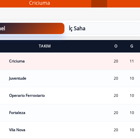
Criciuma
el
İç Saha
TAKIM
O
G
Criciuma
20
11
Juventude
20
10
Operario Ferroviario
20
10
Fortaleza
20
10
Vila Nova
20
10