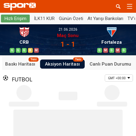
İLK11 KUR
Günün Özeti
At Yarışı Bankoları
TV'
Hızlı Erişim
21.06.2026
Maç Sonu
CRB
Fortaleza
1 - 1
G
G
G
B
M
G
M
G
M
G
Yeni
Yeni
Baskı Haritası
Aksiyon Haritası
Canlı Puan Durumu
FUTBOL
GMT +00:00