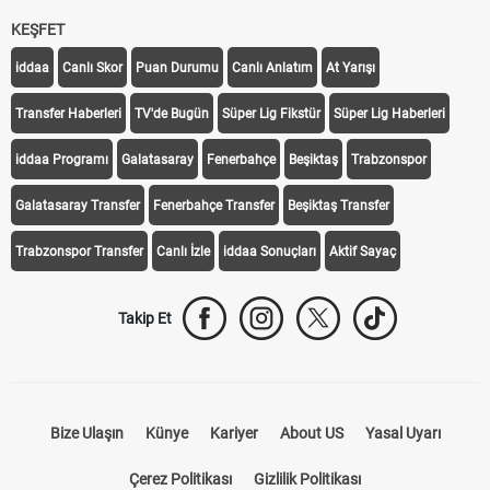
KEŞFET
iddaa
Canlı Skor
Puan Durumu
Canlı Anlatım
At Yarışı
Transfer Haberleri
TV'de Bugün
Süper Lig Fikstür
Süper Lig Haberleri
iddaa Programı
Galatasaray
Fenerbahçe
Beşiktaş
Trabzonspor
Galatasaray Transfer
Fenerbahçe Transfer
Beşiktaş Transfer
Trabzonspor Transfer
Canlı İzle
iddaa Sonuçları
Aktif Sayaç
Takip Et
Bize Ulaşın
Künye
Kariyer
About US
Yasal Uyarı
Çerez Politikası
Gizlilik Politikası