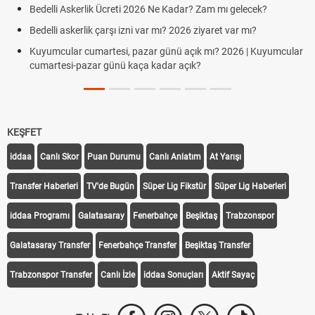
Bedelli Askerlik Ücreti 2026 Ne Kadar? Zam mı gelecek?
Bedelli askerlik çarşı izni var mı? 2026 ziyaret var mı?
Kuyumcular cumartesi, pazar günü açık mı? 2026 | Kuyumcular
cumartesi-pazar günü kaça kadar açık?
KEŞFET
iddaa
Canlı Skor
Puan Durumu
Canlı Anlatım
At Yarışı
Transfer Haberleri
TV'de Bugün
Süper Lig Fikstür
Süper Lig Haberleri
iddaa Programı
Galatasaray
Fenerbahçe
Beşiktaş
Trabzonspor
Galatasaray Transfer
Fenerbahçe Transfer
Beşiktaş Transfer
Trabzonspor Transfer
Canlı İzle
iddaa Sonuçları
Aktif Sayaç