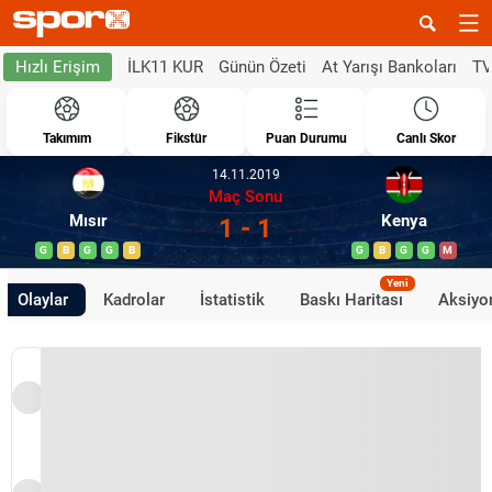
İLK11 KUR
Günün Özeti
At Yarışı Bankoları
TV
Hızlı Erişim
Takımım
Fikstür
Puan Durumu
Canlı Skor
14.11.2019
Maç Sonu
Mısır
Kenya
1 - 1
G
B
G
G
B
G
B
G
G
M
Yeni
Olaylar
Kadrolar
İstatistik
Baskı Haritası
Aksiyon