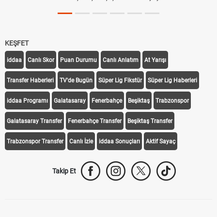
KEŞFET
iddaa
Canlı Skor
Puan Durumu
Canlı Anlatım
At Yarışı
Transfer Haberleri
TV'de Bugün
Süper Lig Fikstür
Süper Lig Haberleri
iddaa Programı
Galatasaray
Fenerbahçe
Beşiktaş
Trabzonspor
Galatasaray Transfer
Fenerbahçe Transfer
Beşiktaş Transfer
Trabzonspor Transfer
Canlı İzle
iddaa Sonuçları
Aktif Sayaç
Takip Et