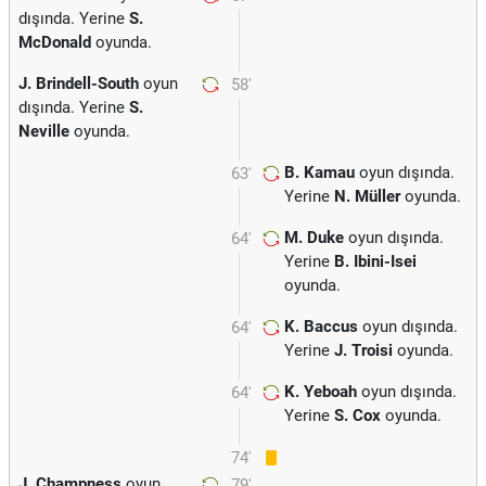
dışında. Yerine
S.
McDonald
oyunda.
J. Brindell-South
oyun
58'
dışında. Yerine
S.
Neville
oyunda.
B. Kamau
oyun dışında.
63'
Yerine
N. Müller
oyunda.
M. Duke
oyun dışında.
64'
Yerine
B. Ibini-Isei
oyunda.
K. Baccus
oyun dışında.
64'
Yerine
J. Troisi
oyunda.
K. Yeboah
oyun dışında.
64'
Yerine
S. Cox
oyunda.
74'
J. Champness
oyun
79'