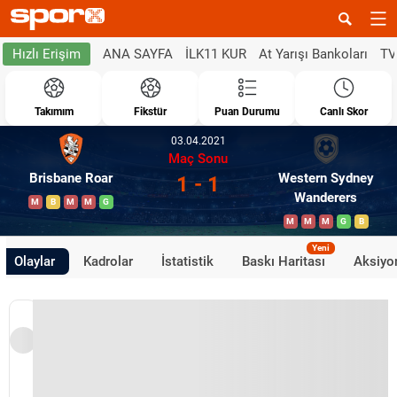
ANA SAYFA
İLK11 KUR
At Yarışı Bankoları
TV
Hızlı Erişim
Takımım
Fikstür
Puan Durumu
Canlı Skor
03.04.2021
Maç Sonu
Brisbane Roar
Western Sydney
1 - 1
Wanderers
M
B
M
M
G
M
M
M
G
B
Yeni
Olaylar
Kadrolar
İstatistik
Baskı Haritası
Aksiyon