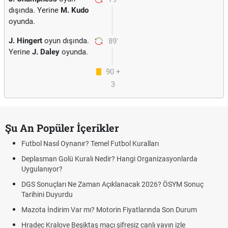
dışında. Yerine
M. Kudo
oyunda.
J. Hingert
oyun dışında.
89'
Yerine
J. Daley
oyunda.
90 +
3
Şu An Popüler İçerikler
Futbol Nasıl Oynanır? Temel Futbol Kuralları
Deplasman Golü Kuralı Nedir? Hangi Organizasyonlarda
Uygulanıyor?
DGS Sonuçları Ne Zaman Açıklanacak 2026? ÖSYM Sonuç
Tarihini Duyurdu
Mazota İndirim Var mı? Motorin Fiyatlarında Son Durum
Hradec Kralove Beşiktaş maçı şifresiz canlı yayın izle