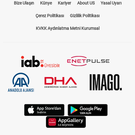
Bize Ulaşın
Künye
Kariyer
About US
Yasal Uyarı
Çerez Politikası
Gizlilik Politikası
KVKK Aydınlatma Metni Kurumsal