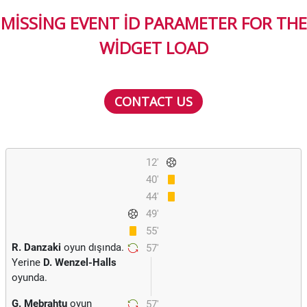
MISSING EVENT ID PARAMETER FOR THE
WIDGET LOAD
CONTACT US
12'
40'
44'
49'
55'
R. Danzaki
oyun dışında.
57'
Yerine
D. Wenzel-Halls
oyunda.
G. Mebrahtu
oyun
57'