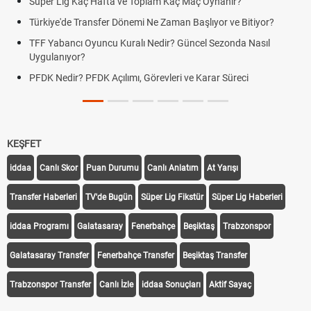
Süper Lig Kaç Hafta ve Toplam Kaç Maç Oynanır?
Türkiye'de Transfer Dönemi Ne Zaman Başlıyor ve Bitiyor?
TFF Yabancı Oyuncu Kuralı Nedir? Güncel Sezonda Nasıl
Uygulanıyor?
PFDK Nedir? PFDK Açılımı, Görevleri ve Karar Süreci
KEŞFET
iddaa
Canlı Skor
Puan Durumu
Canlı Anlatım
At Yarışı
Transfer Haberleri
TV'de Bugün
Süper Lig Fikstür
Süper Lig Haberleri
iddaa Programı
Galatasaray
Fenerbahçe
Beşiktaş
Trabzonspor
Galatasaray Transfer
Fenerbahçe Transfer
Beşiktaş Transfer
Trabzonspor Transfer
Canlı İzle
iddaa Sonuçları
Aktif Sayaç