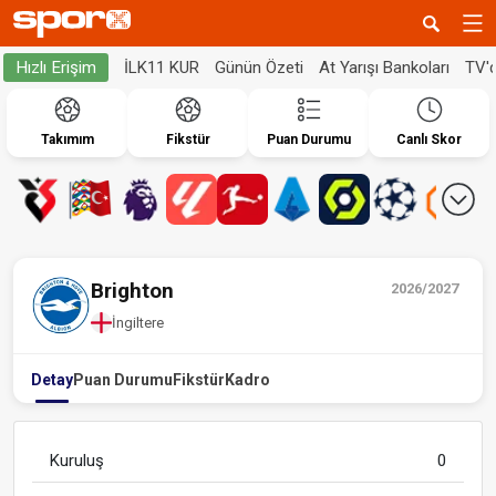
İLK11 KUR
Günün Özeti
At Yarışı Bankoları
TV'
Hızlı Erişim
Takımım
Fikstür
Puan Durumu
Canlı Skor
Brighton
2026/2027
İngiltere
Detay
Puan Durumu
Fikstür
Kadro
Kuruluş
0