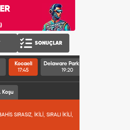
ER
)
V
SONUÇLAR
Kocaeli
Delaware Park ABD
Saratoga A
17:45
19:20
20:10
. Koşu
S SIRASIZ, İKİLİ, SIRALI İKİLİ,