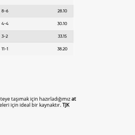
8-6
28.10
4-4
30.10
3-2
33.15
11-1
38.20
 öteye taşımak için hazırladığımız
at
eri için ideal bir kaynaktır.
TJK