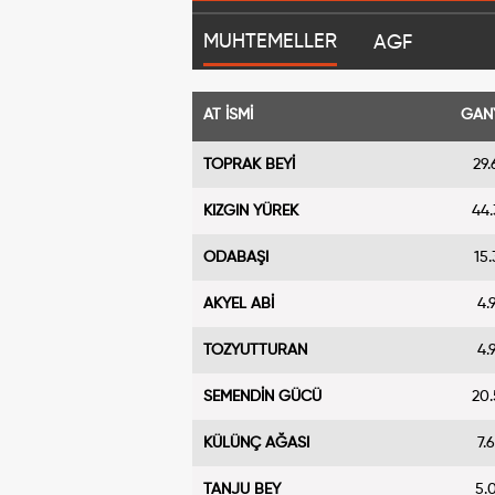
MUHTEMELLER
AGF
AT İSMİ
GAN
TOPRAK BEYİ
29.
KIZGIN YÜREK
44.
ODABAŞI
15.
AKYEL ABİ
4.
TOZYUTTURAN
4.
SEMENDİN GÜCÜ
20.
KÜLÜNÇ AĞASI
7.
TANJU BEY
5.