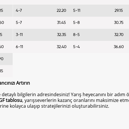
25
4-7
22.20
5-11
29.15
60
5-7
31.45
5-8
30.75
75
3-11
32.35
8-5
32.70
60
6-11
32.40
5-4
36.60
90
15
ncınızı Artırın
e detaylı bilgilerin adresindesiniz! Yarış heyecanını bir adım
GF tablosu
, yarışseverlerin kazanç oranlarını maksimize etmel
rine kolayca ulaşıp stratejilerinizi oluşturabilirsiniz.