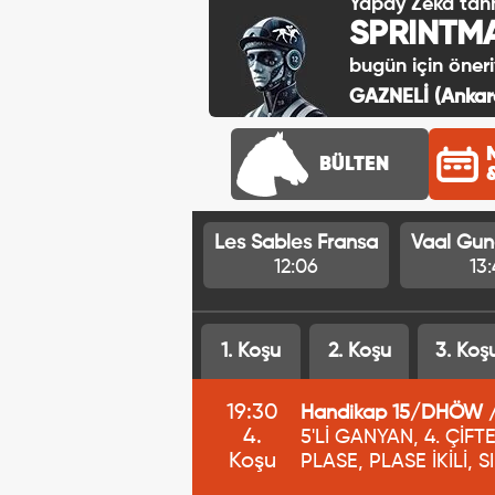
Yapay Zeka tah
SPRINTM
bugün için öneri
GAZNELİ (Ankara
BÜLTEN
Les Sables Fransa
Vaal Gun
12:06
13
1. Koşu
2. Koşu
3. Koş
19:30
Handikap 15/DHÖW /H
4.
5'Lİ GANYAN, 4. ÇİFTE
Koşu
PLASE, PLASE İKİLİ, S