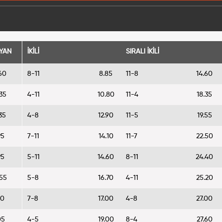
YAN
İKİLİ
SIRALI İKİLİ
60
8-11
8.85
11-8
14.60
35
4-11
10.80
11-4
18.35
35
4-8
12.90
11-5
19.55
95
7-11
14.10
11-7
22.50
95
5-11
14.60
8-11
24.40
55
5-8
16.70
4-11
25.20
60
7-8
17.00
4-8
27.00
05
4-5
19.00
8-4
27.60