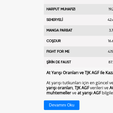
HARPUT MUHAFIZI
19.
SEHERYELİ
42.
MANGA PARBAT
3.
COŞDUR
16.
FIGHT FOR ME
47.
ŞİRİN DE FAUST
87.
At Yarışı Oranları ve TJK AGF ile Kaza
At yarışı tutkunları için en güncel v
yarışı oranları
,
TJK AGF
verileri ve
A
muhtemeller
ve
at yarışı AGF
bilgile
At Yarışı Oranları Nedir?
Devamını Oku