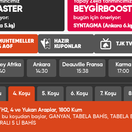
mincimiz
Yapay Zeka tahmincimiz
ASTER
BEYGİRBOOST
yor:
bugün için öneriyor:
 5.kş)
SYNTAGMA (Ankara 6.kş
MUHTEMELLER
HAZIR
TJK T
& AGF
KUPONLAR
ey Afrika
Ankara
Deauville Fransa
Karma
:40
14:30
15:38
17:00
u
4. Koşu
5. Koşu
6. Koşu
7. Koşu
8
2, 4 ve Yukarı Araplar, 1800 Kum
 bu koşudan başlar, GANYAN, TABELA BAHİS, TABELA BAHİ
IRALI 5 Lİ BAHİS