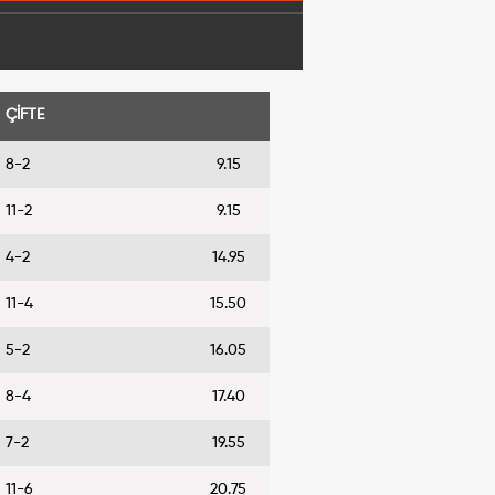
ÇİFTE
8-2
9.15
11-2
9.15
4-2
14.95
11-4
15.50
5-2
16.05
8-4
17.40
7-2
19.55
11-6
20.75