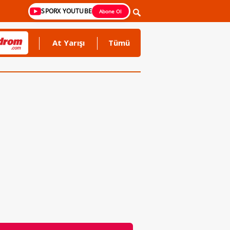
SPORX YOUTUBE
Abone Ol
At Yarışı
Tümü