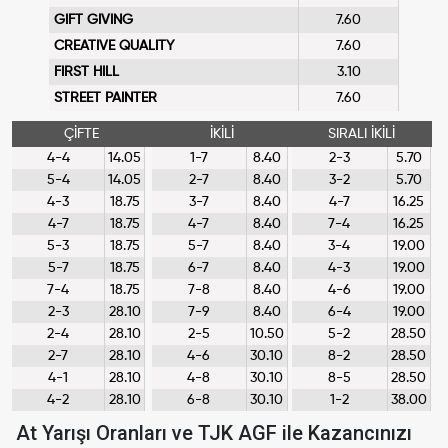
GIFT GIVING
7.60
CREATIVE QUALITY
7.60
FIRST HILL
3.10
STREET PAINTER
7.60
ÇİFTE
İKİLİ
SIRALI İKİLİ
4-4
14.05
1-7
8.40
2-3
5.70
5-4
14.05
2-7
8.40
3-2
5.70
4-3
18.75
3-7
8.40
4-7
16.25
4-7
18.75
4-7
8.40
7-4
16.25
5-3
18.75
5-7
8.40
3-4
19.00
5-7
18.75
6-7
8.40
4-3
19.00
7-4
18.75
7-8
8.40
4-6
19.00
2-3
28.10
7-9
8.40
6-4
19.00
2-4
28.10
2-5
10.50
5-2
28.50
2-7
28.10
4-6
30.10
8-2
28.50
4-1
28.10
4-8
30.10
8-5
28.50
4-2
28.10
6-8
30.10
1-2
38.00
At Yarışı Oranları ve TJK AGF ile Kazancınızı