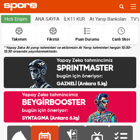
ANA SAYFA
İLK11 KUR
At Yarışı Bankoları
TV'
Hızlı Erişim
Takımım
Fikstür
Puan Durumu
Canlı Skor
* Yapay Zeka At yarışı tahminleri ve ekibimizin At Yarışı tahminleri hergün 10:30-
12:30 arasında yayınlanmaktadır.
Yapay Zeka tahmincimiz
SPRINTMASTER
bugün için öneriyor:
GAZNELİ (Ankara 5.kş)
Yapay Zeka tahmincimiz
BEYGİRBOOSTER
bugün için öneriyor:
SYNTAGMA (Ankara 6.kş)