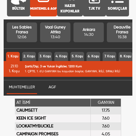
HAZIR
BÜLTEN
MUHTEMEL & AGF
TJK TV
SONUÇLAR
KUPONLAR
Les Sables
Vaal Guney
Deauville
Ankara
Fransa
Afrika
Fransa
14:30
12:06
13:40
15:38
1. Koşu
2. Koşu
3. Koşu
4. Koşu
5. Koşu
6. Koşu
7. Koşu
8. Koşu
21:10
Şartlı/Dişi, 3 ve Yukarı İngilizler, 1200 Kum
1. Koşu
1. ÇİFTE, 1. 6'LI GANYAN bu koşudan başlar, GANYAN, İKİLİ, SIRALI İKİLİ
MUHTEMELLER
AGF
AT İSMİ
GANYAN
CAUMSETT
17.75
KEEN ICE SIGHT
7.60
LOOKATMYBUCKLE
7.60
CAMPAIGN PROMISES
4.05