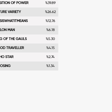
SITION OF POWER
%39.89
TURE VARIETY
%26.62
ISISWHATITMEANS
%12.76
FLON MAN
%6.18
NG OF THE GAULS
%5.30
OD TRAVELLER
%4.15
HO STAR
%2.74
POSING
%1.34