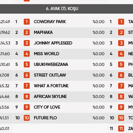
6. AYAK (7). KOŞU
21.49
1
1
COWDRAY PARK
%0.00
1
1
TA
19.62
2
2
MAPHAKA
%0.00
2
2
S
14.53
3
3
JOHNNY APPLESEED
%0.00
3
3
M
11.60
4
4
MISS WORLD
%0.00
4
4
NE
10.61
5
5
UBUKHWEBEZANA
%0.00
5
5
P
%7.08
6
6
STREET OUTLAW
%0.00
6
6
BL
%5.32
7
7
WHAT A FORTUNE
%0.00
7
7
MA
%4.66
8
8
AFRICAN SKYLINE
%0.00
8
8
W
%3.56
9
9
CITY OF LOVE
%0.00
9
9
MY
%1.51
10
10
FUTURE FLO
%0.00
10
10
T
%0.01
11
11
Z