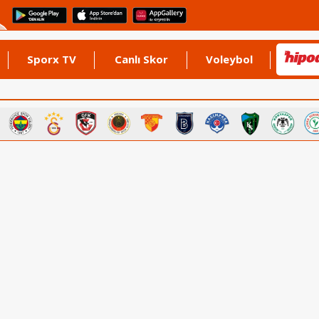
Sporx TV
Canlı Skor
Voleybol