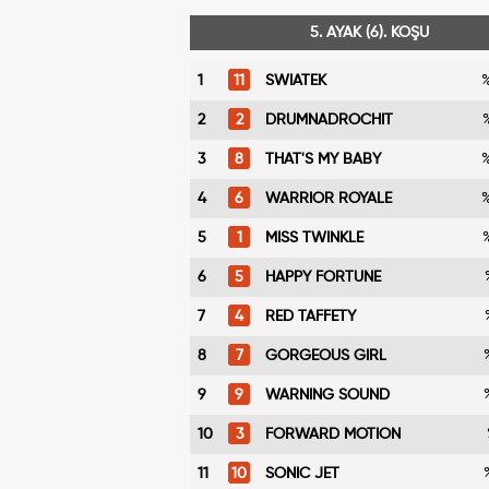
5. AYAK (6). KOŞU
1
11
SWIATEK
%
2
2
DRUMNADROCHIT
%
3
8
THAT'S MY BABY
%
4
6
WARRIOR ROYALE
%
5
1
MISS TWINKLE
%
6
5
HAPPY FORTUNE
7
4
RED TAFFETY
8
7
GORGEOUS GIRL
9
9
WARNING SOUND
10
3
FORWARD MOTION
11
10
SONIC JET