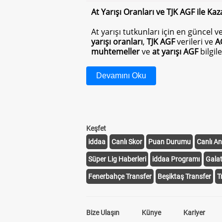
At Yarışı Oranları ve TJK AGF ile Kaza
At yarışı tutkunları için en güncel v
yarışı oranları
,
TJK AGF
verileri ve
A
muhtemeller
ve
at yarışı AGF
bilgile
At Yarışı Oranları Nedir?
Devamını Oku
At yarışı oranları, bir yarışta han
rakamlardır. Sitemizde sunduğum
yarışseverlerin daha bilinçli tercih
Keşfet
TJK AGF ve AGF Tablosu Nedir?
iddaa
Canlı Skor
Puan Durumu
Canlı An
TJK AGF
, yani "Altılı Ganyan Favoril
Süper Lig Haberleri
oranları grafiksel ve liste şeklinde
iddaa Programı
Gala
AGF tablosu
ile hangi atın daha fazl
Fenerbahçe Transfer
Beşiktaş Transfer
T
TJK Muhtemeller ile Yarış Stratejiniz
TJK muhtemeller
, yarışlarda atlar
Bize Ulaşın
Künye
Kariyer
form durumunu yansıtarak daha doğ