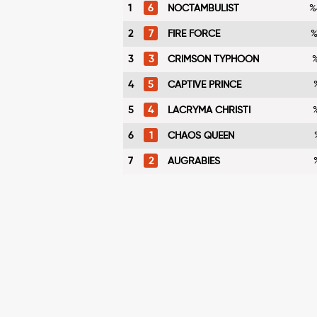
1
6
NOCTAMBULIST
%
2
7
FIRE FORCE
%
3
3
CRIMSON TYPHOON
%
4
5
CAPTIVE PRINCE
5
4
LACRYMA CHRISTI
6
1
CHAOS QUEEN
7
2
AUGRABIES