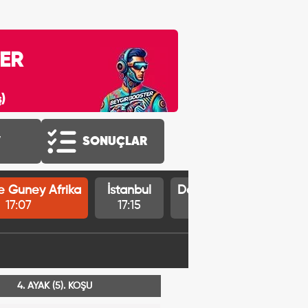
ER
)
V
SONUÇLAR
le Guney Afrika
İstanbul
Delaware Park ABD
17:07
17:15
19:20
4. AYAK (5). KOŞU