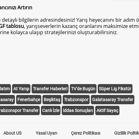
ncınızı Artırın
e detaylı bilgilerin adresindesiniz! Yarış heyecanını bir adım
GF tablosu
, yarışseverlerin kazanç oranlarını maksimize etmel
rine kolayca ulaşıp stratejilerinizi oluşturabilirsiniz.
gi atın ne kadar şansı olduğunu ve kazandığı takdirde ne kada
uz
at yarışı oranları
, TJK tarafından belirlenen en güncel oran
 yapmalarına olanak tanır.
latım
At Yarışı
Transfer Haberleri
TV'de Bugün
Süper Lig Fikstür
eri", yarışlarda hangi atların daha çok tercih edildiğini göster
 sunarak yarışseverlerin analiz yapmalarını kolaylaştırır. Sit
tasaray
Fenerbahçe
Beşiktaş
Trabzonspor
Galatasaray Transfer
a destek gördüğünü öğrenebilir ve bu bilgiler ışığında seçimle
rabzonspor Transfer
Canlı İzle
iddaa Sonuçları
Aktif Sayaç
i Belirleyin
ın kazanma ihtimaline dayalı olarak hesaplanan oranlardır. B
About US
Yasal Uyarı
Çerez Politikası
Gizlilik Politi
ru tahmin yapmanıza yardımcı olur. Sitemizde yer alan TJK