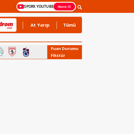
SPORX YOUTUBE
Abone Ol
At Yarışı
Tümü
Puan Durumu
Fikstür