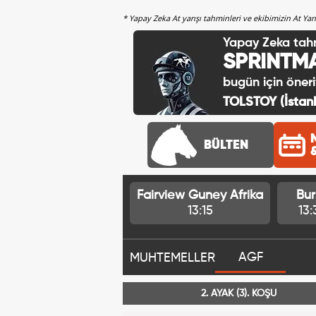
* Yapay Zeka At yarışı tahminleri ve ekibimizin At Ya
Yapay Zeka tah
SPRINTM
bugün için öneri
TOLSTOY (İstanb
BÜLTEN
Fairview Guney Afrika
Bur
13:15
13:
AGF
MUHTEMELLER
2. AYAK (3). KOŞU