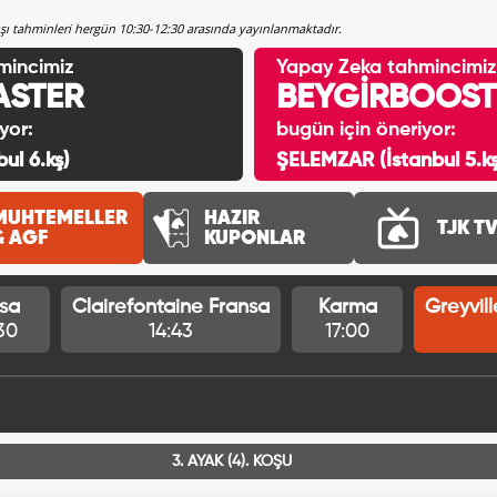
rışı tahminleri hergün 10:30-12:30 arasında yayınlanmaktadır.
mincimiz
Yapay Zeka tahmincimiz
ASTER
BEYGİRBOOST
yor:
bugün için öneriyor:
ul 6.kş)
ŞELEMZAR (İstanbul 5.kş
MUHTEMELLER
HAZIR
TJK T
& AGF
KUPONLAR
sa
Clairefontaine Fransa
Karma
Greyvil
30
14:43
17:00
3. AYAK (4). KOŞU