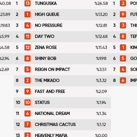
40.08
1
13
TUNGUSKA
%26.58
1
2
PO
23.89
2
1
HIGH QUEUE
%13.20
2
9
FU
19.83
3
4
NO PRESSURE
%12.81
3
3
TH
%5.99
4
11
DAY TWO
%12.68
4
8
TE
%4.58
5
12
ZENA ROSE
%11.43
5
1
KI
%2.94
6
8
SHINY BOB
%9.98
6
5
GO
%2.69
7
5
REIGN ON IMPACT
%3.51
7
4
SO
8
2
THE MIKADO
%3.32
8
6
IM
9
9
FAST AND FREE
%2.09
10
10
STATUS
%1.94
11
6
NATIONAL DREAM
%1.34
12
7
CHRISTMAS CACTUS
%1.12
13
3
HEAVENLY MAFIA
%0.00