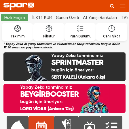
İLK11 KUR
Günün Özeti
At Yarışı Bankoları
TV'
Hızlı Erişim
Takımım
Fikstür
Puan Durumu
Canlı Skor
* Yapay Zeka At yarışı tahminleri ve ekibimizin At Yarışı tahminleri hergün 10:30-
12:30 arasında yayınlanmaktadır.
Yapay Zeka tahmincimiz
SPRINTMASTER
bugün için öneriyor:
SERT KALELİ (Ankara 6.kş)
Yapay Zeka tahmincimiz
BEYGİRBOOSTER
bugün için öneriyor:
LORD VİDAR (Ankara 7.kş)