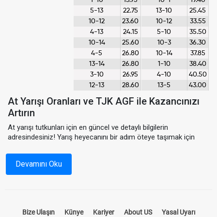
1-10
13.95
10-1
19.40
5-13
22.75
13-10
25.45
10-12
23.60
10-12
33.55
4-13
24.15
5-10
35.50
10-14
25.60
10-3
36.30
4-5
26.80
10-14
37.85
13-14
26.80
1-10
38.40
3-10
26.95
4-10
40.50
12-13
28.60
13-5
43.00
At Yarışı Oranları ve TJK AGF ile Kazancınızı
Artırın
At yarışı tutkunları için en güncel ve detaylı bilgilerin
adresindesiniz! Yarış heyecanını bir adım öteye taşımak için
hazırladığımız
at yarışı oranları
,
TJK AGF
verileri ve
AGF
tablosu
, yarışseverlerin kazanç oranlarını maksimize etmeleri
Devamını Oku
için ideal bir kaynaktır.
TJK muhtemeller
ve
at yarışı AGF
bilgilerine kolayca ulaşıp stratejilerinizi oluşturabilirsiniz.
At Yarışı Oranları Nedir?
Bize Ulaşın
Künye
Kariyer
About US
Yasal Uyarı