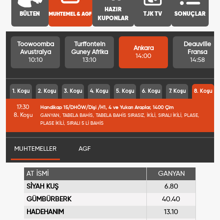
HAZIR
BÜLTEN
MUHTEMEL & AGF
TJK TV
SONUÇLAR
KUPONLAR
Toowoomba
Turffontein
Deauville
Ankara
Avustralya
Guney Afrika
Fransa
14:00
10:10
13:10
14:58
1. Koşu
2. Koşu
3. Koşu
4. Koşu
5. Koşu
6. Koşu
7. Koşu
8. Koşu
17:30
Handikap 15/DHÖW/Dişi /H1, 4 ve Yukarı Araplar, 1400 Çim
8. Koşu
GANYAN, TABELA BAHİS, TABELA BAHİS SIRASIZ, İKİLİ, SIRALI İKİLİ, PLASE,
PLASE İKİLİ, SIRALI 5 Lİ BAHİS
MUHTEMELLER
AGF
AT İSMİ
GANYAN
SİYAH KUŞ
6.80
GÜMBÜRBERK
40.40
HADEHANIM
13.10