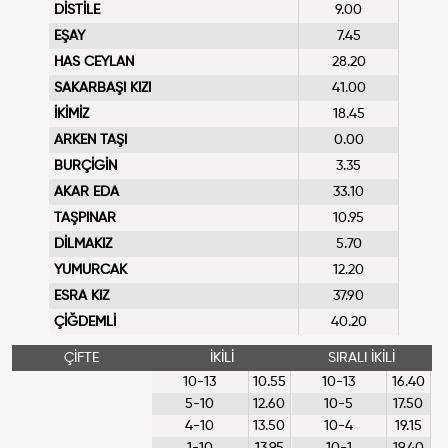
DİSTİLE
9.00
EŞAY
7.45
HAS CEYLAN
28.20
SAKARBAŞI KIZI
41.00
İKİMİZ
18.45
ARKEN TAŞI
0.00
BURÇİGİN
3.35
AKAR EDA
33.10
TAŞPINAR
10.95
DİLMAKIZ
5.70
YUMURCAK
12.20
ESRA KIZ
37.90
ÇİĞDEMLİ
40.20
ÇİFTE
İKİLİ
SIRALI İKİLİ
10-13
10.55
10-13
16.40
5-10
12.60
10-5
17.50
4-10
13.50
10-4
19.15