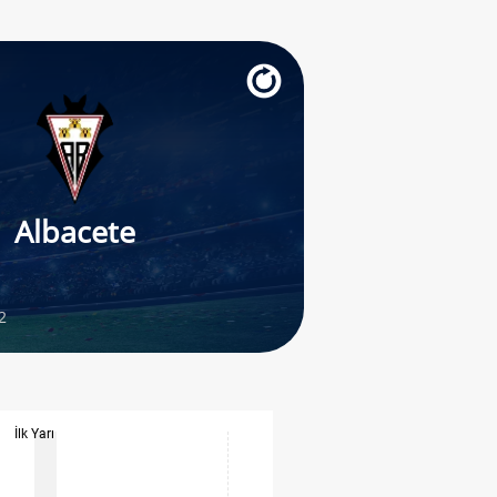
Albacete
2
İlk Yarı