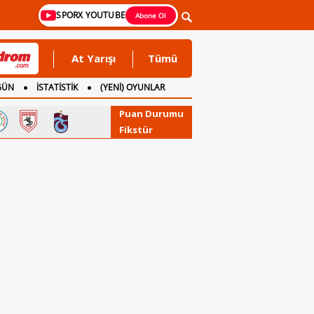
SPORX YOUTUBE
Abone Ol
At Yarışı
Tümü
GÜN
İSTATİSTİK
(YENİ) OYUNLAR
Puan Durumu
Fikstür