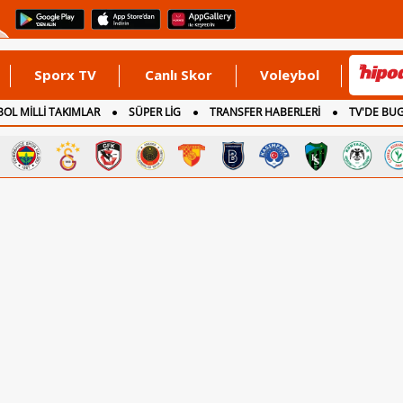
Sporx TV
Canlı Skor
Voleybol
OL MİLLİ TAKIMLAR
SÜPER LİG
TRANSFER HABERLERİ
TV'DE BU