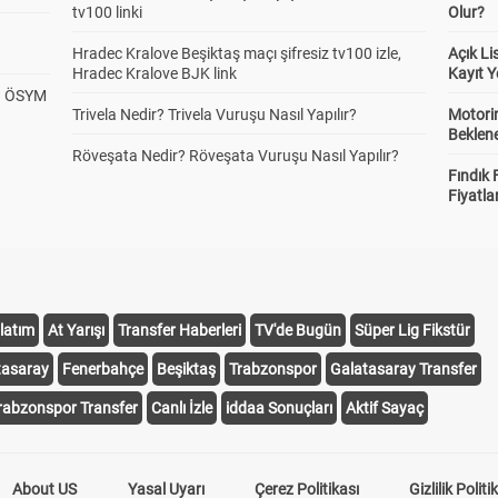
tv100 linki
Olur?
Hradec Kralove Beşiktaş maçı şifresiz tv100 izle,
Açık L
Hradec Kralove BJK link
Kayıt Y
? ÖSYM
Trivela Nedir? Trivela Vuruşu Nasıl Yapılır?
Motorin
Beklene
Röveşata Nedir? Röveşata Vuruşu Nasıl Yapılır?
Fındık 
Fiyatla
latım
At Yarışı
Transfer Haberleri
TV'de Bugün
Süper Lig Fikstür
tasaray
Fenerbahçe
Beşiktaş
Trabzonspor
Galatasaray Transfer
rabzonspor Transfer
Canlı İzle
iddaa Sonuçları
Aktif Sayaç
About US
Yasal Uyarı
Çerez Politikası
Gizlilik Politi