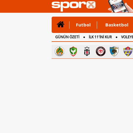
Futbol
Basketbol
GÜNÜN ÖZETİ
İLK 11'İNİ KUR
VOLEYB
CANLI ANLATIM
İNGİLTERE