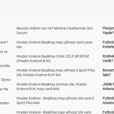
Mazota İndirim Var mı? Motorin Fiyatlarında Son
Plonjon
Durum
Yapılır
anır?
Hradec Kralove Beşiktaş maçı şifresiz canlı yayın
Futbold
izle
Kriterle
or ve
Hradec Kralove Beşiktaş CANLI İZLE ŞİFRESİZ
Endire
(Hradec Kralove BJK)
Verilir?
ezonda
Hradec Kralove Beşiktaş maçı şifresiz S Sport Plus
Bonserv
izle, Hradec Kralove BJK link
İşler?
 Süreci
Hradec Kralove Beşiktaş ücretsiz izle, Hradec
Jübile
Kralove BJK maçı canlı linki
Anlama
ar Ne
Hradec Kralove - Beşiktaş maçı şifresiz izle canlı S
Futbold
Sport Plus linki
Arasınd
amları
Hradec Kralove - Beşiktaş maçı şifresiz izle canlı
Futbol