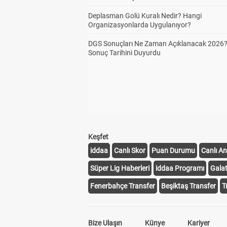
Deplasman Golü Kuralı Nedir? Hangi
Organizasyonlarda Uygulanıyor?
DGS Sonuçları Ne Zaman Açıklanacak 2026
Sonuç Tarihini Duyurdu
Keşfet
iddaa
Canlı Skor
Puan Durumu
Canlı An
Süper Lig Haberleri
iddaa Programı
Gala
Fenerbahçe Transfer
Beşiktaş Transfer
T
Bize Ulaşın
Künye
Kariyer