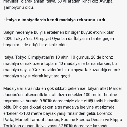
mavililer" olarak anılan İtalya, 53 yıl aradan ikinci kez Avrupa
şampiyonu oldu.
- İtalya olimpiyatlarda kendi madalya rekorunu kırdı
Salgın nedeniyle bu yıla ertelenen bir diğer büyük etkinlik olan
2020 Tokyo Yaz Olimpiyat Oyunları da İtalya'nın tarihe geçen
başarılar elde ettiği bir etkinlik oldu.
İtalya, Tokyo Olimpiyatları'nı 10 altın, 10 gümüş, 20 de bronz
madalya olmak üzere toplam 40 madalya ile tamamlarken, bu
madalya sayısı "Gök mavililer"in bir olimpiyatta kazandığı en çok
madalya sayısı olarak kayıtlara geçti.
Madalyalar arasında en çok dikkati çeken ise İtalyan atlet Marcell
Jacobs'un, ülkesini ilk kez atletizm erkekler 100 metre finaline
taşıması ve burada 9.80'lik derecesiyle elde ettiği tarihi birincilik
oldu. Bir diğer dikkati çeken altın madalya ise yine atletizmde
erkekler 4x100 metre bayrak yarışı finalinden geldi. Lorenzo
Patta, Marcell Lamont Jacobs, Fostine Eseosa Desalu ve Filippo
Tortu'dan oluşan İtalya, yarışı 37.50'lik dereceyle kazandı.