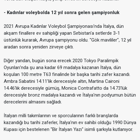
- Kadınlar voleybolda 12 yıl sonra gelen şampiyonluk
2021 Avrupa Kadınlar Voleybol Şampiyonası'nda İtalya, dün
akşam finallere ev sahipliği yapan Sırbistan'a setlerde 3-1
üstünlük kurarak, Avrupa şampiyonu oldu. "Gök mavililer", 12 yıl
aradan sonra yeniden zirveye çıktı.
Diğer yandan, bugün sona erecek 2020 Tokyo Paralimpik
Oyunları'nda şu ana kadar 69 madalya kazanan İtalya, dün
koşulan 100 metre T63 finalinde bir başka tarihi zafer kazandı.
Ambra Sabatini 14.11'lik derecesiyle altın, Martina Caironi
14.46'lık derecesiyle gümüş, Monica Contrafatto da 14.73'lük
derecesiyle bronz madalya kazandı ve İtalya'nın podyumun bütün
derecelerini almasını sağladı.
İtalyan milli takımlarının ve sporcularının farklı branşlarda
kazandığı bu tarihi zaferler, İtalya'nın ev sahibi olduğu 1990 Dünya
Kupası için bestelenen "Bir İtalyan Yazı" isimli şarkıyla kutlanıyor.