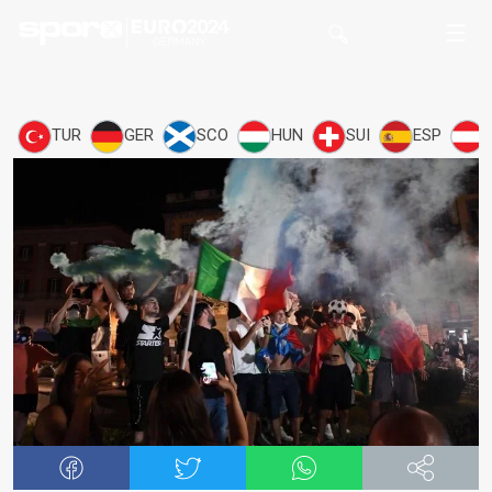
TUR
GER
SCO
HUN
SUI
ESP