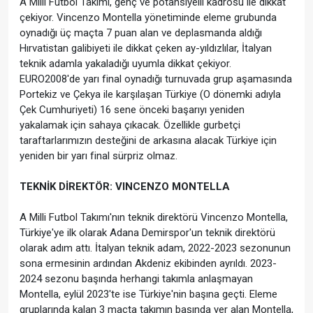
A Milli Futbol Takımı, genç ve potansiyelli kadrosu ile dikkat
çekiyor. Vincenzo Montella yönetiminde eleme grubunda
oynadığı üç maçta 7 puan alan ve deplasmanda aldığı
Hırvatistan galibiyeti ile dikkat çeken ay-yıldızlılar, İtalyan
teknik adamla yakaladığı uyumla dikkat çekiyor.
EURO2008'de yarı final oynadığı turnuvada grup aşamasında
Portekiz ve Çekya ile karşılaşan Türkiye (O dönemki adıyla
Çek Cumhuriyeti) 16 sene önceki başarıyı yeniden
yakalamak için sahaya çıkacak. Özellikle gurbetçi
taraftarlarımızın desteğini de arkasına alacak Türkiye için
yeniden bir yarı final sürpriz olmaz.
TEKNİK DİREKTÖR: VINCENZO MONTELLA
A Milli Futbol Takımı'nın teknik direktörü Vincenzo Montella,
Türkiye'ye ilk olarak Adana Demirspor'un teknik direktörü
olarak adım attı. İtalyan teknik adam, 2022-2023 sezonunun
sona ermesinin ardından Akdeniz ekibinden ayrıldı. 2023-
2024 sezonu başında herhangi takımla anlaşmayan
Montella, eylül 2023'te ise Türkiye'nin başına geçti. Eleme
gruplarında kalan 3 maçta takımın başında yer alan Montella,