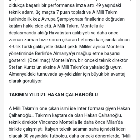
oldukça başarılı bir performansa imza attı. 49 yaşındaki
teknik adam, üç maçta 7 puan topladı ve A Milli Takım
tarihinde ilk kez Avrupa Şampiyonası finallerine doğrudan
katılım hakkı elde etti. A Milli Takım, Montella ile
deplasmanda aldığı Hırvatistan galibiyeti ve daha önce
zaman zaman bize sorun çıkaran Letonya karşısında alınan
4-0'lık farklı galibiyetle dikkat çekti. Milliler ayrıca Montella
yönetiminde Berlin'de Almanya'yı mağlup etme başarısı
gösterdi. (Özel maç) Montella'nın, bir önceki teknik direktör
Stefan Kuntz'un aksine A Milli Takım'da yakaladığı uyum,
Almanya'daki turnuvada ay-yıldızlılar için büyük bir avantaj
olarak görülüyor.
TAKIMIN YILDIZI: HAKAN ÇALHANOĞLU
A Milli Takım'ın öne çıkan ismi ise Inter forması giyen Hakan
Çalhanoğlu... Takımın kaptanı da olan Hakan Çalhanoğlu,
teknik direktör Vincenzo Montella ile daha önce Milan'da
birlikte çalışmıştı. İtalyan teknik adamın saha içindeki lideri
olacak 30 yaşındaki futbolcu, daha önceki dönemlerde, "Milli