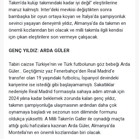
Takım'da kulüp takımındaki kadar iyi değil" eleştirilerine
maruz kalmıştı. Inter'deki mevkisi değiştikten sonra
bambaşka bir oyun ortaya koyan ve İtalya'da şampiyonluk
sevinci yaşayan deneyimli yıldız, Almanya'da da takımın en
önemli kozlarından biri olacak ve milli takımla ilgili kendisi
için çıkan eleştirilere son vermeye çalışacak.
GENÇ YILDIZ: ARDA GÜLER
Tabiri caizse Türkiye'nin ve Türk futbolunun göz bebeği Arda
Güler... Geçtiğimiz yaz Fenerbahçe'den Real Madrid'e
transfer olan 19 yaşındaki futbolcu, İspanyol devindeki
kariyerine ise istediği gibi başlayamamıştı. Sakatlıklar
nedeniyle Real Madrid formasıyla sahaya adım atmak için
2024 yılına kadar beklemek zorunda kalan genç yıldız,
takımın şampiyonluğa ulaşmasının ardından daha çok
oynamaya başladı ve sezonun son diliminde formunu
oldukça yükseltti. A Milli Takım'ın Galler ile oynadığı maçta
attığı golü hafızalara kazınan Arda Güler, Almanya'da
Montella'nın en önemli kozlarından biri olacak.