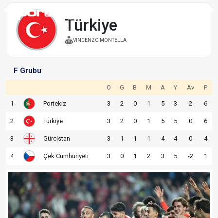
Türkiye
VINCENZO MONTELLA
F Grubu
O
G
B
M
A
Y
Av
P
1
Portekiz
3
2
0
1
5
3
2
6
2
Türkiye
3
2
0
1
5
5
0
6
3
Gürcistan
3
1
1
1
4
4
0
4
4
Çek Cumhuriyeti
3
0
1
2
3
5
-2
1