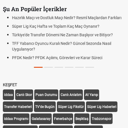
Şu An Popüler İçerikler
Hazırlık Maçı ve Dostluk Maçı Nedir? Resmî Maçlardan Farkları
Süper Lig Kaç Hafta ve Toplam Kaç Maç Oynanır?
Türkiye'de Transfer Dönemi Ne Zaman Başlıyor ve Bitiyor?
TFF Yabancı Oyuncu Kuralı Nedir? Güncel Sezonda Nasıl
Uygulanıyor?
PFDK Nedir? PFDK Açılımı, Görevleri ve Karar Süreci
KEŞFET
iddaa
Canlı Skor
Puan Durumu
Canlı Anlatım
At Yarışı
Transfer Haberleri
TV'de Bugün
Süper Lig Fikstür
Süper Lig Haberleri
iddaa Programı
Galatasaray
Fenerbahçe
Beşiktaş
Trabzonspor