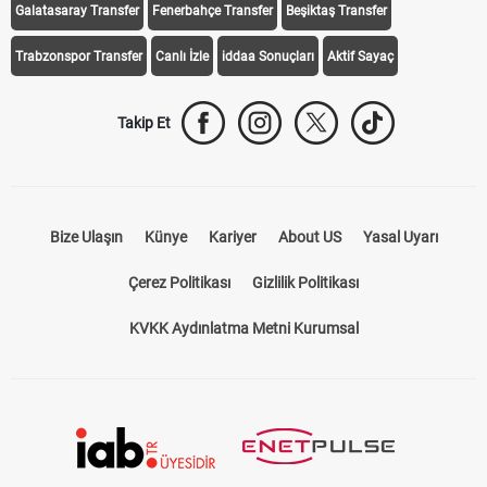
Galatasaray Transfer
Fenerbahçe Transfer
Beşiktaş Transfer
Trabzonspor Transfer
Canlı İzle
iddaa Sonuçları
Aktif Sayaç
Takip Et
Bize Ulaşın
Künye
Kariyer
About US
Yasal Uyarı
Çerez Politikası
Gizlilik Politikası
KVKK Aydınlatma Metni Kurumsal