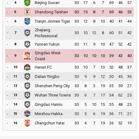
-
Beijing Guoan
30
17
6
7
69
46
57
4
-
Shandong Taishan
30
15
8
7
69
46
53
5
-
Tianjin Jinmen Tiger
30
12
8
10
40
41
44
6
Zhejiang
-
30
10
12
8
60
51
42
7
Professional
-
Yunnan Yukun
30
11
9
10
47
52
42
8
Qingdao West
-
30
10
10
10
39
43
40
9
Coast
-
Henan FC
30
10
7
13
52
48
37
10
-
Dalian Yingbo
30
9
9
12
30
45
36
11
-
Shenzhen Peng City
30
8
3
19
35
59
27
12
-
Wuhan Three Towns
30
6
7
17
34
62
25
13
-
Qingdao Hainiu
30
5
10
15
35
48
25
14
-
Meizhou Hakka
30
5
6
19
36
71
21
15
-
Changchun Yatai
30
4
7
19
26
52
19
16