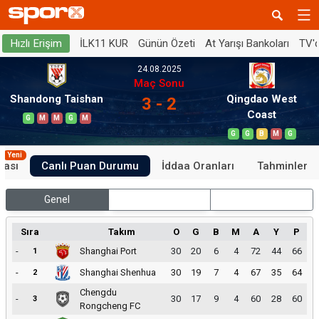
İLK11 KUR
Günün Özeti
At Yarışı Bankoları
TV'
Hızlı Erişim
24.08.2025
Maç Sonu
Shandong Taishan
Qingdao West
3 - 2
Coast
G
M
M
G
M
G
G
B
M
G
Yeni
tası
Canlı Puan Durumu
İddaa Oranları
Tahminler
Genel
İç Saha
Dış Saha
Sıra
Takım
O
G
B
M
A
Y
P
-
Shanghai Port
30
20
6
4
72
44
66
1
-
Shanghai Shenhua
30
19
7
4
67
35
64
2
Chengdu
-
30
17
9
4
60
28
60
3
Rongcheng FC