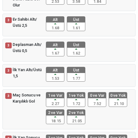
2.53
3.58
1.84
Olur
Ev Sahibi Altı/
Alt
Üst
3
Üstü 2,5
1.68
1.61
Deplasman Altı/
Alt
Üst
3
Üstü 0,5
1.67
1.62
İlk Yarı Altı/Üstü
Alt
Üst
3
1,5
1.53
1.77
Maç Sonucu ve
1 ve Var
1 ve Yok
0 ve Var
0 ve Yok
3
Karşılıklı Gol
2.27
1.72
7.52
21.10
2 ve Var
2 ve Yok
18.15
21.05
İlk Yarı Sonucu
1 ve Var
1 ve Yok
0 ve Var
0 ve Yok