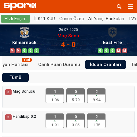
İLK11 KUR
Günün Özeti
At Yarışı Bankoları
TV'
Hızlı Erişim
26.07.2025
Maç Sonu
Kilmarnock
East Fife
4 - 0
M
M
G
G
G
G
G
G
M
M
Yeni
iyon Haritası
Canlı Puan Durumu
İddaa Oranları
Ta
Tümü
Maç Sonucu
1
0
2
3
1.06
5.79
9.94
Handikap 0:2
1
0
2
3
1.91
3.05
1.75