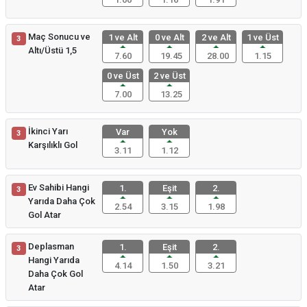
Maç Sonucu ve
1 ve Alt
0 ve Alt
2 ve Alt
1 ve Üst
3
Altı/Üstü 1,5
7.60
19.45
28.00
1.15
0 ve Üst
2 ve Üst
7.00
13.25
İkinci Yarı
Var
Yok
3
Karşılıklı Gol
3.11
1.12
Ev Sahibi Hangi
1.
Eşit
2.
3
Yarıda Daha Çok
2.54
3.15
1.98
Gol Atar
Deplasman
1.
Eşit
2.
3
Hangi Yarıda
4.14
1.50
3.21
Daha Çok Gol
Atar