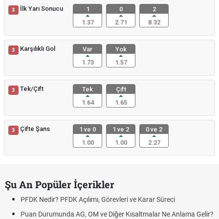
İlk Yarı Sonucu
1
0
2
3
1.37
2.71
8.32
Karşılıklı Gol
Var
Yok
3
1.73
1.57
Tek/Çift
Tek
Çift
3
1.64
1.65
Çifte Şans
1 ve 0
1 ve 2
0 ve 2
3
1.00
1.00
2.27
Şu An Popüler İçerikler
PFDK Nedir? PFDK Açılımı, Görevleri ve Karar Süreci
Puan Durumunda AG, OM ve Diğer Kısaltmalar Ne Anlama Gelir?