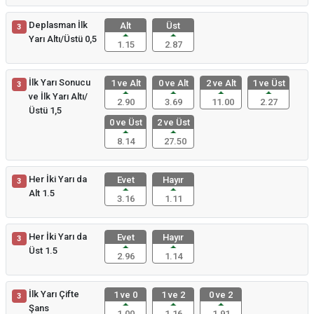
Deplasman İlk
Alt
Üst
3
Yarı Altı/Üstü 0,5
1.15
2.87
İlk Yarı Sonucu
1 ve Alt
0 ve Alt
2 ve Alt
1 ve Üst
3
ve İlk Yarı Altı/
2.90
3.69
11.00
2.27
Üstü 1,5
0 ve Üst
2 ve Üst
8.14
27.50
Her İki Yarı da
Evet
Hayır
3
Alt 1.5
3.16
1.11
Her İki Yarı da
Evet
Hayır
3
Üst 1.5
2.96
1.14
İlk Yarı Çifte
1 ve 0
1 ve 2
0 ve 2
3
Şans
1.00
1.16
1.91