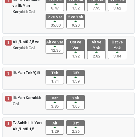
3
ve İlk Yarı
8.47
1.52
7.95
3.62
Karşılıklı Gol
2 ve Var
2 ve Yok
35.00
9.20
Altı/Üstü 2,5 ve
Alt ve Var
Üst ve
Alt ve
Üst ve
3
Karşılıklı Gol
Var
Yok
Yok
12.35
1.92
2.82
3.04
İlk Yarı Tek/Çift
Tek
Çift
3
1.71
1.59
İlk Yarı Karşılıklı
Var
Yok
3
Gol
3.85
1.05
Ev Sahibi İlk Yarı
Alt
Üst
3
Altı/Üstü 1,5
1.29
2.26