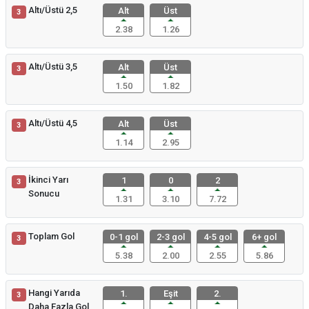
Altı/Üstü 2,5
Alt
Üst
3
2.38
1.26
Altı/Üstü 3,5
Alt
Üst
3
1.50
1.82
Altı/Üstü 4,5
Alt
Üst
3
1.14
2.95
İkinci Yarı
1
0
2
3
Sonucu
1.31
3.10
7.72
Toplam Gol
0-1 gol
2-3 gol
4-5 gol
6+ gol
3
5.38
2.00
2.55
5.86
Hangi Yarıda
1.
Eşit
2.
3
Daha Fazla Gol