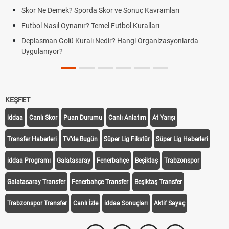
Skor Ne Demek? Sporda Skor ve Sonuç Kavramları
Futbol Nasıl Oynanır? Temel Futbol Kuralları
Deplasman Golü Kuralı Nedir? Hangi Organizasyonlarda
Uygulanıyor?
KEŞFET
iddaa
Canlı Skor
Puan Durumu
Canlı Anlatım
At Yarışı
Transfer Haberleri
TV'de Bugün
Süper Lig Fikstür
Süper Lig Haberleri
iddaa Programı
Galatasaray
Fenerbahçe
Beşiktaş
Trabzonspor
Galatasaray Transfer
Fenerbahçe Transfer
Beşiktaş Transfer
Trabzonspor Transfer
Canlı İzle
iddaa Sonuçları
Aktif Sayaç