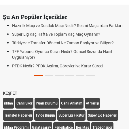
Şu An Popüler İçerikler
Hazırlık Maçı ve Dostluk Maçı Nedir? Resmî Maçlardan Farkları
Süper Lig Kaç Hafta ve Toplam Kaç Maç Oynanır?
Türkiye'de Transfer Dönemi Ne Zaman Başlıyor ve Bitiyor?
TFF Yabancı Oyuncu Kuralı Nedir? Güncel Sezonda Nasıl
Uygulanıyor?
PFDK Nedir? PFDK Açılımı, Görevleri ve Karar Süreci
KEŞFET
iddaa
Canlı Skor
Puan Durumu
Canlı Anlatım
At Yarışı
Transfer Haberleri
TV'de Bugün
Süper Lig Fikstür
Süper Lig Haberleri
iddaa Programı
Galatasaray
Fenerbahçe
Beşiktaş
Trabzonspor