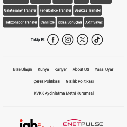
Galatasaray Transfer
Fenerbahçe Transfer
Beşiktaş Transfer
Trabzonspor Transfer
Canlı İzle
iddaa Sonuçları
Aktif Sayaç
Takip Et
Bize Ulaşın
Künye
Kariyer
About US
Yasal Uyarı
Çerez Politikası
Gizlilik Politikası
KVKK Aydınlatma Metni Kurumsal