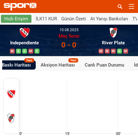
İLK11 KUR
Günün Özeti
At Yarışı Bankoları
TV
Hızlı Erişim
10.08.2025
Maç Sonu
Independiente
River Plate
0 - 0
M
G
G
M
G
M
M
M
G
M
Yeni
Yeni
Baskı Haritası
Aksiyon Haritası
Canlı Puan Durumu
İ
0'
15'
30'