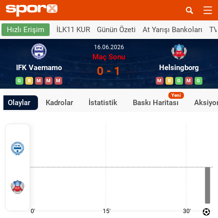
İLK11 KUR
Günün Özeti
At Yarışı Bankoları
TV
Hızlı Erişim
16.06.2026
Maç Sonu
IFK Vaernamo
Helsingborg
0 - 1
G
B
M
M
M
M
B
G
M
G
Yeni
Olaylar
Kadrolar
İstatistik
Baskı Haritası
Aksiyon
0'
15'
30'