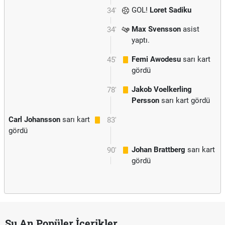
GOL!
Loret Sadiku
34'
Max Svensson
asist
34'
yaptı.
Femi Awodesu
sarı kart
45'
gördü
Jakob Voelkerling
78'
Persson
sarı kart gördü
Carl Johansson
sarı kart
83'
gördü
Johan Brattberg
sarı kart
90'
gördü
Şu An Popüler İçerikler