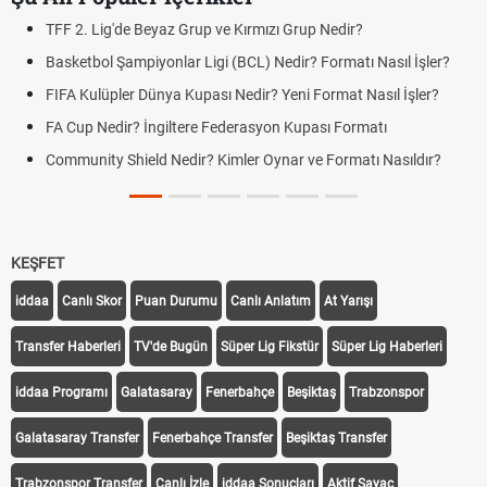
TFF 2. Lig'de Beyaz Grup ve Kırmızı Grup Nedir?
Basketbol Şampiyonlar Ligi (BCL) Nedir? Formatı Nasıl İşler?
FIFA Kulüpler Dünya Kupası Nedir? Yeni Format Nasıl İşler?
FA Cup Nedir? İngiltere Federasyon Kupası Formatı
Community Shield Nedir? Kimler Oynar ve Formatı Nasıldır?
KEŞFET
iddaa
Canlı Skor
Puan Durumu
Canlı Anlatım
At Yarışı
Transfer Haberleri
TV'de Bugün
Süper Lig Fikstür
Süper Lig Haberleri
iddaa Programı
Galatasaray
Fenerbahçe
Beşiktaş
Trabzonspor
Galatasaray Transfer
Fenerbahçe Transfer
Beşiktaş Transfer
Trabzonspor Transfer
Canlı İzle
iddaa Sonuçları
Aktif Sayaç