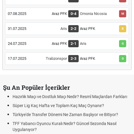
07.08.2025
Araz PFK
0-4
Omonia Nicosia
M
31.07.2025
Aris
2-2
Araz PFK
B
24.07.2025
Araz PFK
2-1
Aris
G
17.07.2025
Trabzonspor
2-3
Araz PFK
G
Şu An Popüler İçerikler
Hazırlık Maçı ve Dostluk Maçı Nedir? Resmî Maçlardan Farkları
Süper Lig Kaç Hafta ve Toplam Kaç Maç Oynanır?
Türkiye'de Transfer Dönemi Ne Zaman Başlıyor ve Bitiyor?
TFF Yabancı Oyuncu Kuralı Nedir? Güncel Sezonda Nasıl
Uygulanıyor?