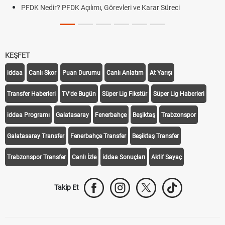
PFDK Nedir? PFDK Açılımı, Görevleri ve Karar Süreci
KEŞFET
iddaa
Canlı Skor
Puan Durumu
Canlı Anlatım
At Yarışı
Transfer Haberleri
TV'de Bugün
Süper Lig Fikstür
Süper Lig Haberleri
iddaa Programı
Galatasaray
Fenerbahçe
Beşiktaş
Trabzonspor
Galatasaray Transfer
Fenerbahçe Transfer
Beşiktaş Transfer
Trabzonspor Transfer
Canlı İzle
iddaa Sonuçları
Aktif Sayaç
Takip Et