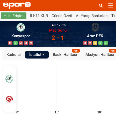
İLK11 KUR
Günün Özeti
At Yarışı Bankoları
TV
Hızlı Erişim
14.07.2025
Maç Sonu
Konyaspor
Araz PFK
2 - 1
M
G
M
M
M
M
M
B
G
G
Yeni
Yeni
Kadrolar
İstatistik
Baskı Haritası
Aksiyon Haritası
0'
15'
30'