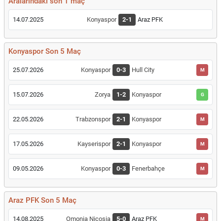
Aralarındaki son 1 maç
14.07.2025
Konyaspor
2-1
Araz PFK
Konyaspor Son 5 Maç
25.07.2026
Konyaspor
0-3
Hull City
M
15.07.2026
Zorya
1-2
Konyaspor
G
22.05.2026
Trabzonspor
2-1
Konyaspor
M
17.05.2026
Kayserispor
2-1
Konyaspor
M
09.05.2026
Konyaspor
0-3
Fenerbahçe
M
Araz PFK Son 5 Maç
14.08.2025
Omonia Nicosia
5-0
Araz PFK
M