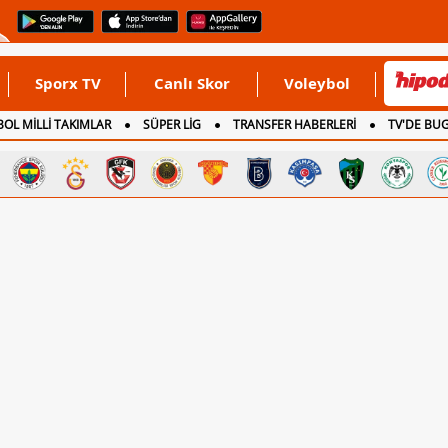
Sporx TV
Canlı Skor
Voleybol
OL MİLLİ TAKIMLAR
SÜPER LİG
TRANSFER HABERLERİ
TV'DE BU