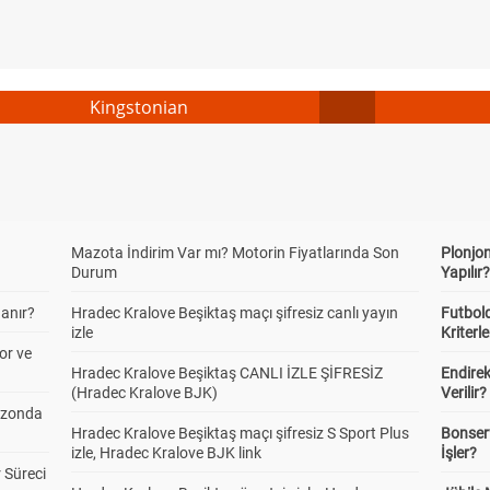
Kingstonian
Mazota İndirim Var mı? Motorin Fiyatlarında Son
Plonjon
Durum
Yapılır
anır?
Hradec Kralove Beşiktaş maçı şifresiz canlı yayın
Futbold
izle
Kriterle
or ve
Hradec Kralove Beşiktaş CANLI İZLE ŞİFRESİZ
Endire
(Hradec Kralove BJK)
Verilir?
ezonda
Hradec Kralove Beşiktaş maçı şifresiz S Sport Plus
Bonserv
izle, Hradec Kralove BJK link
İşler?
 Süreci