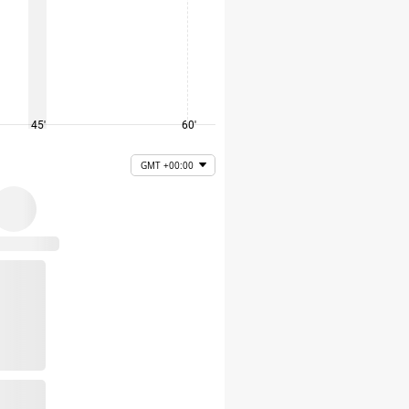
45'
60'
75'
GMT +00:00