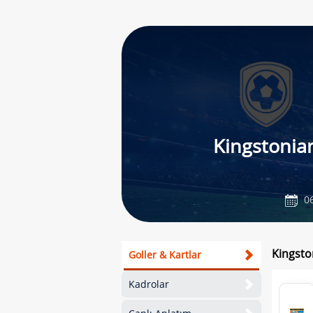
Kingstonia
06
Kingsto
Goller & Kartlar
Kadrolar