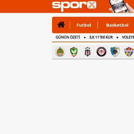
Futbol
Basketbol
GÜNÜN ÖZETİ
İLK 11'İNİ KUR
VOLEYB
CANLI ANLATIM
İNGİLTERE