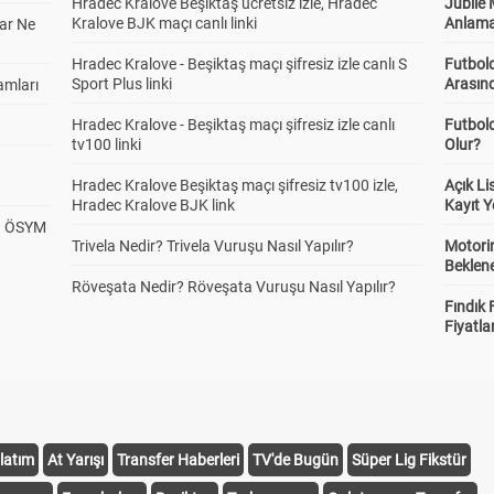
Hradec Kralove Beşiktaş ücretsiz izle, Hradec
Jübile
Kralove BJK maçı canlı linki
Anlama
ar Ne
Hradec Kralove - Beşiktaş maçı şifresiz izle canlı S
Futbold
Sport Plus linki
Arasınd
amları
Hradec Kralove - Beşiktaş maçı şifresiz izle canlı
Futbol
tv100 linki
Olur?
Hradec Kralove Beşiktaş maçı şifresiz tv100 izle,
Açık L
Hradec Kralove BJK link
Kayıt Y
? ÖSYM
Trivela Nedir? Trivela Vuruşu Nasıl Yapılır?
Motorin
Beklene
Röveşata Nedir? Röveşata Vuruşu Nasıl Yapılır?
Fındık 
Fiyatla
latım
At Yarışı
Transfer Haberleri
TV'de Bugün
Süper Lig Fikstür