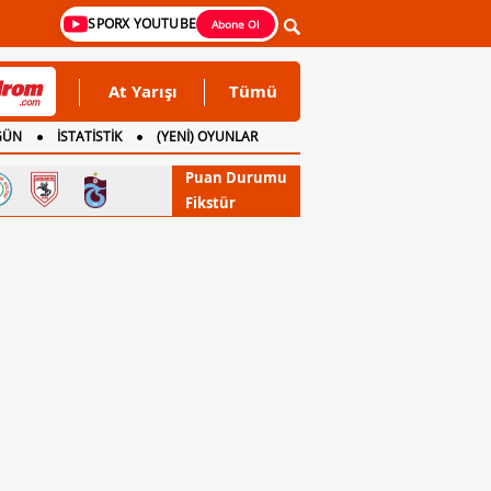
SPORX YOUTUBE
Abone Ol
At Yarışı
Tümü
GÜN
İSTATİSTİK
(YENİ) OYUNLAR
Puan Durumu
Fikstür