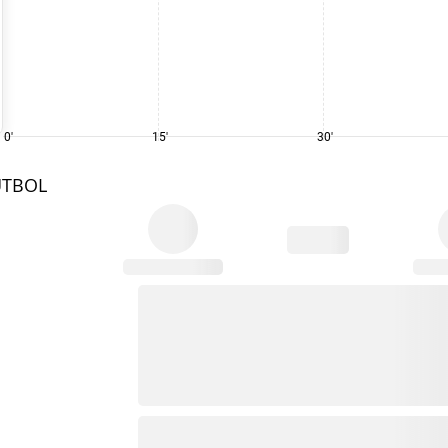
0'
15'
30'
UTBOL