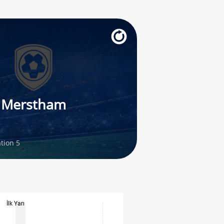
Merstham
tion 5
İlk Yarı