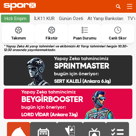
İLK11 KUR
Günün Özeti
At Yarışı Bankoları
TV'
Hızlı Erişim
Takımım
Fikstür
Puan Durumu
Canlı Skor
* Yapay Zeka At yarışı tahminleri ve ekibimizin At Yarışı tahminleri hergün 10:30-
12:30 arasında yayınlanmaktadır.
Yapay Zeka tahmincimiz
SPRINTMASTER
bugün için öneriyor:
SERT KALELİ (Ankara 6.kş)
Yapay Zeka tahmincimiz
BEYGİRBOOSTER
bugün için öneriyor:
LORD VİDAR (Ankara 7.kş)