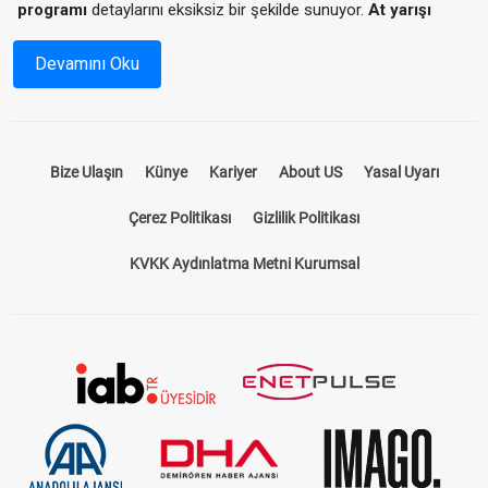
programı
detaylarını eksiksiz bir şekilde sunuyor.
At yarışı
programı
ile hem yarış saatlerini hem de katılımcı atların
durumlarını önceden inceleyebilir, yarışlardan en iyi sonuçları
Devamını Oku
almak için stratejinizi oluşturabilirsiniz.
At Yarışı Bülteni Nedir?
Bize Ulaşın
Künye
Kariyer
About US
Yasal Uyarı
At yarışı bülteni, yarış öncesinde tüm detayların paylaşıldığı
kapsamı bir rehberdir. Hangi hipodromda, hangi atların
Çerez Politikası
Gizlilik Politikası
yarışacağını, jokeylerin isimlerini, atların önceki performanslarını
ve pist koşullarını öğrenmek için ideal bir kaynaktır. Bizim
KVKK Aydınlatma Metni Kurumsal
sunduğumuz
at yarışı bülteni
, sadece standart bir program
sunmakla kalmaz, aynı zamanda yarışseverlerin kazançlarını
artıracak tahminler ve analizler içerir.
TJK Yarış Programı ile Güncel Bilgilere
Ulaşın
TJK yarış programı
, Türkiye Jokey Kulübü tarafından her gün