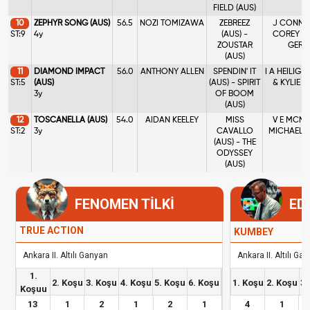
FIELD (AUS)
10
ZEPHYR SONG (AUS)
56.5
NOZI TOMIZAWA
ZEBREEZ
J CONNO
ST:9
4y
(AUS) -
COREY & 
ZOUSTAR
GERA
(AUS)
11
DIAMOND IMPACT
56.0
ANTHONY ALLEN
SPENDIN' IT
I A HEILIG 
ST:5
(AUS)
(AUS) - SPIRIT
& KYLIE 
3y
OF BOOM
(AUS)
12
TOSCANELLA (AUS)
54.0
AIDAN KEELEY
MISS
V E MCNEI
ST:2
3y
CAVALLO
MICHAEL 
(AUS) - THE
ODYSSEY
(AUS)
FENOMEN TİLKİ
ED
TRUE ACTION
KUMBEY
Ankara II. Altılı Ganyan
Ankara II. Altılı Ga
1.
2. Koşu
3. Koşu
4. Koşu
5. Koşu
6. Koşu
1. Koşu
2. Koşu
3.
Koşuu
13
1
2
1
2
1
4
1