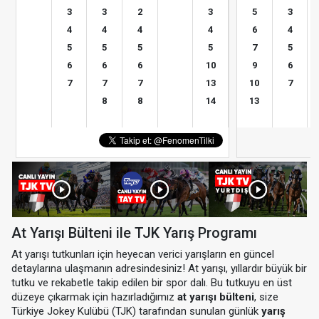
3
3
2
3
5
3
4
4
4
4
6
4
5
5
5
5
7
5
6
6
6
10
9
6
7
7
7
13
10
7
8
8
14
13
At Yarışı Bülteni ile TJK Yarış Programı
At yarışı tutkunları için heyecan verici yarışların en güncel
detaylarına ulaşmanın adresindesiniz! At yarışı, yıllardır büyük bir
tutku ve rekabetle takip edilen bir spor dalı. Bu tutkuyu en üst
düzeye çıkarmak için hazırladığımız
at yarışı bülteni
, size
Türkiye Jokey Kulübü (TJK) tarafından sunulan günlük
yarış