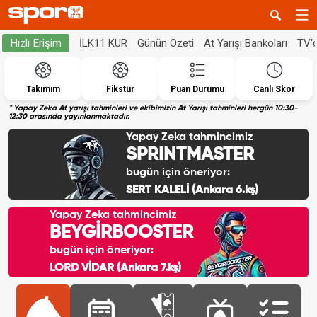
İLK11 KUR
Günün Özeti
At Yarışı Bankoları
TV'
Hızlı Erişim
Takımım
Fikstür
Puan Durumu
Canlı Skor
* Yapay Zeka At yarışı tahminleri ve ekibimizin At Yarışı tahminleri hergün 10:30-
12:30 arasında yayınlanmaktadır.
Yapay Zeka tahmincimiz
SPRINTMASTER
bugün için öneriyor:
SERT KALELİ (Ankara 6.kş)
Yapay Zeka tahmincimiz
BEYGİRBOOSTER
bugün için öneriyor:
LORD VİDAR (Ankara 7.kş)