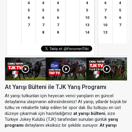
4
4
4
4
6
4
5
5
5
5
7
5
6
6
6
10
9
6
7
7
7
13
10
7
8
8
14
13
At Yarışı Bülteni ile TJK Yarış Programı
At yarışı tutkunları için heyecan verici yarışların en güncel
detaylarına ulaşmanın adresindesiniz! At yarışı, yıllardır büyük bir
tutku ve rekabetle takip edilen bir spor dalı. Bu tutkuyu en üst
düzeye çıkarmak için hazırladığımız
at yarışı bülteni
, size
Türkiye Jokey Kulübü (TJK) tarafından sunulan günlük
yarış
programı
detaylarını eksiksiz bir şekilde sunuyor.
At yarışı
programı
ile hem yarış saatlerini hem de katılımcı atların