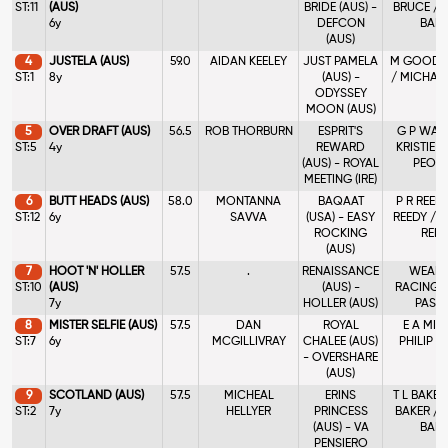
ST:11
(AUS)
BRIDE (AUS) -
BRUCE / 
6y
DEFCON
BAKE
(AUS)
4
JUSTELA (AUS)
59.0
AIDAN KEELEY
JUST PAMELA
M GOODF
ST:1
8y
(AUS) -
/ MICHAEL
ODYSSEY
MOON (AUS)
5
OVER DRAFT (AUS)
56.5
ROB THORBURN
ESPRIT'S
G P WAG
ST:5
4y
REWARD
KRISTIE 
(AUS) - ROYAL
PEOPL
MEETING (IRE)
6
BUTT HEADS (AUS)
58.0
MONTANNA
BAQAAT
P R REEDY
ST:12
6y
SAVVA
(USA) - EASY
REEDY / 
ROCKING
REED
(AUS)
7
HOOT 'N' HOLLER
57.5
.
RENAISSANCE
WEAP
ST:10
(AUS)
(AUS) -
RACING /
7y
HOLLER (AUS)
PASC
8
MISTER SELFIE (AUS)
57.5
DAN
ROYAL
E A MIN
ST:7
6y
MCGILLIVRAY
CHALEE (AUS)
PHILIP M
- OVERSHARE
(AUS)
9
SCOTLAND (AUS)
57.5
MICHEAL
ERINS
T L BAKER
ST:2
7y
HELLYER
PRINCESS
BAKER / 
(AUS) - VA
BAKE
PENSIERO