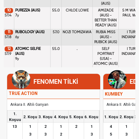
(AUS)
10
PUREZZA (AUS)
55.0
CHLOE LOWE
AMIZADE
S M WALL
ST:4
7y
(AUS) -
PAUL WA
BETTER THAN
READY (AUS)
11
RUBOLOGY (AUS)
57.0
NOZI TOMIZAWA
RUBIA MISS
I TURN
ST:8
6y
(AUS) -
INDIANA 
RUBICK (AUS)
12
ATOMIC SELFIE
55.0
.
SELF
I TURN
ST:9
(AUS)
PORTRAIT
INDIANA 
9y
(USA) -
ATOMIC (AUS)
FENOMEN TİLKİ
ED
TRUE ACTION
KUMBEY
Ankara II. Altılı Ganyan
Ankara II. Altılı Ga
1.
2. Koşu
3. Koşu
4. Koşu
5. Koşu
6. Koşu
1. Koşu
2. Koşu
3.
Koşuu
13
1
2
1
2
1
4
1
3
3
2
3
5
3