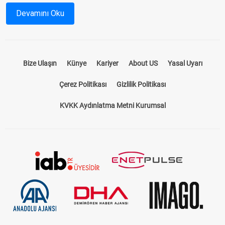
durumlarını önceden inceleyebilir, yarışlardan en iyi sonuçları
Devamını Oku
almak için stratejinizi oluşturabilirsiniz.
At Yarışı Bülteni Nedir?
Bize Ulaşın
Künye
Kariyer
About US
Yasal Uyarı
At yarışı bülteni, yarış öncesinde tüm detayların paylaşıldığı
kapsamı bir rehberdir. Hangi hipodromda, hangi atların
Çerez Politikası
Gizlilik Politikası
yarışacağını, jokeylerin isimlerini, atların önceki performanslarını
ve pist koşullarını öğrenmek için ideal bir kaynaktır. Bizim
KVKK Aydınlatma Metni Kurumsal
sunduğumuz
at yarışı bülteni
, sadece standart bir program
sunmakla kalmaz, aynı zamanda yarışseverlerin kazançlarını
artıracak tahminler ve analizler içerir.
TJK Yarış Programı ile Güncel Bilgilere
Ulaşın
TJK yarış programı
, Türkiye Jokey Kulübü tarafından her gün
düzenlenir ve güncel yarış bilgilerini içerir. Hipodromlarda