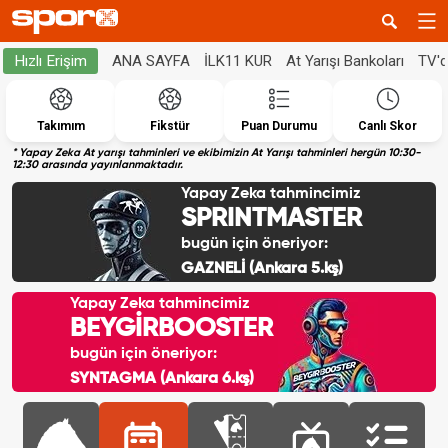
ANA SAYFA
İLK11 KUR
At Yarışı Bankoları
TV'
Hızlı Erişim
Takımım
Fikstür
Puan Durumu
Canlı Skor
* Yapay Zeka At yarışı tahminleri ve ekibimizin At Yarışı tahminleri hergün 10:30-
12:30 arasında yayınlanmaktadır.
Yapay Zeka tahmincimiz
SPRINTMASTER
bugün için öneriyor:
GAZNELİ (Ankara 5.kş)
Yapay Zeka tahmincimiz
BEYGİRBOOSTER
bugün için öneriyor:
SYNTAGMA (Ankara 6.kş)