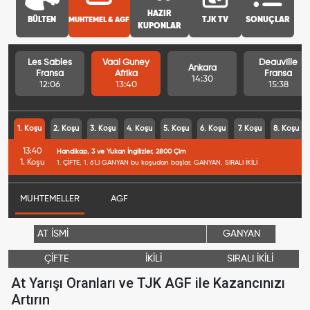
HAZIR
BÜLTEN
MUHTEMEL & AGF
TJK TV
SONUÇLAR
KUPONLAR
Les Sables
Vaal Guney
Deauville
Ankara
Fransa
Afrika
Fransa
14:30
12:06
13:40
15:38
1. Koşu
2. Koşu
3. Koşu
4. Koşu
5. Koşu
6. Koşu
7. Koşu
8. Koşu
13:40
Handikap, 3 ve Yukarı İngilizler, 2800 Çim
1. Koşu
1. ÇİFTE, 1. 6'LI GANYAN bu koşudan başlar, GANYAN, SIRALI İKİLİ
MUHTEMELLER
AGF
AT İSMİ
GANYAN
ÇİFTE
İKİLİ
SIRALI İKİLİ
At Yarışı Oranları ve TJK AGF ile Kazancınızı
Artırın