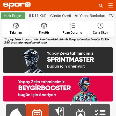
İLK11 KUR
Günün Özeti
At Yarışı Bankoları
TV'
Hızlı Erişim
Takımım
Fikstür
Puan Durumu
Canlı Skor
* Yapay Zeka At yarışı tahminleri ve ekibimizin At Yarışı tahminleri hergün 10:30-
12:30 arasında yayınlanmaktadır.
Yapay Zeka tahmincimiz
SPRINTMASTER
bugün için öneriyor:
Yapay Zeka tahmincimiz
BEYGİRBOOSTER
bugün için öneriyor: