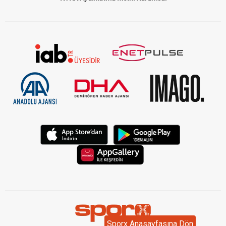
tarafından belirlenen en güncel oranları kapsar. Bu oranlar,
yarışseverlerin daha bilinçli tercih yapmalarına olanak tanır.
TJK AGF ve AGF Tablosu Nedir?
TJK AGF
, yani "Altılı Ganyan Favorileri", yarışlarda hangi atların
daha çok tercih edildiğini gösteren bir veridir.
AGF tablosu
, bu
oranları grafiksel ve liste şeklinde sunarak yarışseverlerin analiz
yapmalarını kolaylaştırır. Sitemizde, TJK tarafından güncellenen
AGF tablosu
ile hangi atın daha fazla destek gördüğünü
öğrenebilir ve bu bilgiler ışığında seçimlerinizi yapabilirsiniz.
TJK Muhtemeller ile Yarış Stratejinizi
Belirleyin
TJK muhtemeller
, yarışlarda atların kazanma ihtimaline dayalı
olarak hesaplanan oranlardır. Bu oranlar, hem atın hem de
jokeyin form durumunu yansıtarak daha doğru tahmin
yapmanıza yardımcı olur. Sitemizde yer alan TJK muhtemel
Sporx Anasayfasına Dön