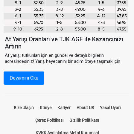
9-1
32.50
2-9
45.25
1-5
37.55
3-2
55.35
3-8
49.00
4-6
39.45
6-1
55.35
8-12
52.25
4-12
43.85
4-1
59.70
1-5
53.00
4-3
46.95
9-10
67.95
2-8
53.00
8-5
47.55
At Yarışı Oranları ve TJK AGF ile Kazancınızı
Artırın
At yarışı tutkunları için en güncel ve detaylı bilgilerin
adresindesiniz! Yarış heyecanını bir adım öteye taşımak için
hazırladığımız
at yarışı oranları
,
TJK AGF
verileri ve
AGF
tablosu
, yarışseverlerin kazanç oranlarını maksimize etmeleri
Devamını Oku
için ideal bir kaynaktır.
TJK muhtemeller
ve
at yarışı AGF
bilgilerine kolayca ulaşıp stratejilerinizi oluşturabilirsiniz.
At Yarışı Oranları Nedir?
Bize Ulaşın
Künye
Kariyer
About US
Yasal Uyarı
At yarışı oranları, bir yarışta hangi atın ne kadar şansı olduğunu
Çerez Politikası
Gizlilik Politikası
ve kazandığı takdirde ne kadar ödeme yapılacağını belirten
rakamlardır. Sitemizde sunduğumuz
at yarışı oranları
, TJK
KVKK Aydınlatma Metni Kurumsal