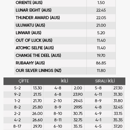
ORIENTE (AUS)
1.50
LUNAR EIGHT (AUS)
22.45
THUNDER AWARD (AUS)
22.05
ULUWATU (AUS)
21.00
LINWAR (AUS)
5.20
OUT OF LUCK (AUS)
11.40
ATOMIC SELFIE (AUS)
11.40
CHANGE THE DEEL (AUS)
19.70
RUBAAHY (AUS)
86.85
OUR SILVER LININGS (NZ)
11.80
ÇİFTE
İKİLİ
SIRALI İKİLİ
5-2
13.30
4-8
2.00
5-8
27.30
9-2
21.15
6-8
23.90
4-11
31.30
1-2
21.70
2-10
29.45
8-9
31.80
8-2
25.80
8-9
29.95
4-8
32.45
2-2
26.00
8-10
30.75
4-9
33.15
4-2
26.60
8-11
32.75
4-1
35.35
8-17
29.70
6-10
35.15
4-5
37.20