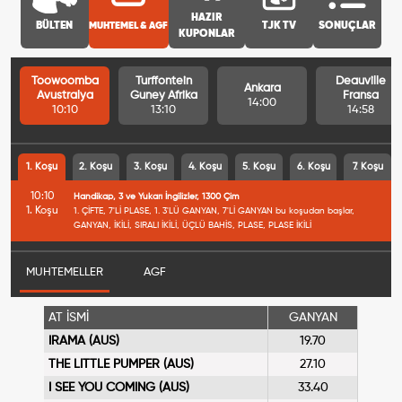
HAZIR
BÜLTEN
MUHTEMEL & AGF
TJK TV
SONUÇLAR
KUPONLAR
Toowoomba
Turffontein
Deauville
Ankara
Avustralya
Guney Afrika
Fransa
14:00
10:10
13:10
14:58
1. Koşu
2. Koşu
3. Koşu
4. Koşu
5. Koşu
6. Koşu
7. Koşu
10:10
Handikap, 3 ve Yukarı İngilizler, 1300 Çim
1. Koşu
1. ÇİFTE, 7'Lİ PLASE, 1. 3'LÜ GANYAN, 7'Lİ GANYAN bu koşudan başlar,
GANYAN, İKİLİ, SIRALI İKİLİ, ÜÇLÜ BAHİS, PLASE, PLASE İKİLİ
MUHTEMELLER
AGF
AT İSMİ
GANYAN
IRAMA (AUS)
19.70
THE LITTLE PUMPER (AUS)
27.10
I SEE YOU COMING (AUS)
33.40