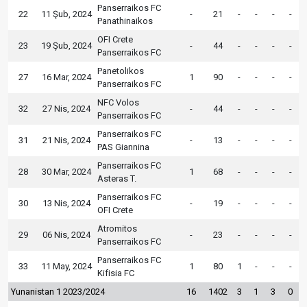
Panserraikos FC
22
11 Şub, 2024
-
21
-
-
-
-
Panathinaikos
OFI Crete
23
19 Şub, 2024
-
44
-
-
-
-
Panserraikos FC
Panetolikos
27
16 Mar, 2024
1
90
-
-
-
-
Panserraikos FC
NFC Volos
32
27 Nis, 2024
-
44
-
-
-
-
Panserraikos FC
Panserraikos FC
31
21 Nis, 2024
-
13
-
-
-
-
PAS Giannina
Panserraikos FC
28
30 Mar, 2024
1
68
-
-
-
-
Asteras T.
Panserraikos FC
30
13 Nis, 2024
-
19
-
-
-
-
OFI Crete
Atromitos
29
06 Nis, 2024
-
23
-
-
-
-
Panserraikos FC
Panserraikos FC
33
11 May, 2024
1
80
1
-
-
-
Kifisia FC
Yunanistan 1 2023/2024
16
1402
3
1
3
0