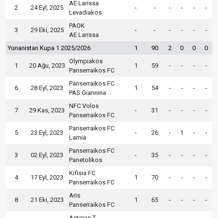
AE Larissa
2
24 Eyl, 2025
-
-
-
-
-
-
Levadiakos
PAOK
3
29 Eki, 2025
-
-
-
-
-
-
AE Larissa
Yunanistan Kupa 1 2025/2026
1
90
2
0
0
0
Olympiakos
1
20 Ağu, 2023
1
59
-
-
-
-
Panserraikos FC
Panserraikos FC
6
28 Eyl, 2023
1
54
-
-
-
-
PAS Giannina
NFC Volos
7
29 Kas, 2023
-
31
-
-
-
-
Panserraikos FC
Panserraikos FC
5
23 Eyl, 2023
-
26
-
1
-
-
Lamia
Panserraikos FC
3
02 Eyl, 2023
-
35
-
-
-
-
Panetolikos
Kifisia FC
4
17 Eyl, 2023
1
70
-
-
-
-
Panserraikos FC
Aris
8
21 Eki, 2023
1
65
-
-
-
-
Panserraikos FC
Asteras T.