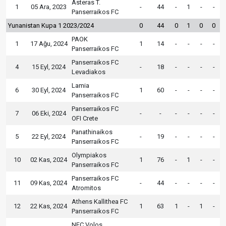
Asteras T.
1
05 Ara, 2023
-
44
-
1
-
-
Panserraikos FC
Yunanistan Kupa 1 2023/2024
0
44
0
1
0
0
PAOK
1
17 Ağu, 2024
1
14
-
-
-
-
Panserraikos FC
Panserraikos FC
4
15 Eyl, 2024
-
18
-
-
-
-
Levadiakos
Lamia
6
30 Eyl, 2024
1
60
-
-
-
-
Panserraikos FC
Panserraikos FC
7
06 Eki, 2024
-
-
-
-
-
-
OFI Crete
Panathinaikos
5
22 Eyl, 2024
-
19
-
-
-
-
Panserraikos FC
Olympiakos
10
02 Kas, 2024
1
76
-
1
-
-
Panserraikos FC
Panserraikos FC
11
09 Kas, 2024
-
44
-
-
-
-
Atromitos
Athens Kallithea FC
12
22 Kas, 2024
1
63
1
-
1
-
Panserraikos FC
NFC Volos