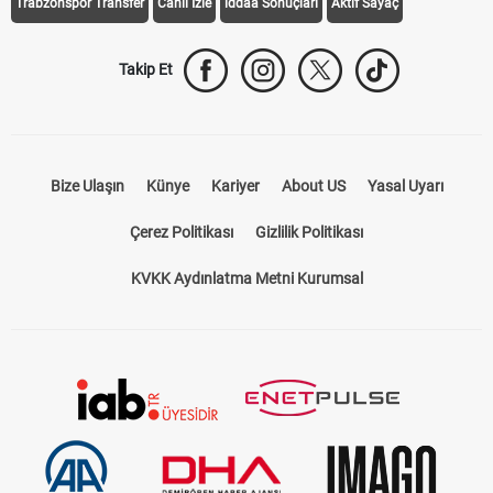
Trabzonspor Transfer
Canlı İzle
iddaa Sonuçları
Aktif Sayaç
Takip Et
Bize Ulaşın
Künye
Kariyer
About US
Yasal Uyarı
Çerez Politikası
Gizlilik Politikası
KVKK Aydınlatma Metni Kurumsal