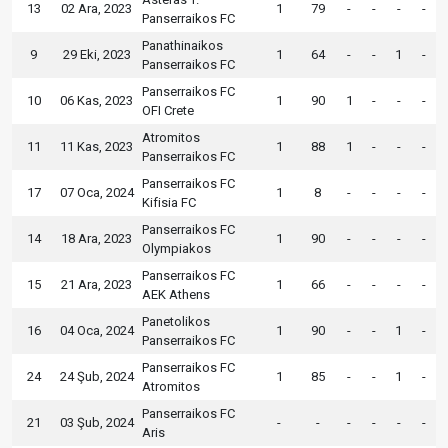
13
02 Ara, 2023
1
79
-
-
-
-
Panserraikos FC
Panathinaikos
9
29 Eki, 2023
1
64
-
-
1
-
Panserraikos FC
Panserraikos FC
10
06 Kas, 2023
1
90
1
-
-
-
OFI Crete
Atromitos
11
11 Kas, 2023
1
88
1
-
-
-
Panserraikos FC
Panserraikos FC
17
07 Oca, 2024
1
8
-
-
-
-
Kifisia FC
Panserraikos FC
14
18 Ara, 2023
1
90
-
-
-
-
Olympiakos
Panserraikos FC
15
21 Ara, 2023
1
66
-
-
-
-
AEK Athens
Panetolikos
16
04 Oca, 2024
1
90
-
-
1
-
Panserraikos FC
Panserraikos FC
24
24 Şub, 2024
1
85
-
-
1
-
Atromitos
Panserraikos FC
21
03 Şub, 2024
-
-
-
-
-
-
Aris