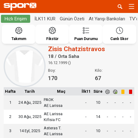
İLK11 KUR
Günün Özeti
At Yarışı Bankoları
TV'
Hızlı Erişim
Takımım
Fikstür
Puan Durumu
Canlı Skor
Zisis Chatzistravos
18 / Orta Saha
16.12.1999 ()
Boy:
Kilo:
170
67
Hafta
Tarih
Maç
İlk11
Süre
PAOK
1
24 Ağu, 2025
-
10
-
-
-
-
AE Larissa
AE Larissa
2
30 Ağu, 2025
-
14
-
-
-
-
Kifisia FC
Asteras T.
3
14 Eyl, 2025
-
10
-
-
-
-
AE Larissa