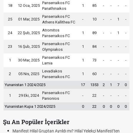
Panserraikos FC
18
12 Oca, 2025
1
85
-
-
-
-
Panathinaikos
Panserraikos FC
25
01 Mar, 2025
-
10
-
-
1
-
Athens Kallithea FC
Atromitos
24
22 Şub, 2025
1
89
-
-
1
-
Panserraikos FC
Panserraikos FC
23
16 Şub, 2025
1
84
-
-
-
-
Olympiakos
Panserraikos FC
1
30 Mar, 2025
1
73
-
-
-
-
Lamia
Levadiakos
2
05 Nis, 2025
1
60
-
-
-
-
Panserraikos FC
Yunanistan 1 2024/2025
17
1353
2
1
7
0
Panserraikos FC
1
29 Eki, 2024
-
22
-
-
-
-
Panionios
Yunanistan Kupa 1 2024/2025
0
22
0
0
0
0
Şu An Popüler İçerikler
Hilal Gruptan Ayrıldı mı? Hilal Yelekçi Manifest'ten
Kuyumcular 