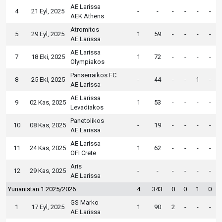
AE Larissa
4
21 Eyl, 2025
-
-
-
-
-
-
AEK Athens
Atromitos
5
29 Eyl, 2025
1
59
-
-
-
-
AE Larissa
AE Larissa
7
18 Eki, 2025
1
72
-
-
-
-
Olympiakos
Panserraikos FC
8
25 Eki, 2025
-
44
-
-
1
-
AE Larissa
AE Larissa
9
02 Kas, 2025
1
53
-
-
-
-
Levadiakos
Panetolikos
10
08 Kas, 2025
-
19
-
-
-
-
AE Larissa
AE Larissa
11
24 Kas, 2025
1
62
-
-
-
-
OFI Crete
Aris
12
29 Kas, 2025
-
-
-
-
-
-
AE Larissa
Yunanistan 1 2025/2026
4
343
0
0
1
0
GS Marko
1
17 Eyl, 2025
1
90
2
-
-
-
AE Larissa