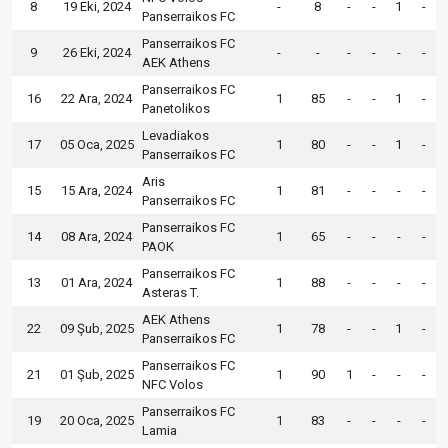
8
19 Eki, 2024
-
8
-
-
1
-
Panserraikos FC
Panserraikos FC
9
26 Eki, 2024
-
-
-
-
-
-
AEK Athens
Panserraikos FC
16
22 Ara, 2024
1
85
-
-
1
-
Panetolikos
Levadiakos
17
05 Oca, 2025
1
80
-
-
1
-
Panserraikos FC
Aris
15
15 Ara, 2024
1
81
-
-
-
-
Panserraikos FC
Panserraikos FC
14
08 Ara, 2024
1
65
-
-
-
-
PAOK
Panserraikos FC
13
01 Ara, 2024
1
88
-
-
-
-
Asteras T.
AEK Athens
22
09 Şub, 2025
1
78
-
-
1
-
Panserraikos FC
Panserraikos FC
21
01 Şub, 2025
1
90
1
-
-
-
NFC Volos
Panserraikos FC
19
20 Oca, 2025
1
83
-
-
-
-
Lamia