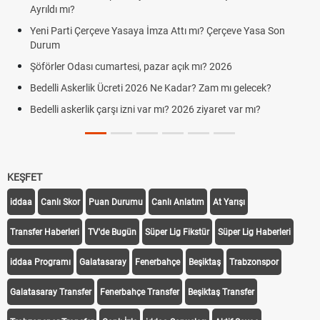
ı?
cumartesi-p
ti Çerçeve Yasaya İmza Attı mı? Çerçeve Yasa Son
Hafta Sonları
Cumartesi v
Odası cumartesi, pazar açık mı? 2026
Aras Kargo 
Cumartesi ça
skerlik Ücreti 2026 Ne Kadar? Zam mı gelecek?
Hazırlık Maç
skerlik çarşı izni var mı? 2026 ziyaret var mı?
Süper Lig K
KEŞFET
iddaa
Canlı Skor
Puan Durumu
Canlı Anlatım
At Yarışı
Transfer Haberleri
TV'de Bugün
Süper Lig Fikstür
Süper Lig Haberleri
iddaa Programı
Galatasaray
Fenerbahçe
Beşiktaş
Trabzonspor
Galatasaray Transfer
Fenerbahçe Transfer
Beşiktaş Transfer