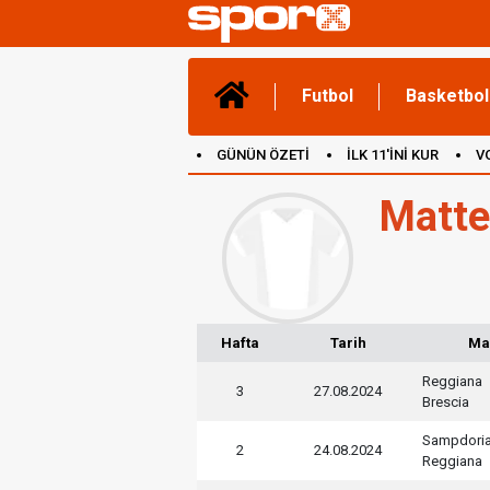
Futbol
Basketbol
GÜNÜN ÖZETİ
İLK 11'İNİ KUR
V
(YENİ) OYUNLAR
CANLI ANLATIM
Matte
Hafta
Tarih
Ma
Reggiana
3
27.08.2024
Brescia
Sampdori
2
24.08.2024
Reggiana