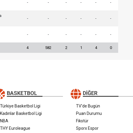
-
-
-
-
-
-
a
-
-
-
-
-
-
-
-
-
-
-
-
4
582
2
1
4
0
BASKETBOL
DIĞER
Türkiye Basketbol Ligi
TV'de Bugün
Kadınlar Basketbol Ligi
Puan Durumu
NBA
Fikstür
THY Euroleague
Sporx Espor