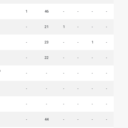
1
46
-
-
-
-
-
21
1
-
-
-
-
23
-
-
1
-
-
22
-
-
-
-
a
-
-
-
-
-
-
-
-
-
-
-
-
-
-
-
-
-
-
-
44
-
-
-
-