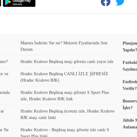
Mazota İndirim Var mı? Motorin Fiyatlarında Son
Plonjon
Durum
Yapılır
anır?
Hradec Kralove Beşiktaş maçı şifresiz canlı yayın izle
Futbold
Sayılma
or ve
Hradec Kralove Beşiktaş CANLI İZLE ŞİFRESİZ
(Hradec Kralove BJK)
Endirek
Verilir?
ezonda
Hradec Kralove Beşiktaş maçı şifresiz S Sport Plus
izle, Hradec Kralove BJK link
Bonserv
İşler?
rar
Hradec Kralove Beşiktaş ücretsiz izle, Hradec Kralove
BJK maçı canlı linki
Jübile 
Anlama
ar Ne
Hradec Kralove - Beşiktaş maçı şifresiz izle canlı S
Sport Plus linki