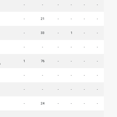
-
-
-
-
-
-
-
21
-
-
-
-
-
33
-
1
-
-
-
-
-
-
-
-
1
76
-
-
-
-
a
-
-
-
-
-
-
-
-
-
-
-
-
-
24
-
-
-
-