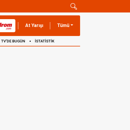
At Yarışı
Tümü
TV'DE BUGÜN
İSTATİSTİK