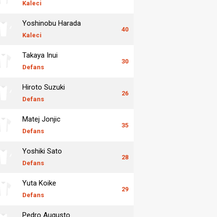
Kaleci
Yoshinobu Harada
40
Kaleci
Takaya Inui
30
Defans
Hiroto Suzuki
26
Defans
Matej Jonjic
35
Defans
Yoshiki Sato
28
Defans
Yuta Koike
29
Defans
Pedro Augusto