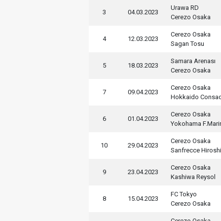
Urawa RD
3
04.03.2023
Cerezo Osaka
Cerezo Osaka
4
12.03.2023
Sagan Tosu
Samara Arenası
5
18.03.2023
Cerezo Osaka
Cerezo Osaka
7
09.04.2023
Hokkaido Consa
Cerezo Osaka
6
01.04.2023
Yokohama F.Mari
Cerezo Osaka
10
29.04.2023
Sanfrecce Hirosh
Cerezo Osaka
9
23.04.2023
Kashiwa Reysol
FC Tokyo
8
15.04.2023
Cerezo Osaka
Cerezo Osaka