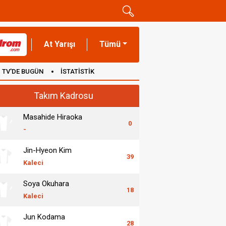
At Yarışı
Tümü
TV'DE BUGÜN
İSTATİSTİK
Takım Kadrosu
Masahide Hiraoka
0
-
Jin-Hyeon Kim
39
Kaleci
Soya Okuhara
18
Kaleci
Jun Kodama
28