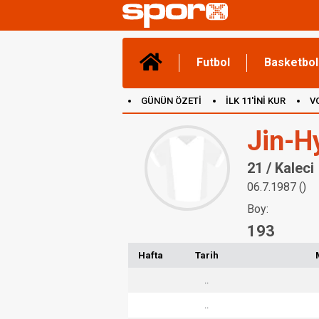
Futbol
Basketbol
GÜNÜN ÖZETİ
İLK 11'İNİ KUR
V
(YENİ) OYUNLAR
CANLI ANLATIM
Jin-H
21 / Kaleci
06.7.1987 ()
Boy:
193
Hafta
Tarih
..
..