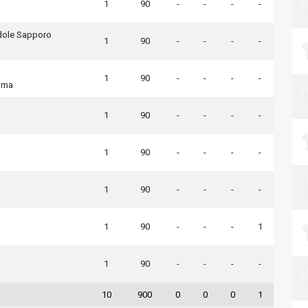
1
90
-
-
-
-
dole Sapporo
1
90
-
-
-
-
1
90
-
-
-
-
ima
1
90
-
-
-
-
1
90
-
-
-
-
1
90
-
-
-
-
1
90
-
-
-
1
1
90
-
-
-
-
10
900
0
0
0
1