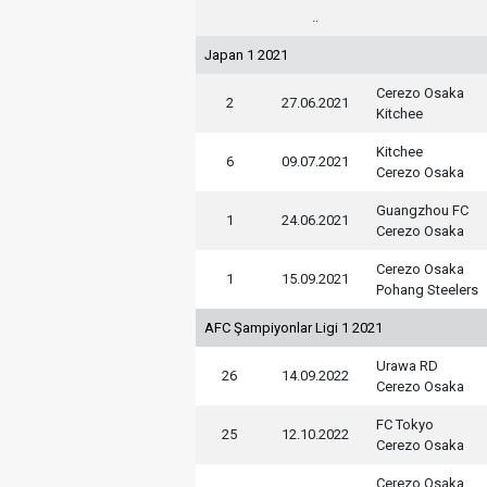
..
Japan 1 2021
Cerezo Osaka
2
27.06.2021
Kitchee
Kitchee
6
09.07.2021
Cerezo Osaka
Guangzhou FC
1
24.06.2021
Cerezo Osaka
Cerezo Osaka
1
15.09.2021
Pohang Steelers
AFC Şampiyonlar Ligi 1 2021
Urawa RD
26
14.09.2022
Cerezo Osaka
FC Tokyo
25
12.10.2022
Cerezo Osaka
Cerezo Osaka