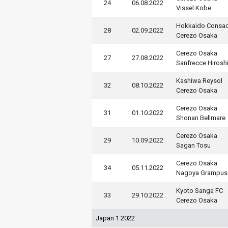
24
06.08.2022
Vissel Kobe
Hokkaido Consa
28
02.09.2022
Cerezo Osaka
Cerezo Osaka
27
27.08.2022
Sanfrecce Hirosh
Kashiwa Reysol
32
08.10.2022
Cerezo Osaka
Cerezo Osaka
31
01.10.2022
Shonan Bellmare
Cerezo Osaka
29
10.09.2022
Sagan Tosu
Cerezo Osaka
34
05.11.2022
Nagoya Grampus
Kyoto Sanga FC
33
29.10.2022
Cerezo Osaka
Japan 1 2022