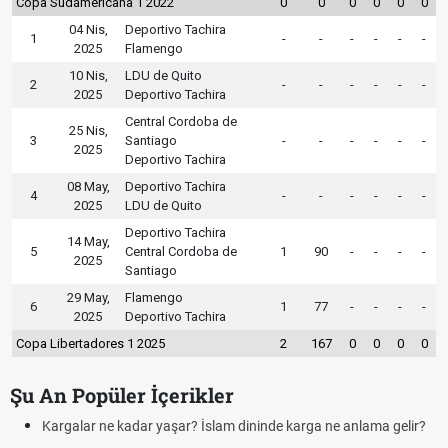
Copa Sudamericana 1 2022
0
0
0
0
0
0
04 Nis,
Deportivo Tachira
1
-
-
-
-
-
-
2025
Flamengo
10 Nis,
LDU de Quito
2
-
-
-
-
-
-
2025
Deportivo Tachira
Central Cordoba de
25 Nis,
3
Santiago
-
-
-
-
-
-
2025
Deportivo Tachira
08 May,
Deportivo Tachira
4
-
-
-
-
-
-
2025
LDU de Quito
Deportivo Tachira
14 May,
5
Central Cordoba de
1
90
-
-
-
-
2025
Santiago
29 May,
Flamengo
6
1
77
-
-
-
-
2025
Deportivo Tachira
Copa Libertadores 1 2025
2
167
0
0
0
0
Şu An Popüler İçerikler
Kargalar ne kadar yaşar? İslam dininde karga ne anlama gelir?