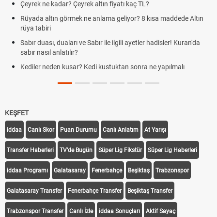
Çeyrek ne kadar? Çeyrek altın fiyatı kaç TL?
Rüyada altın görmek ne anlama geliyor? 8 kısa maddede Altın
rüya tabiri
Sabır duası, duaları ve Sabır ile ilgili ayetler hadisler! Kuran'da
sabır nasıl anlatılır?
Kediler neden kusar? Kedi kustuktan sonra ne yapılmalı
KEŞFET
iddaa
Canlı Skor
Puan Durumu
Canlı Anlatım
At Yarışı
Transfer Haberleri
TV'de Bugün
Süper Lig Fikstür
Süper Lig Haberleri
iddaa Programı
Galatasaray
Fenerbahçe
Beşiktaş
Trabzonspor
Galatasaray Transfer
Fenerbahçe Transfer
Beşiktaş Transfer
Trabzonspor Transfer
Canlı İzle
iddaa Sonuçları
Aktif Sayaç