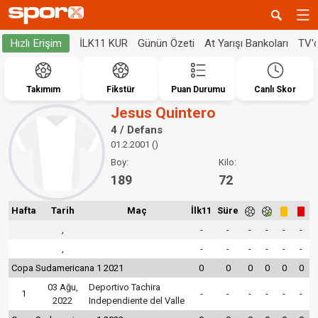
İLK11 KUR
Günün Özeti
At Yarışı Bankoları
TV'
Hızlı Erişim
Takımım
Fikstür
Puan Durumu
Canlı Skor
Jesus Quintero
4 / Defans
01.2.2001 ()
Boy:
Kilo:
189
72
Hafta
Tarih
Maç
İlk11
Süre
,
-
-
-
-
-
-
,
-
-
-
-
-
-
Copa Sudamericana 1 2021
0
0
0
0
0
0
03 Ağu,
Deportivo Tachira
1
-
-
-
-
-
-
2022
Independiente del Valle