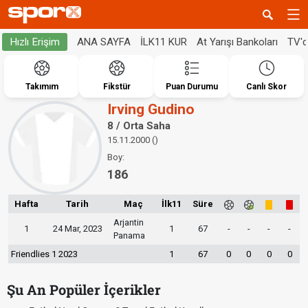
ANA SAYFA
İLK11 KUR
At Yarışı Bankoları
TV'
Hızlı Erişim
Takımım
Fikstür
Puan Durumu
Canlı Skor
Irving Gudino
8 / Orta Saha
15.11.2000 ()
Boy:
186
Hafta
Tarih
Maç
İlk11
Süre
Arjantin
1
24 Mar, 2023
1
67
-
-
-
-
Panama
Friendlies 1 2023
1
67
0
0
0
0
Şu An Popüler İçerikler