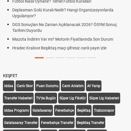
Futbol Nasıl Oynanır? Temel Futbol Kuralları
Deplasman Golü Kuralı Nedir? Hangi Organizasyonlarda
Uygulanıyor?
DGS Sonuçları Ne Zaman Açıklanacak 2026? ÖSYM Sonuç
Tarihini Duyurdu
Mazota İndirim Var mı? Motorin Fiyatlarında Son Durum
Hradec Kralove Beşiktaş maçı şifresiz canlı yayın izle
KEŞFET
iddaa
Canlı Skor
Puan Durumu
Canlı Anlatım
At Yarışı
Transfer Haberleri
TV'de Bugün
Süper Lig Fikstür
Süper Lig Haberleri
iddaa Programı
Galatasaray
Fenerbahçe
Beşiktaş
Trabzonspor
Galatasaray Transfer
Fenerbahçe Transfer
Beşiktaş Transfer