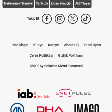
Trabzonspor Transfer
Canlı İzle
iddaa Sonuçları
Aktif Sayaç
Takip Et
Bize Ulaşın
Künye
Kariyer
About US
Yasal Uyarı
Çerez Politikası
Gizlilik Politikası
KVKK Aydınlatma Metni Kurumsal