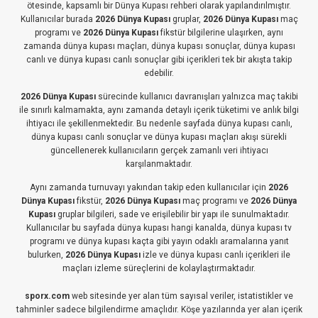
ötesinde, kapsamlı bir Dünya Kupası rehberi olarak yapılandırılmıştır.
Kullanıcılar burada
2026 Dünya Kupası
gruplar,
2026 Dünya Kupası
maç
programı ve
2026 Dünya Kupası
fikstür bilgilerine ulaşırken, aynı
zamanda dünya kupası maçları, dünya kupası sonuçlar, dünya kupası
canlı ve dünya kupası canlı sonuçlar gibi içerikleri tek bir akışta takip
edebilir.
2026 Dünya Kupası
sürecinde kullanıcı davranışları yalnızca maç takibi
ile sınırlı kalmamakta, aynı zamanda detaylı içerik tüketimi ve anlık bilgi
ihtiyacı ile şekillenmektedir. Bu nedenle sayfada dünya kupası canlı,
dünya kupası canlı sonuçlar ve dünya kupası maçları akışı sürekli
güncellenerek kullanıcıların gerçek zamanlı veri ihtiyacı
karşılanmaktadır.
Aynı zamanda turnuvayı yakından takip eden kullanıcılar için
2026
Dünya Kupası
fikstür,
2026 Dünya Kupası
maç programı ve
2026 Dünya
Kupası
gruplar bilgileri, sade ve erişilebilir bir yapı ile sunulmaktadır.
Kullanıcılar bu sayfada dünya kupası hangi kanalda, dünya kupası tv
programı ve dünya kupası kaçta gibi yayın odaklı aramalarına yanıt
bulurken,
2026 Dünya Kupası
izle ve dünya kupası canlı içerikleri ile
maçları izleme süreçlerini de kolaylaştırmaktadır.
sporx.com
web sitesinde yer alan tüm sayısal veriler, istatistikler ve
tahminler sadece bilgilendirme amaçlıdır. Köşe yazılarında yer alan içerik