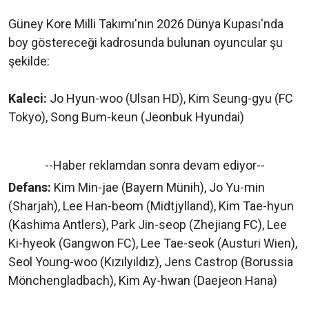
Güney Kore Milli Takımı'nın 2026 Dünya Kupası'nda
boy göstereceği kadrosunda bulunan oyuncular şu
şekilde:
Kaleci:
Jo Hyun-woo (Ulsan HD), Kim Seung-gyu (FC
Tokyo), Song Bum-keun (Jeonbuk Hyundai)
--Haber reklamdan sonra devam ediyor--
Defans:
Kim Min-jae (Bayern Münih), Jo Yu-min
(Sharjah), Lee Han-beom (Midtjylland), Kim Tae-hyun
(Kashima Antlers), Park Jin-seop (Zhejiang FC), Lee
Ki-hyeok (Gangwon FC), Lee Tae-seok (Austuri Wien),
Seol Young-woo (Kızılyıldız), Jens Castrop (Borussia
Mönchengladbach), Kim Ay-hwan (Daejeon Hana)