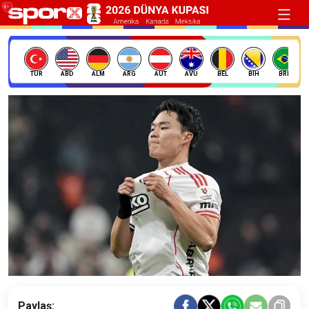
TÜR
ABD
ALM
ARG
AUT
AVU
BEL
BIH
BRE
Paylaş: