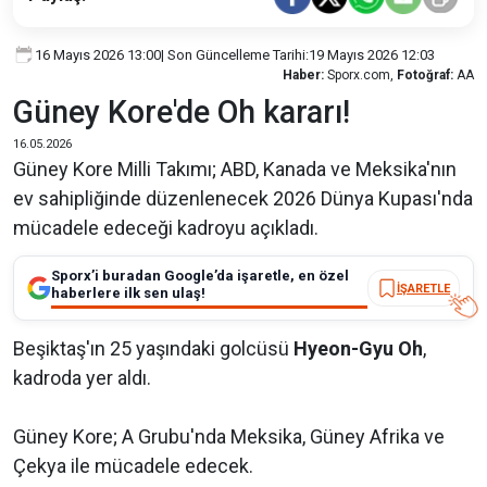
16 Mayıs 2026 13:00
| Son Güncelleme Tarihi:
19 Mayıs 2026 12:03
Haber:
Sporx.com,
Fotoğraf:
AA
Güney Kore'de Oh kararı!
16.05.2026
Güney Kore Milli Takımı; ABD, Kanada ve Meksika'nın
ev sahipliğinde düzenlenecek 2026 Dünya Kupası'nda
mücadele edeceği kadroyu açıkladı.
Sporx’i buradan Google’da işaretle, en özel
İŞARETLE
haberlere ilk sen ulaş!
Beşiktaş'ın 25 yaşındaki golcüsü
Hyeon-Gyu Oh
,
kadroda yer aldı.
Güney Kore; A Grubu'nda Meksika, Güney Afrika ve
Çekya ile mücadele edecek.