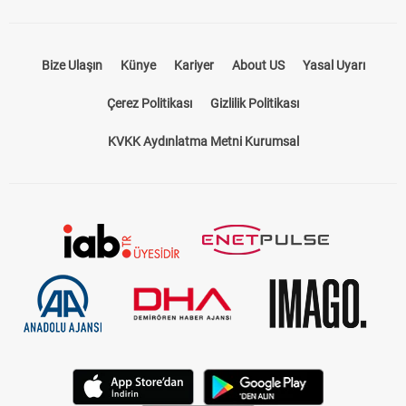
Bize Ulaşın
Künye
Kariyer
About US
Yasal Uyarı
Çerez Politikası
Gizlilik Politikası
KVKK Aydınlatma Metni Kurumsal