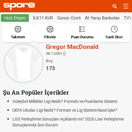
İLK11 KUR
Günün Özeti
At Yarışı Bankoları
TV'
Hızlı Erişim
Takımım
Fikstür
Puan Durumu
Canlı Skor
Gregor MacDonald
06.1.2001 ()
Boy:
173
Şu An Popüler İçerikler
Voleybol Milletler Ligi Nedir? Formatı ve Puanlama Sistemi
UEFA Uluslar Ligi Nedir? Formatı ve Lig Sistemi Nasıl İşler?
LGS Yerleştirme Sonuçları Açıklandı mı? 2026 Lise Yerleştirme
Sonuçlarında Son Durum