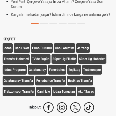
Yeni Parti Çerçeve Yasaya İmza Attı mı? Çerçeve Yasa Son
Durum
Kargalar ne kadar yaşar? İslam dininde karga ne anlama gelir?
KEŞFET
iddaa
Canlı Skor
Puan Durumu
Canlı Anlatım
At Yarışı
Transfer Haberleri
TV'de Bugün
Süper Lig Fikstür
Süper Lig Haberleri
iddaa Programı
Galatasaray
Fenerbahçe
Beşiktaş
Trabzonspor
Galatasaray Transfer
Fenerbahçe Transfer
Beşiktaş Transfer
Trabzonspor Transfer
Canlı İzle
iddaa Sonuçları
Aktif Sayaç
Takip Et