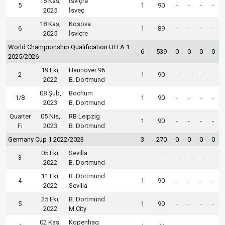
15 Kas,
İsviçre
5
1
90
-
-
-
-
2025
İsveç
18 Kas,
Kosova
6
1
89
-
-
-
-
2025
İsviçre
World Championship Qualification UEFA 1
6
539
0
0
0
0
2025/2026
19 Eki,
Hannover 96
2
1
90
-
-
-
-
2022
B. Dortmund
08 Şub,
Bochum
1/8
1
90
-
-
-
-
2023
B. Dortmund
Quarter
05 Nis,
RB Leipzig
1
90
-
-
-
-
Fi
2023
B. Dortmund
Germany Cup 1 2022/2023
3
270
0
0
0
0
05 Eki,
Sevilla
3
-
-
-
-
-
-
2022
B. Dortmund
11 Eki,
B. Dortmund
4
1
90
-
-
-
-
2022
Sevilla
25 Eki,
B. Dortmund
5
1
90
-
-
-
-
2022
M.City
02 Kas,
Kopenhag