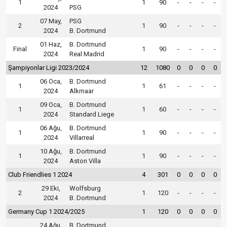
1
1
90
-
-
-
-
2024
PSG
07 May,
PSG
2
1
90
-
-
-
-
2024
B. Dortmund
01 Haz,
B. Dortmund
Final
1
90
-
-
-
-
2024
Real Madrid
Şampiyonlar Ligi 2023/2024
12
1080
0
0
0
0
06 Oca,
B. Dortmund
1
1
61
-
-
-
-
2024
Alkmaar
09 Oca,
B. Dortmund
1
1
60
-
-
-
-
2024
Standard Liege
06 Ağu,
B. Dortmund
1
1
90
-
-
-
-
2024
Villarreal
10 Ağu,
B. Dortmund
1
1
90
-
-
-
-
2024
Aston Villa
Club Friendlies 1 2024
4
301
0
0
0
0
29 Eki,
Wolfsburg
2
1
120
-
-
-
-
2024
B. Dortmund
Germany Cup 1 2024/2025
1
120
0
0
0
0
24 Ağu,
B. Dortmund