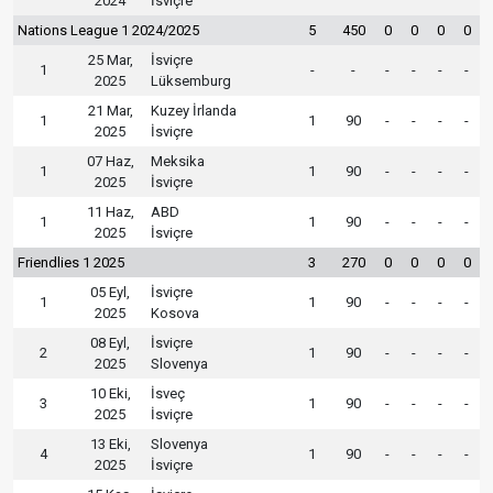
2024
İsviçre
Nations League 1 2024/2025
5
450
0
0
0
0
25 Mar,
İsviçre
1
-
-
-
-
-
-
2025
Lüksemburg
21 Mar,
Kuzey İrlanda
1
1
90
-
-
-
-
2025
İsviçre
07 Haz,
Meksika
1
1
90
-
-
-
-
2025
İsviçre
11 Haz,
ABD
1
1
90
-
-
-
-
2025
İsviçre
Friendlies 1 2025
3
270
0
0
0
0
05 Eyl,
İsviçre
1
1
90
-
-
-
-
2025
Kosova
08 Eyl,
İsviçre
2
1
90
-
-
-
-
2025
Slovenya
10 Eki,
İsveç
3
1
90
-
-
-
-
2025
İsviçre
13 Eki,
Slovenya
4
1
90
-
-
-
-
2025
İsviçre