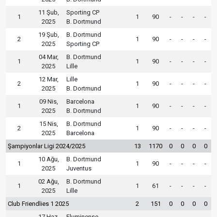
11 Şub,
Sporting CP
1
1
90
-
-
-
-
2025
B. Dortmund
19 Şub,
B. Dortmund
2
1
90
-
-
-
-
2025
Sporting CP
04 Mar,
B. Dortmund
1
1
90
-
-
-
-
2025
Lille
12 Mar,
Lille
2
1
90
-
-
-
-
2025
B. Dortmund
09 Nis,
Barcelona
1
1
90
-
-
-
-
2025
B. Dortmund
15 Nis,
B. Dortmund
2
1
90
-
-
-
-
2025
Barcelona
Şampiyonlar Ligi 2024/2025
13
1170
0
0
0
0
10 Ağu,
B. Dortmund
1
1
90
-
-
-
-
2025
Juventus
02 Ağu,
B. Dortmund
1
1
61
-
-
-
-
2025
Lille
Club Friendlies 1 2025
2
151
0
0
0
0
17 Haz,
Fluminense