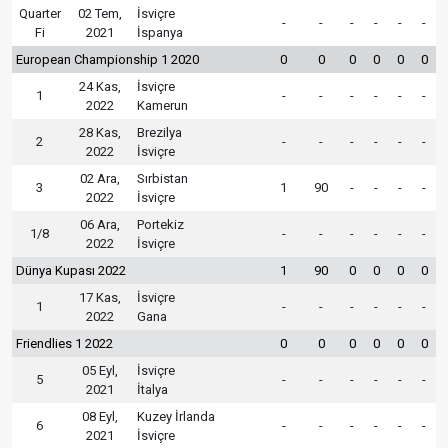
Quarter
02 Tem,
İsviçre
-
-
-
-
-
-
Fi
2021
İspanya
European Championship 1 2020
0
0
0
0
0
0
24 Kas,
İsviçre
1
-
-
-
-
-
-
2022
Kamerun
28 Kas,
Brezilya
2
-
-
-
-
-
-
2022
İsviçre
02 Ara,
Sırbistan
3
1
90
-
-
-
-
2022
İsviçre
06 Ara,
Portekiz
1/8
-
-
-
-
-
-
2022
İsviçre
Dünya Kupası 2022
1
90
0
0
0
0
17 Kas,
İsviçre
1
-
-
-
-
-
-
2022
Gana
Friendlies 1 2022
0
0
0
0
0
0
05 Eyl,
İsviçre
5
-
-
-
-
-
-
2021
İtalya
08 Eyl,
Kuzey İrlanda
6
-
-
-
-
-
-
2021
İsviçre