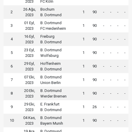
2023
FC Köln
26 Ağu,
Bochum
2
1
90
-
-
-
-
2023
B. Dortmund
01 Eyl,
B. Dortmund
3
1
90
-
-
-
-
2023
FC Heidenheim
16 Eyl,
Freiburg
4
1
90
-
-
-
-
2023
B. Dortmund
23 Eyl,
B. Dortmund
5
1
90
-
-
-
-
2023
Wolfsburg
29 Eyl,
Hoffenheim
6
1
90
-
-
-
-
2023
B. Dortmund
07 Eki,
B. Dortmund
7
1
90
-
-
-
-
2023
Union Berlin
20 Eki,
B. Dortmund
8
1
90
-
-
-
-
2023
Werder Bremen
29 Eki,
E. Frankfurt
9
1
26
-
-
-
-
2023
B. Dortmund
04 Kas,
B. Dortmund
10
1
90
-
-
-
-
2023
Bayern Munih
19 Ara,
B. Dortmund