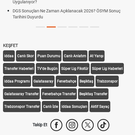
Uygulanıyor?
DGS Sonuçları Ne Zaman Açıklanacak 2026? ÖSYM Sonuç
Tarihini Duyurdu
KEŞFET
iddaa
Canlı Skor
Puan Durumu
Canlı Anlatım
At Yarışı
Transfer Haberleri
TV'de Bugün
Süper Lig Fikstür
Süper Lig Haberleri
iddaa Programı
Galatasaray
Fenerbahçe
Beşiktaş
Trabzonspor
Galatasaray Transfer
Fenerbahçe Transfer
Beşiktaş Transfer
Trabzonspor Transfer
Canlı İzle
iddaa Sonuçları
Aktif Sayaç
Takip Et