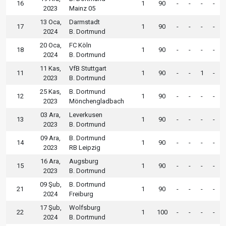
16
1
90
-
-
-
-
2023
Mainz 05
13 Oca,
Darmstadt
17
1
90
-
-
-
-
2024
B. Dortmund
20 Oca,
FC Köln
18
1
90
-
-
-
-
2024
B. Dortmund
11 Kas,
VfB Stuttgart
11
1
90
-
-
1
-
2023
B. Dortmund
25 Kas,
B. Dortmund
12
1
90
-
-
-
-
2023
Mönchengladbach
03 Ara,
Leverkusen
13
1
90
-
-
-
-
2023
B. Dortmund
09 Ara,
B. Dortmund
14
1
90
-
-
-
-
2023
RB Leipzig
16 Ara,
Augsburg
15
1
90
-
-
-
-
2023
B. Dortmund
09 Şub,
B. Dortmund
21
1
90
-
-
-
-
2024
Freiburg
17 Şub,
Wolfsburg
22
1
100
-
-
-
-
2024
B. Dortmund