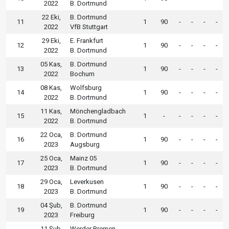
2022
B. Dortmund
22 Eki,
B. Dortmund
11
1
90
-
-
-
-
2022
VfB Stuttgart
29 Eki,
E. Frankfurt
12
1
90
-
-
-
-
2022
B. Dortmund
05 Kas,
B. Dortmund
13
1
90
-
-
-
-
2022
Bochum
08 Kas,
Wolfsburg
14
1
90
-
-
-
-
2022
B. Dortmund
11 Kas,
Mönchengladbach
15
1
-
-
-
-
-
2022
B. Dortmund
22 Oca,
B. Dortmund
16
1
90
-
-
-
-
2023
Augsburg
25 Oca,
Mainz 05
17
1
90
-
-
-
-
2023
B. Dortmund
29 Oca,
Leverkusen
18
1
90
-
-
-
-
2023
B. Dortmund
04 Şub,
B. Dortmund
19
1
90
-
-
-
-
2023
Freiburg
11 Şub,
Werder Bremen