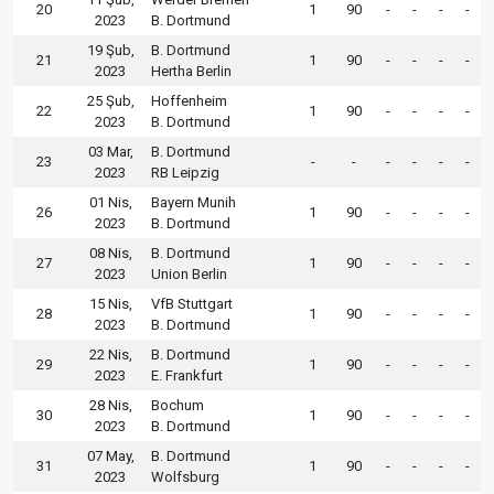
20
1
90
-
-
-
-
2023
B. Dortmund
19 Şub,
B. Dortmund
21
1
90
-
-
-
-
2023
Hertha Berlin
25 Şub,
Hoffenheim
22
1
90
-
-
-
-
2023
B. Dortmund
03 Mar,
B. Dortmund
23
-
-
-
-
-
-
2023
RB Leipzig
01 Nis,
Bayern Munih
26
1
90
-
-
-
-
2023
B. Dortmund
08 Nis,
B. Dortmund
27
1
90
-
-
-
-
2023
Union Berlin
15 Nis,
VfB Stuttgart
28
1
90
-
-
-
-
2023
B. Dortmund
22 Nis,
B. Dortmund
29
1
90
-
-
-
-
2023
E. Frankfurt
28 Nis,
Bochum
30
1
90
-
-
-
-
2023
B. Dortmund
07 May,
B. Dortmund
31
1
90
-
-
-
-
2023
Wolfsburg