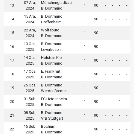
07 Ara,
Mönchengladbach
13
1
90
-
-
-
-
2024
B. Dortmund
15 Ara,
B. Dortmund
14
1
90
-
-
-
-
2024
Hoffenheim
22 Ara,
Wolfsburg
15
1
90
-
-
-
-
2024
B. Dortmund
10 Oca,
B. Dortmund
16
1
90
-
-
-
-
2025
Leverkusen
14 Oca,
Holstein Kiel
17
1
90
-
-
-
-
2025
B. Dortmund
17 Oca,
E. Frankfurt
18
1
90
-
-
-
-
2025
B. Dortmund
25 Oca,
B. Dortmund
19
1
90
-
-
-
-
2025
Werder Bremen
01 Şub,
FC Heidenheim
20
1
90
-
-
1
-
2025
B. Dortmund
08 Şub,
B. Dortmund
21
1
90
-
-
-
-
2025
VfB Stuttgart
15 Şub,
Bochum
22
1
90
-
-
-
-
2025
B. Dortmund