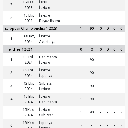
15 Kas,
İsrail
7
-
-
-
-
-
-
2023
İsviçre
15 Eki,
İsviçre
8
-
-
-
-
-
-
2023
Beyaz Rusya
European Championship 1 2023
1
90
0
0
0
0
08 Haz,
İsviçre
1
-
-
-
-
-
-
2024
Avusturya
Friendlies 1 2024
0
0
0
0
0
0
05 Eyl,
Danimarka
1
1
90
-
-
-
-
2024
İsviçre
08 Eyl,
İsviçre
2
1
90
-
-
-
-
2024
İspanya
12 Eki,
Sırbistan
3
1
90
-
-
-
-
2024
İsviçre
15 Eki,
İsviçre
4
1
90
-
-
-
-
2024
Danimarka
15 Kas,
İsviçre
5
1
90
-
-
-
-
2024
Sırbistan
18 Kas,
İspanya
6
-
-
-
-
-
-