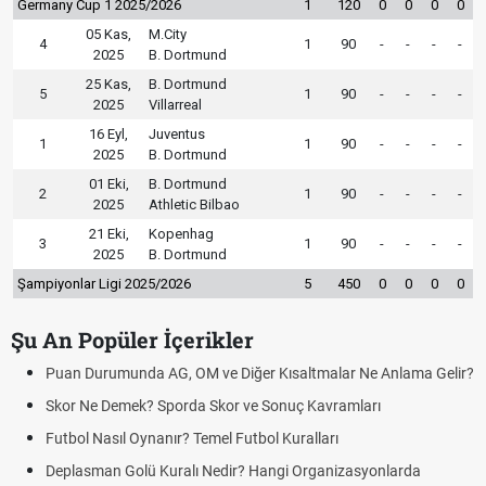
Germany Cup 1 2025/2026
1
120
0
0
0
0
05 Kas,
M.City
4
1
90
-
-
-
-
2025
B. Dortmund
25 Kas,
B. Dortmund
5
1
90
-
-
-
-
2025
Villarreal
16 Eyl,
Juventus
1
1
90
-
-
-
-
2025
B. Dortmund
01 Eki,
B. Dortmund
2
1
90
-
-
-
-
2025
Athletic Bilbao
21 Eki,
Kopenhag
3
1
90
-
-
-
-
2025
B. Dortmund
Şampiyonlar Ligi 2025/2026
5
450
0
0
0
0
Şu An Popüler İçerikler
Puan Durumunda AG, OM ve Diğer Kısaltmalar Ne Anlama Gelir?
Skor Ne Demek? Sporda Skor ve Sonuç Kavramları
Futbol Nasıl Oynanır? Temel Futbol Kuralları
Deplasman Golü Kuralı Nedir? Hangi Organizasyonlarda