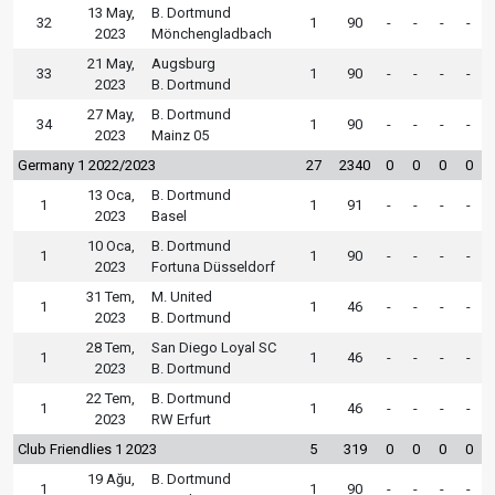
13 May,
B. Dortmund
32
1
90
-
-
-
-
2023
Mönchengladbach
21 May,
Augsburg
33
1
90
-
-
-
-
2023
B. Dortmund
27 May,
B. Dortmund
34
1
90
-
-
-
-
2023
Mainz 05
Germany 1 2022/2023
27
2340
0
0
0
0
13 Oca,
B. Dortmund
1
1
91
-
-
-
-
2023
Basel
10 Oca,
B. Dortmund
1
1
90
-
-
-
-
2023
Fortuna Düsseldorf
31 Tem,
M. United
1
1
46
-
-
-
-
2023
B. Dortmund
28 Tem,
San Diego Loyal SC
1
1
46
-
-
-
-
2023
B. Dortmund
22 Tem,
B. Dortmund
1
1
46
-
-
-
-
2023
RW Erfurt
Club Friendlies 1 2023
5
319
0
0
0
0
19 Ağu,
B. Dortmund
1
1
90
-
-
-
-