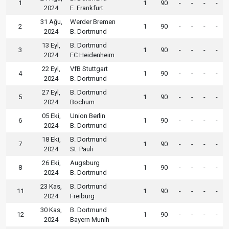
1
1
90
-
-
-
-
2024
E. Frankfurt
31 Ağu,
Werder Bremen
2
1
90
-
-
-
-
2024
B. Dortmund
13 Eyl,
B. Dortmund
3
1
90
-
-
-
-
2024
FC Heidenheim
22 Eyl,
VfB Stuttgart
4
1
90
-
-
-
-
2024
B. Dortmund
27 Eyl,
B. Dortmund
5
1
90
-
-
-
-
2024
Bochum
05 Eki,
Union Berlin
6
1
90
-
-
-
-
2024
B. Dortmund
18 Eki,
B. Dortmund
7
1
90
-
-
-
-
2024
St. Pauli
26 Eki,
Augsburg
8
1
90
-
-
-
-
2024
B. Dortmund
23 Kas,
B. Dortmund
11
1
90
-
-
-
-
2024
Freiburg
30 Kas,
B. Dortmund
12
1
90
-
-
-
-
2024
Bayern Munih