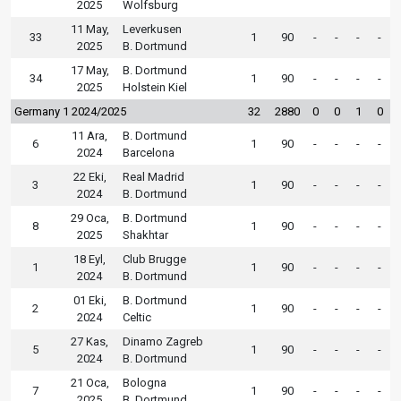
2025
Wolfsburg
11 May,
Leverkusen
33
1
90
-
-
-
-
2025
B. Dortmund
17 May,
B. Dortmund
34
1
90
-
-
-
-
2025
Holstein Kiel
Germany 1 2024/2025
32
2880
0
0
1
0
11 Ara,
B. Dortmund
6
1
90
-
-
-
-
2024
Barcelona
22 Eki,
Real Madrid
3
1
90
-
-
-
-
2024
B. Dortmund
29 Oca,
B. Dortmund
8
1
90
-
-
-
-
2025
Shakhtar
18 Eyl,
Club Brugge
1
1
90
-
-
-
-
2024
B. Dortmund
01 Eki,
B. Dortmund
2
1
90
-
-
-
-
2024
Celtic
27 Kas,
Dinamo Zagreb
5
1
90
-
-
-
-
2024
B. Dortmund
21 Oca,
Bologna
7
1
90
-
-
-
-
2025
B. Dortmund