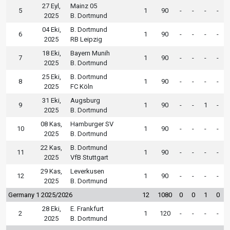
27 Eyl,
Mainz 05
5
1
90
-
-
-
-
2025
B. Dortmund
04 Eki,
B. Dortmund
6
1
90
-
-
-
-
2025
RB Leipzig
18 Eki,
Bayern Munih
7
1
90
-
-
-
-
2025
B. Dortmund
25 Eki,
B. Dortmund
8
1
90
-
-
-
-
2025
FC Köln
31 Eki,
Augsburg
9
1
90
-
-
1
-
2025
B. Dortmund
08 Kas,
Hamburger SV
10
1
90
-
-
-
-
2025
B. Dortmund
22 Kas,
B. Dortmund
11
1
90
-
-
-
-
2025
VfB Stuttgart
29 Kas,
Leverkusen
12
1
90
-
-
-
-
2025
B. Dortmund
Germany 1 2025/2026
12
1080
0
0
1
0
28 Eki,
E. Frankfurt
2
1
120
-
-
-
-
2025
B. Dortmund