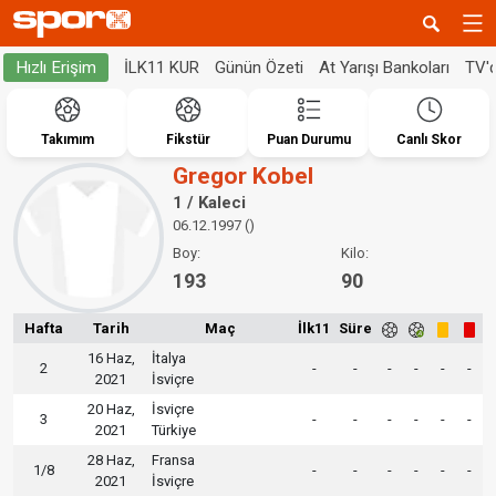
İLK11 KUR
Günün Özeti
At Yarışı Bankoları
TV'
Hızlı Erişim
Takımım
Fikstür
Puan Durumu
Canlı Skor
Gregor Kobel
1 / Kaleci
06.12.1997 ()
Boy:
Kilo:
193
90
Hafta
Tarih
Maç
İlk11
Süre
16 Haz,
İtalya
2
-
-
-
-
-
-
2021
İsviçre
20 Haz,
İsviçre
3
-
-
-
-
-
-
2021
Türkiye
28 Haz,
Fransa
1/8
-
-
-
-
-
-
2021
İsviçre