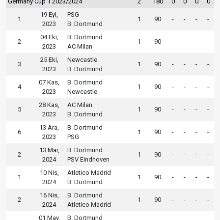
Germany Cup 1 2023/2024
2
180
0
0
0
0
19 Eyl,
PSG
1
1
90
-
-
-
-
2023
B. Dortmund
04 Eki,
B. Dortmund
2
1
90
-
-
-
-
2023
AC Milan
25 Eki,
Newcastle
3
1
90
-
-
-
-
2023
B. Dortmund
07 Kas,
B. Dortmund
4
1
90
-
-
-
-
2023
Newcastle
28 Kas,
AC Milan
5
1
90
-
-
-
-
2023
B. Dortmund
13 Ara,
B. Dortmund
6
1
90
-
-
-
-
2023
PSG
13 Mar,
B. Dortmund
2
1
90
-
-
-
-
2024
PSV Eindhoven
10 Nis,
Atletico Madrid
1
1
90
-
-
-
-
2024
B. Dortmund
16 Nis,
B. Dortmund
2
1
90
-
-
-
-
2024
Atletico Madrid
01 May,
B. Dortmund