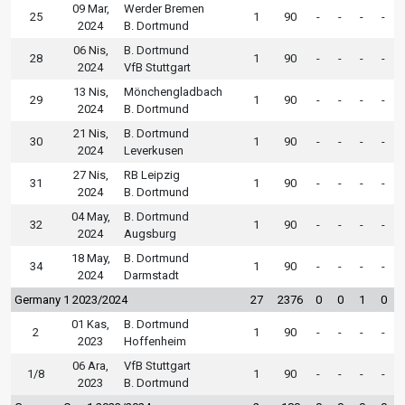
09 Mar,
Werder Bremen
25
1
90
-
-
-
-
2024
B. Dortmund
06 Nis,
B. Dortmund
28
1
90
-
-
-
-
2024
VfB Stuttgart
13 Nis,
Mönchengladbach
29
1
90
-
-
-
-
2024
B. Dortmund
21 Nis,
B. Dortmund
30
1
90
-
-
-
-
2024
Leverkusen
27 Nis,
RB Leipzig
31
1
90
-
-
-
-
2024
B. Dortmund
04 May,
B. Dortmund
32
1
90
-
-
-
-
2024
Augsburg
18 May,
B. Dortmund
34
1
90
-
-
-
-
2024
Darmstadt
Germany 1 2023/2024
27
2376
0
0
1
0
01 Kas,
B. Dortmund
2
1
90
-
-
-
-
2023
Hoffenheim
06 Ara,
VfB Stuttgart
1/8
1
90
-
-
-
-
2023
B. Dortmund