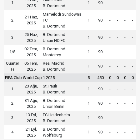
1
1
90
-
-
-
-
2025
B. Dortmund
Mamelodi Sundowns
21 Haz,
2
FC
1
90
-
-
-
-
2025
B. Dortmund
25 Haz,
B. Dortmund
3
1
90
-
-
-
-
2025
Ulsan HD FC
02 Tem,
B. Dortmund
1/8
1
90
-
-
-
-
2025
Monterrey
Quarter
05 Tem,
Real Madrid
1
90
-
-
-
-
Fi
2025
B. Dortmund
FIFA Club World Cup 1 2025
5
450
0
0
0
0
23 Ağu,
St. Pauli
1
1
90
-
-
-
-
2025
B. Dortmund
31 Ağu,
B. Dortmund
2
1
90
-
-
-
-
2025
Union Berlin
13 Eyl,
FC Heidenheim
3
1
90
-
-
-
-
2025
B. Dortmund
21 Eyl,
B. Dortmund
4
1
90
-
-
-
-
2025
Wolfsburg