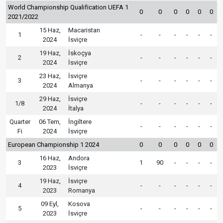
World Championship Qualification UEFA 1
0
0
0
0
0
0
2021/2022
15 Haz,
Macaristan
1
-
-
-
-
-
-
2024
İsviçre
19 Haz,
İskoçya
2
-
-
-
-
-
-
2024
İsviçre
23 Haz,
İsviçre
3
-
-
-
-
-
-
2024
Almanya
29 Haz,
İsviçre
1/8
-
-
-
-
-
-
2024
İtalya
Quarter
06 Tem,
İngiltere
-
-
-
-
-
-
Fi
2024
İsviçre
European Championship 1 2024
0
0
0
0
0
0
16 Haz,
Andora
3
1
90
-
-
-
-
2023
İsviçre
19 Haz,
İsviçre
4
-
-
-
-
-
-
2023
Romanya
09 Eyl,
Kosova
5
-
-
-
-
-
-
2023
İsviçre