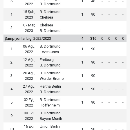
6
1
46
-
-
-
-
2022
B. Dortmund
15 Şub,
B. Dortmund
1
1
90
-
-
-
-
2023
Chelsea
07 Mar,
Chelsea
2
-
-
-
-
-
-
2023
B. Dortmund
Şampiyonlar Ligi 2022/2023
4
316
0
0
0
0
06 Ağu,
B. Dortmund
1
1
90
-
-
-
-
2022
Leverkusen
12 Ağu,
Freiburg
2
1
90
-
-
-
-
2022
B. Dortmund
20 Ağu,
B. Dortmund
3
1
90
-
-
-
-
2022
Werder Bremen
27 Ağu,
Hertha Berlin
4
1
90
-
-
-
-
2022
B. Dortmund
02 Eyl,
B. Dortmund
5
1
90
-
-
-
-
2022
Hoffenheim
08 Eki,
B. Dortmund
9
-
-
-
-
-
-
2022
Bayern Munih
16 Eki,
Union Berlin
10
1
90
-
-
-
-