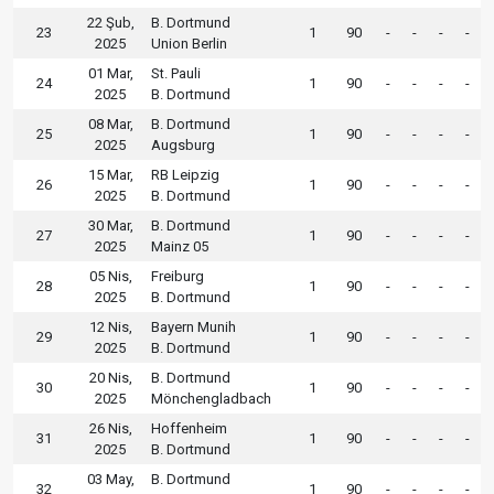
22 Şub,
B. Dortmund
23
1
90
-
-
-
-
2025
Union Berlin
01 Mar,
St. Pauli
24
1
90
-
-
-
-
2025
B. Dortmund
08 Mar,
B. Dortmund
25
1
90
-
-
-
-
2025
Augsburg
15 Mar,
RB Leipzig
26
1
90
-
-
-
-
2025
B. Dortmund
30 Mar,
B. Dortmund
27
1
90
-
-
-
-
2025
Mainz 05
05 Nis,
Freiburg
28
1
90
-
-
-
-
2025
B. Dortmund
12 Nis,
Bayern Munih
29
1
90
-
-
-
-
2025
B. Dortmund
20 Nis,
B. Dortmund
30
1
90
-
-
-
-
2025
Mönchengladbach
26 Nis,
Hoffenheim
31
1
90
-
-
-
-
2025
B. Dortmund
03 May,
B. Dortmund
32
1
90
-
-
-
-