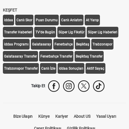
KEŞFET
iddaa
Canlı Skor
Puan Durumu
Canlı Anlatım
At Yarışı
Transfer Haberleri
TV'de Bugün
Süper Lig Fikstür
Süper Lig Haberleri
iddaa Programı
Galatasaray
Fenerbahçe
Beşiktaş
Trabzonspor
Galatasaray Transfer
Fenerbahçe Transfer
Beşiktaş Transfer
Trabzonspor Transfer
Canlı İzle
iddaa Sonuçları
Aktif Sayaç
Takip Et
Bize Ulaşın
Künye
Kariyer
About US
Yasal Uyarı
Çerez Politikası
Gizlilik Politikası