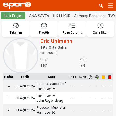
ANA SAYFA
İLK11 KUR
At Yarışı Bankoları
TV'
Hızlı Erişim
Takımım
Fikstür
Puan Durumu
Canlı Skor
Eric Uhlmann
19 / Orta Saha
05.1.2003 ()
Boy:
Kilo:
181
73
Hafta
Tarih
Maç
İlk11
Süre
Fortuna Düsseldorf
4
30 Ağu, 2024
-
-
-
-
-
-
Hannover 96
Hannover 96
1
03 Ağu, 2024
-
-
-
-
-
-
Jahn Regensburg
Preussen Muenster
2
11 Ağu, 2024
-
-
-
-
-
-
Hannover 96