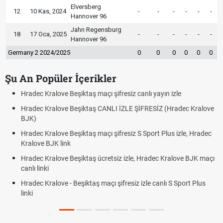
Elversberg
12
10 Kas, 2024
-
-
-
-
-
-
Hannover 96
Jahn Regensburg
18
17 Oca, 2025
-
-
-
-
-
-
Hannover 96
Germany 2 2024/2025
0
0
0
0
0
0
Şu An Popüler İçerikler
Hradec Kralove Beşiktaş maçı şifresiz canlı yayın izle
Hradec Kralove Beşiktaş CANLI İZLE ŞİFRESİZ (Hradec Kralove
BJK)
Hradec Kralove Beşiktaş maçı şifresiz S Sport Plus izle, Hradec
Kralove BJK link
Hradec Kralove Beşiktaş ücretsiz izle, Hradec Kralove BJK maçı
canlı linki
Hradec Kralove - Beşiktaş maçı şifresiz izle canlı S Sport Plus
linki