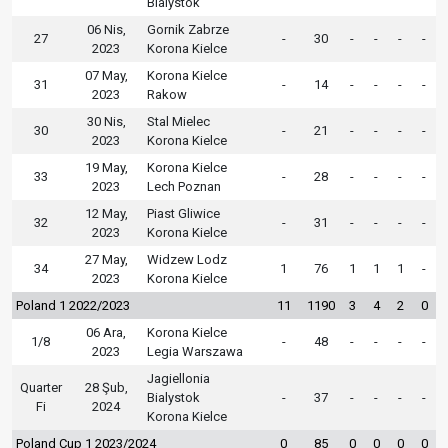
Bialystok
06 Nis,
Gornik Zabrze
27
-
30
-
-
-
-
2023
Korona Kielce
07 May,
Korona Kielce
31
-
14
-
-
-
-
2023
Rakow
30 Nis,
Stal Mielec
30
-
21
-
-
-
-
2023
Korona Kielce
19 May,
Korona Kielce
33
-
28
-
-
-
-
2023
Lech Poznan
12 May,
Piast Gliwice
32
-
31
-
-
-
-
2023
Korona Kielce
27 May,
Widzew Lodz
34
1
76
1
1
1
-
2023
Korona Kielce
Poland 1 2022/2023
11
1190
3
4
2
0
06 Ara,
Korona Kielce
1/8
-
48
-
-
-
-
2023
Legia Warszawa
Jagiellonia
Quarter
28 Şub,
Bialystok
-
37
-
-
-
-
Fi
2024
Korona Kielce
Poland Cup 1 2023/2024
0
85
0
0
0
0