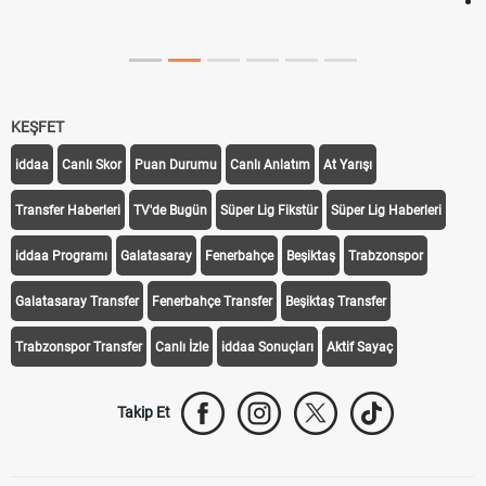
Trabzonspor Avrupa Maçı Ne Zaman? UEFA Avrupa Ligi Pl
Off Tarihi Belli Oldu
KEŞFET
iddaa
Canlı Skor
Puan Durumu
Canlı Anlatım
At Yarışı
Transfer Haberleri
TV'de Bugün
Süper Lig Fikstür
Süper Lig Haberleri
iddaa Programı
Galatasaray
Fenerbahçe
Beşiktaş
Trabzonspor
Galatasaray Transfer
Fenerbahçe Transfer
Beşiktaş Transfer
Trabzonspor Transfer
Canlı İzle
iddaa Sonuçları
Aktif Sayaç
Takip Et