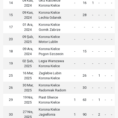
04 Kas,
GKS Katowice
14
-
16
1
-
-
-
2024
Korona Kielce
09 Kas,
Korona Kielce
15
-
28
-
-
-
-
2024
Lechia Gdansk
01 Ara,
Korona Kielce
17
-
-
-
-
-
-
2024
Gornik Zabrze
09 Şub,
Korona Kielce
20
-
-
-
-
-
-
2025
Motor Lublin
09 Ara,
Korona Kielce
18
-
15
-
-
-
-
2024
Pogon Szczecin
02 Şub,
Legia Warszawa
19
-
-
-
-
-
-
2025
Korona Kielce
16 Mar,
Zaglebie Lubin
25
-
26
-
1
-
-
2025
Korona Kielce
30 Mar,
Korona Kielce
26
-
30
-
-
-
-
2025
Radomiak Radom
19 Nis,
Piast Gliwice
29
1
63
-
1
-
-
2025
Korona Kielce
Korona Kielce
27 Nis,
30
Jagiellonia
1
90
-
2
-
-
2025