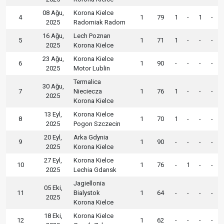
08 Ağu,
Korona Kielce
4
1
79
1
-
1
-
2025
Radomiak Radom
16 Ağu,
Lech Poznan
5
1
71
1
-
-
-
2025
Korona Kielce
23 Ağu,
Korona Kielce
6
1
90
-
-
-
-
2025
Motor Lublin
Termalica
30 Ağu,
7
Nieciecza
1
76
1
-
-
-
2025
Korona Kielce
13 Eyl,
Korona Kielce
8
1
70
1
-
-
-
2025
Pogon Szczecin
20 Eyl,
Arka Gdynia
9
1
90
-
-
-
-
2025
Korona Kielce
27 Eyl,
Korona Kielce
10
1
76
-
1
-
-
2025
Lechia Gdansk
Jagiellonia
05 Eki,
11
Bialystok
1
64
-
-
-
-
2025
Korona Kielce
18 Eki,
Korona Kielce
12
1
62
-
-
-
-