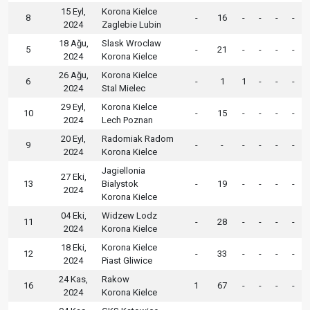
15 Eyl,
Korona Kielce
8
-
16
-
-
-
-
2024
Zaglebie Lubin
18 Ağu,
Slask Wroclaw
5
-
21
-
-
-
-
2024
Korona Kielce
26 Ağu,
Korona Kielce
6
-
1
1
-
-
-
2024
Stal Mielec
29 Eyl,
Korona Kielce
10
-
15
-
-
-
-
2024
Lech Poznan
20 Eyl,
Radomiak Radom
9
-
-
-
-
-
-
2024
Korona Kielce
Jagiellonia
27 Eki,
13
Bialystok
-
19
-
-
-
-
2024
Korona Kielce
04 Eki,
Widzew Lodz
11
-
28
-
-
-
-
2024
Korona Kielce
18 Eki,
Korona Kielce
12
-
33
-
-
-
-
2024
Piast Gliwice
24 Kas,
Rakow
16
1
67
-
-
-
-
2024
Korona Kielce