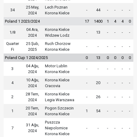
25 May,
Lech Poznan
34
-
44
-
-
-
-
2024
Korona Kielce
Poland 1 2023/2024
17
1400
1
4
4
0
04 Ara,
Korona Kielce
1/8
-
13
-
-
-
-
2024
Widzew Lodz
Quarter
25 Şub,
Ruch Chorzow
-
-
-
-
-
-
Fi
2025
Korona Kielce
Poland Cup 1 2024/2025
0
13
0
0
0
0
04 Ağu,
Motor Lublin
3
-
-
-
-
-
-
2024
Korona Kielce
10 Ağu,
Korona Kielce
4
-
20
-
-
-
-
2024
Cracovia
28 Tem,
Korona Kielce
2
-
26
-
-
-
-
2024
Legia Warszawa
20 Tem,
Pogon Szczecin
1
1
54
-
-
-
-
2024
Korona Kielce
Puszcza
31 Ağu,
7
Niepolomice
-
-
-
-
-
-
2024
Korona Kielce