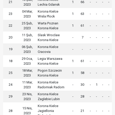
21
1
66
-
-
-
-
2023
Lechia Gdansk
04 Mar,
Korona Kielce
23
1
63
-
-
-
-
2023
Wisla Plock
25 Şub,
Warta Poznan
22
1
61
-
-
-
-
2023
Korona Kielce
11 Şub,
Slask Wroclaw
20
-
7
-
-
-
-
2023
Korona Kielce
06 Şub,
Korona Kielce
19
-
-
-
-
-
-
2023
Cracovia
29 Oca,
Legia Warszawa
18
1
61
-
-
-
-
2023
Korona Kielce
18 Mar,
Pogon Szczecin
25
1
58
-
-
-
-
2023
Korona Kielce
11 Mar,
Korona Kielce
24
-
30
-
1
-
-
2023
Radomiak Radom
23 Nis,
Korona Kielce
29
-
28
-
-
-
-
2023
Zaglebie Lubin
Korona Kielce
15 Nis,
28
Jagiellonia
-
21
-
-
-
-
2023