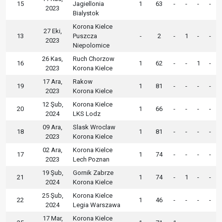
15
Jagiellonia
1
63
-
-
-
-
2023
Bialystok
Korona Kielce
27 Eki,
13
Puszcza
-
2
-
1
-
-
2023
Niepolomice
26 Kas,
Ruch Chorzow
16
1
62
-
-
1
-
2023
Korona Kielce
17 Ara,
Rakow
19
1
81
-
-
-
-
2023
Korona Kielce
12 Şub,
Korona Kielce
20
1
66
-
-
-
-
2024
LKS Lodz
09 Ara,
Slask Wroclaw
18
1
81
-
-
-
-
2023
Korona Kielce
02 Ara,
Korona Kielce
17
1
74
-
-
-
-
2023
Lech Poznan
19 Şub,
Gornik Zabrze
21
1
74
-
1
-
-
2024
Korona Kielce
25 Şub,
Korona Kielce
22
1
46
-
-
-
-
2024
Legia Warszawa
17 Mar,
Korona Kielce