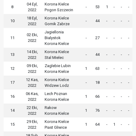
04 Eyl,
Korona Kielce
8
-
53
1
-
-
-
2022
Pogon Szczecin
18 Eyl,
Korona Kielce
10
-
44
-
-
-
-
2022
Gornik Zabrze
Jagiellonia
02 Eki,
11
Bialystok
-
27
-
-
-
-
2022
Korona Kielce
14 Eki,
Korona Kielce
13
-
44
-
-
-
-
2022
Stal Mielec
09 Eki,
Zaglebie Lubin
12
1
63
-
-
-
-
2022
Korona Kielce
12 Kas,
Korona Kielce
17
-
18
-
-
-
-
2022
Widzew Lodz
06 Kas,
Lech Poznan
16
1
66
-
-
-
-
2022
Korona Kielce
22 Eki,
Rakow
14
1
76
-
-
-
-
2022
Korona Kielce
29 Eki,
Korona Kielce
15
1
64
-
1
-
-
2022
Piast Gliwice
18 Şub,
Korona Kielce