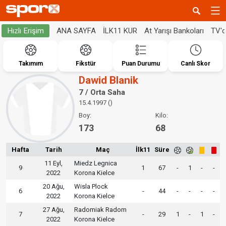
ANA SAYFA
İLK11 KUR
At Yarışı Bankoları
TV'
Hızlı Erişim
Takımım
Fikstür
Puan Durumu
Canlı Skor
Dawid Blanik
7 / Orta Saha
15.4.1997 ()
Boy:
Kilo:
173
68
Hafta
Tarih
Maç
İlk11
Süre
11 Eyl,
Miedz Legnica
9
1
67
-
1
-
-
2022
Korona Kielce
20 Ağu,
Wisla Plock
6
-
44
-
-
-
-
2022
Korona Kielce
27 Ağu,
Radomiak Radom
7
-
29
1
-
1
-
2022
Korona Kielce