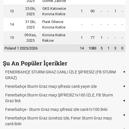
2025
Gornik Zabrze
25 Eki,
GKS Katowice
13
1
90
-
-
1
-
2025
Korona Kielce
31 Eki,
Piast Gliwice
14
-
-
-
-
-
-
2025
Korona Kielce
09 Kas,
Korona Kielce
15
1
77
1
-
-
-
2025
Rakow
Poland 1 2025/2026
14
1083
5
1
3
0
Şu An Popüler İçerikler
 STURM
Fındık Fiyatı Açıklandı mı? 2026 TMO Fındık Alım Fiyatları Be
Oldu mu?
Altın Yükselecek mi, Yükselir mi? Altın Fiyatları İçin Son
Beklentiler
Sturm
12. Yargı Paketi Resmî Gazete'de Yayımlandı mı? 2026 Son
Dakika Gelişmeleri
nki
Fenerbahçe - Sturm Graz Maçı Ne Zaman? Şampiyonlar Lig
 maçı
Rövanşı Saat Kaçta, Hangi Kanalda?