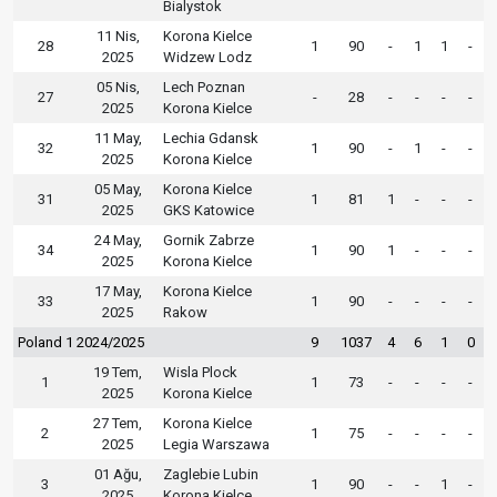
Bialystok
11 Nis,
Korona Kielce
28
1
90
-
1
1
-
2025
Widzew Lodz
05 Nis,
Lech Poznan
27
-
28
-
-
-
-
2025
Korona Kielce
11 May,
Lechia Gdansk
32
1
90
-
1
-
-
2025
Korona Kielce
05 May,
Korona Kielce
31
1
81
1
-
-
-
2025
GKS Katowice
24 May,
Gornik Zabrze
34
1
90
1
-
-
-
2025
Korona Kielce
17 May,
Korona Kielce
33
1
90
-
-
-
-
2025
Rakow
Poland 1 2024/2025
9
1037
4
6
1
0
19 Tem,
Wisla Plock
1
1
73
-
-
-
-
2025
Korona Kielce
27 Tem,
Korona Kielce
2
1
75
-
-
-
-
2025
Legia Warszawa
01 Ağu,
Zaglebie Lubin
3
1
90
-
-
1
-
2025
Korona Kielce