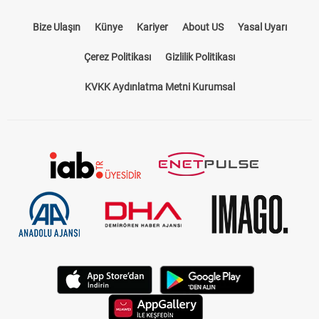
Bize Ulaşın
Künye
Kariyer
About US
Yasal Uyarı
Çerez Politikası
Gizlilik Politikası
KVKK Aydınlatma Metni Kurumsal