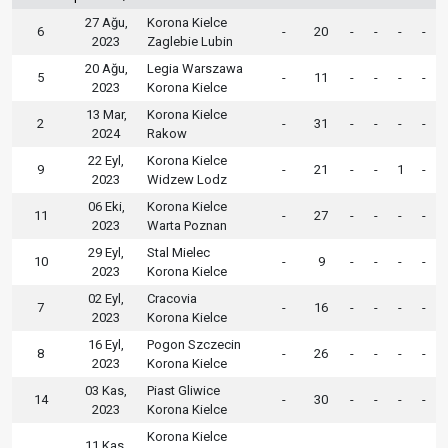
27 Ağu,
Korona Kielce
6
-
20
-
-
-
-
2023
Zaglebie Lubin
20 Ağu,
Legia Warszawa
5
-
11
-
-
-
-
2023
Korona Kielce
13 Mar,
Korona Kielce
2
-
31
-
-
-
-
2024
Rakow
22 Eyl,
Korona Kielce
9
-
21
-
-
1
-
2023
Widzew Lodz
06 Eki,
Korona Kielce
11
-
27
-
-
-
-
2023
Warta Poznan
29 Eyl,
Stal Mielec
10
-
9
-
-
-
-
2023
Korona Kielce
02 Eyl,
Cracovia
7
-
16
-
-
-
-
2023
Korona Kielce
16 Eyl,
Pogon Szczecin
8
-
26
-
-
-
-
2023
Korona Kielce
03 Kas,
Piast Gliwice
14
-
30
-
-
-
-
2023
Korona Kielce
Korona Kielce
11 Kas,