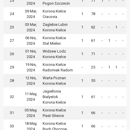
25
1
71
1
-
-
-
2024
Pogon Szczecin
09 Mar,
Korona Kielce
24
1
78
-
-
-
-
2024
Cracovia
03 Mar,
Zaglebie Lubin
23
1
62
-
-
1
-
2024
Korona Kielce
06 Nis,
Korona Kielce
27
1
61
-
1
-
-
2024
Stal Mielec
01 Nis,
Widzew Lodz
26
1
71
-
-
-
-
2024
Korona Kielce
19 Nis,
Korona Kielce
29
-
25
-
1
1
-
2024
Radomiak Radom
12 Nis,
Warta Poznan
28
1
55
-
-
-
-
2024
Korona Kielce
Jagiellonia
11 May,
32
Bialystok
1
61
-
-
-
-
2024
Korona Kielce
05 May,
Korona Kielce
31
1
66
-
-
-
-
2024
Piast Gliwice
18 May,
Korona Kielce
33
1
66
-
-
-
-
2024
Ruch Chorzow