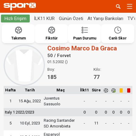
İLK11 KUR
Günün Özeti
At Yarışı Bankoları
TV'
Hızlı Erişim
Takımım
Fikstür
Puan Durumu
Canlı Skor
Cosimo Marco Da Graca
50 / Forvet
01.5.2002 ()
Boy:
Kilo:
185
77
Hafta
Tarih
Maç
İlk11
Süre
Juventus
1
15 Ağu, 2022
-
-
-
-
-
-
Sassuolo
Italy 1 2022/2023
0
0
0
0
0
0
Racing Santander
5
10 Eyl, 2023
-
11
-
-
-
-
SD Amorebieta
Espanyol