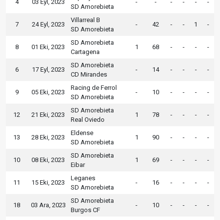
4
03 Eyl, 2023
-
-
-
-
-
-
SD Amorebieta
Villarreal B
7
24 Eyl, 2023
-
42
-
-
1
-
SD Amorebieta
SD Amorebieta
8
01 Eki, 2023
1
68
-
-
-
-
Cartagena
SD Amorebieta
6
17 Eyl, 2023
-
14
-
-
-
-
CD Mirandes
Racing de Ferrol
9
05 Eki, 2023
-
10
-
-
-
-
SD Amorebieta
SD Amorebieta
12
21 Eki, 2023
1
78
-
-
-
-
Real Oviedo
Eldense
13
28 Eki, 2023
1
90
-
-
-
-
SD Amorebieta
SD Amorebieta
10
08 Eki, 2023
1
69
-
-
-
-
Eibar
Leganes
11
15 Eki, 2023
-
16
-
-
-
-
SD Amorebieta
SD Amorebieta
18
03 Ara, 2023
-
10
-
-
-
-
Burgos CF