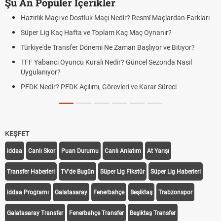
Şu An Popüler İçerikler
Hazırlık Maçı ve Dostluk Maçı Nedir? Resmî Maçlardan Farkları
Süper Lig Kaç Hafta ve Toplam Kaç Maç Oynanır?
Türkiye'de Transfer Dönemi Ne Zaman Başlıyor ve Bitiyor?
TFF Yabancı Oyuncu Kuralı Nedir? Güncel Sezonda Nasıl
Uygulanıyor?
PFDK Nedir? PFDK Açılımı, Görevleri ve Karar Süreci
KEŞFET
iddaa
Canlı Skor
Puan Durumu
Canlı Anlatım
At Yarışı
Transfer Haberleri
TV'de Bugün
Süper Lig Fikstür
Süper Lig Haberleri
iddaa Programı
Galatasaray
Fenerbahçe
Beşiktaş
Trabzonspor
Galatasaray Transfer
Fenerbahçe Transfer
Beşiktaş Transfer