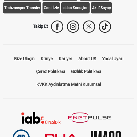
Trabzonspor Transfer
Canlı İzle
iddaa Sonuçları
Aktif Sayaç
Takip Et
Bize Ulaşın
Künye
Kariyer
About US
Yasal Uyarı
Çerez Politikası
Gizlilik Politikası
KVKK Aydınlatma Metni Kurumsal