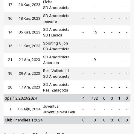
Elche
17
26 Kas, 2023
-
-
-
-
-
-
SD Amorebieta
SD Amorebieta
16
18 Kas, 2023
-
-
-
-
-
-
Tenerife
SD Amorebieta
14
05 Kas, 2023
-
15
-
-
-
-
SD Huesca
Sporting Gijon
15
11 Kas, 2023
-
-
-
-
-
-
SD Amorebieta
SD Amorebieta
21
21 Ara, 2023
-
9
-
-
-
-
Alcorcon
Real Valladolid
19
09 Ara, 2023
-
-
-
-
-
-
SD Amorebieta
SD Amorebieta
20
17 Ara, 2023
-
-
-
-
-
-
Real Zaragoza
Spain 2 2023/2024
4
432
0
0
1
0
Juventus
1
06 Ağu, 2024
-
-
-
-
-
-
Juventus Next Gen
Club Friendlies 1 2024
0
0
0
0
0
0