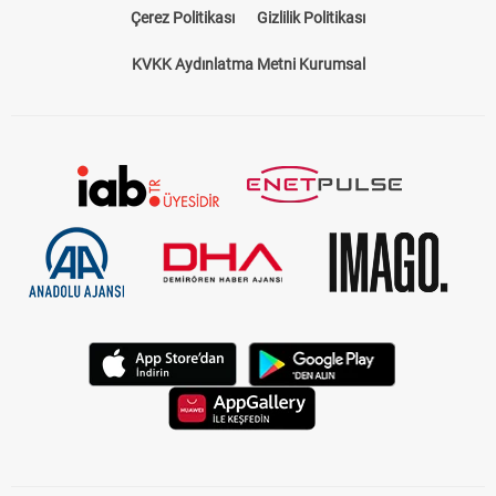
kapsamı bir rehberdir. Hangi hipodromda, hangi atların
Çerez Politikası
Gizlilik Politikası
yarışacağını, jokeylerin isimlerini, atların önceki performanslarını
ve pist koşullarını öğrenmek için ideal bir kaynaktır. Bizim
KVKK Aydınlatma Metni Kurumsal
sunduğumuz
at yarışı bülteni
, sadece standart bir program
sunmakla kalmaz, aynı zamanda yarışseverlerin kazançlarını
artıracak tahminler ve analizler içerir.
TJK Yarış Programı ile Güncel Bilgilere
Ulaşın
TJK yarış programı
, Türkiye Jokey Kulübü tarafından her gün
düzenlenir ve güncel yarış bilgilerini içerir. Hipodromlarda
düzenlenen yarışların saatleri, katılımcı atlar, pist türü ve hava
koşulları gibi kritik bilgiler bu programda yer alır. Sitemizde yer
alan
at yarışı programı
, bu bilgileri kolayca erişilebilir bir şekilde
sunar. Yarışseverlerin ihtiyacı olan her türlü detay tek bir
sayfada toplanmıştır.
Güncel Yarış Programları