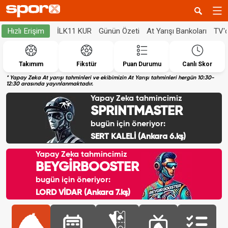
İLK11 KUR
Günün Özeti
At Yarışı Bankoları
TV'
Hızlı Erişim
Takımım
Fikstür
Puan Durumu
Canlı Skor
* Yapay Zeka At yarışı tahminleri ve ekibimizin At Yarışı tahminleri hergün 10:30-
12:30 arasında yayınlanmaktadır.
Yapay Zeka tahmincimiz
SPRINTMASTER
bugün için öneriyor:
SERT KALELİ (Ankara 6.kş)
Yapay Zeka tahmincimiz
BEYGİRBOOSTER
bugün için öneriyor:
LORD VİDAR (Ankara 7.kş)