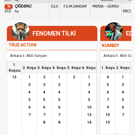
ST:9
4y
- GÜNTAY
M.D
16
ÇİĞDEMLİ
52.0
F.S.M.SANSAR
MERZA - GÜRSU
M
ST:5
4y
ERCÜM
C
FENOMEN TİLKİ
ED
TRUE ACTION
KUMBEY
Ankara II. Altılı Ganyan
Ankara II. Altılı Ga
1.
2. Koşu
3. Koşu
4. Koşu
5. Koşu
6. Koşu
1. Koşu
2. Koşu
3.
Koşuu
13
1
2
1
2
1
4
1
3
3
2
3
5
3
4
4
4
4
6
4
5
5
5
5
7
5
6
6
6
10
9
6
7
7
7
13
10
7
8
8
14
13