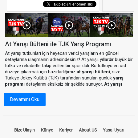
At Yarışı Bülteni ile TJK Yarış Programı
At yarışı tutkunları için heyecan verici yarışların en güncel
detaylarına ulaşmanın adresindesiniz! At yarışı, yıllardır büyük bir
tutku ve rekabetle takip edilen bir spor dalı. Bu tutkuyu en üst
düzeye çıkarmak için hazırladığımız
at yarışı bülteni
, size
Türkiye Jokey Kulübü (TJK) tarafından sunulan günlük
yarış
programı
detaylarını eksiksiz bir şekilde sunuyor.
At yarışı
programı
ile hem yarış saatlerini hem de katılımcı atların
durumlarını önceden inceleyebilir, yarışlardan en iyi sonuçları
Devamını Oku
almak için stratejinizi oluşturabilirsiniz.
At Yarışı Bülteni Nedir?
Bize Ulaşın
Künye
Kariyer
About US
Yasal Uyarı
At yarışı bülteni, yarış öncesinde tüm detayların paylaşıldığı