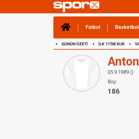
Futbol
Basketbol
GÜNÜN ÖZETİ
İLK 11'İNİ KUR
V
(YENİ) OYUNLAR
CANLI ANLATIM
Anton
05.9.1989 ()
Boy:
186