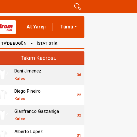
At Yarışı
Tümü
TV'DE BUGÜN
İSTATİSTİK
Takım Kadrosu
Dani Jimenez
36
Kaleci
Diego Pineiro
22
Kaleci
Gianfranco Gazzaniga
32
Kaleci
Alberto Lopez
31