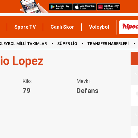
Sporx TV
Canlı Skor
Voleybol
OLEYBOL MİLLİ TAKIMLAR
SÜPER LİG
TRANSFER HABERLERİ
İNGİLTERE
io Lopez
Kilo:
Mevki:
79
Defans