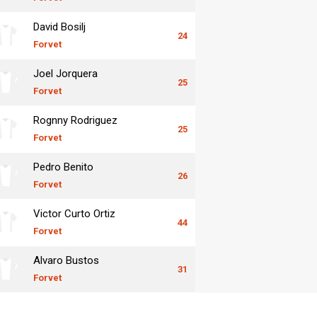
David Bosilj
24
Forvet
Joel Jorquera
25
Forvet
Rognny Rodriguez
25
Forvet
Pedro Benito
26
Forvet
Victor Curto Ortiz
44
Forvet
Alvaro Bustos
31
Forvet