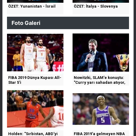
ÖZET: Yunanistan - İsrail
ÖZET: İtalya - Slovenya
Foto Galeri
FIBA 2019 Dünya Kupası All-
Nowitzki, SLAM'e konuştu:
Star 5'i
"Curry yarı sahadan atıyor,
bilmiyorum"
Holden: "Sırbistan, ABD'yi
FIBA 2019'a gelmeyen NBA