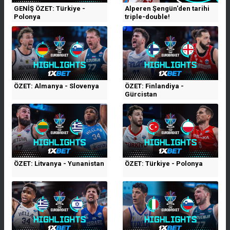
GENİŞ ÖZET: Türkiye -
Alperen Şengün'den tarihi
Polonya
triple-double!
ÖZET: Almanya - Slovenya
ÖZET: Finlandiya -
Gürcistan
ÖZET: Litvanya - Yunanistan
ÖZET: Türkiye - Polonya