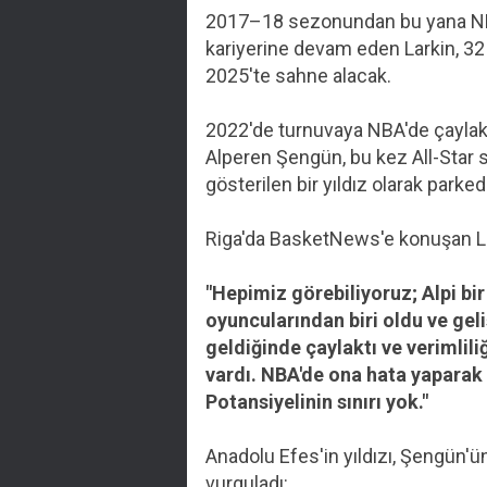
2017–18 sezonundan bu yana NBA'
kariyerine devam eden Larkin, 3
2025'te sahne alacak.
2022'de turnuvaya NBA'de çaylak 
Alperen Şengün, bu kez All-Star s
gösterilen bir yıldız olarak parke
Riga'da BasketNews'e konuşan Lar
"Hepimiz görebiliyoruz; Alpi bir
oyuncularından biri oldu ve ge
geldiğinde çaylaktı ve verimlili
vardı. NBA'de ona hata yaparak
Potansiyelinin sınırı yok."
Anadolu Efes'in yıldızı, Şengün'
vurguladı: