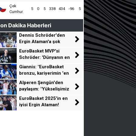
Çek
5
0
5
338
434
-96
5
Cumhur.
on Dakika Haberleri
Dennis Schröder'den
Ergin Ataman'a şok
sözler!
EuroBasket MVP'si
Schröder: 'Dünyanın en
iyi beş oyuncusu
Giannis: "EuroBasket
Avrupa'dan geliyor'
bronzu, kariyerimin 'en
büyük başarısı'"
Alperen Şengün'den
paylaşım: "Yükselişimiz
devam edecek"
EuroBasket 2025'in en
iyisi Ergin Ataman!