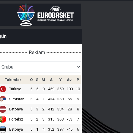
gün
Reklam
Takımlar
O
G
M
A
Y
Av.
P
Türkiye
5
5
0
459
359
100
10
Sırbistan
5
4
1
434
368
66
9
Letonya
5
3
2
412
384
28
8
Portekiz
5
2
3
315
368
-53
7
Estonya
5
1
4
352
397
-45
6