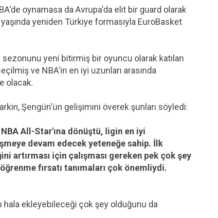
de oynamasa da Avrupa'da elit bir guard olarak
2 yaşında yeniden Türkiye formasıyla EuroBasket
sezonunu yeni bitirmiş bir oyuncu olarak katılan
eçilmiş ve NBA'in en iyi uzunları arasında
de olacak.
kin, Şengün'ün gelişimini överek şunları söyledi:
 NBA All-Star'ına dönüştü, ligin en iyi
lişmeye devam edecek yeteneğe sahip. İlk
ğini artırması için çalışması gereken pek çok şey
 öğrenme fırsatı tanımaları çok önemliydi.
ün hala ekleyebileceği çok şey olduğunu da