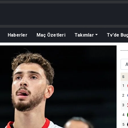
Haberler
Maç Özetleri
Takımlar
Tv'de Bu
S
1
2
3
4
5