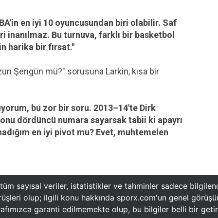
'in en iyi 10 oyuncusundan biri olabilir. Saf
i inanılmaz. Bu turnuva, farklı bir basketbol
n harika bir fırsat."
zun Şengün mü?" sorusuna Larkin, kısa bir
orum, bu zor bir soru. 2013–14'te Dirk
 onu dördüncü numara sayarsak tabii ki apayrı
nadığım en iyi pivot mu? Evet, muhtemelen
m sayısal veriler, istatistikler ve tahminler sadece bilgile
örüşleri olup; ilgili konu hakkında sporx.com'un genel görü
arafımızca garanti edilmemekte olup, bu bilgiler belli bir get