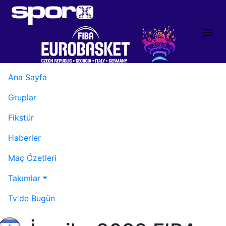
Ana Sayfa
Gruplar
Fikstür
Haberler
Maç Özetleri
Takımlar
Tv'de Bugün