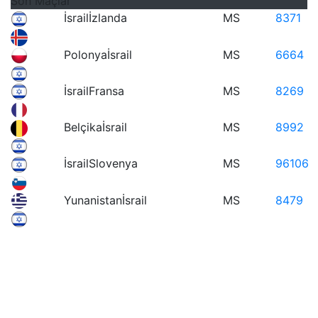
Son Maçlar
İsrail
İzlanda
MS
83
71
Polonya
İsrail
MS
66
64
İsrail
Fransa
MS
82
69
Belçika
İsrail
MS
89
92
İsrail
Slovenya
MS
96
106
Yunanistan
İsrail
MS
84
79