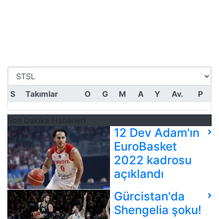
S
Takımlar
O
G
M
A
Y
Av.
P
Son Dakika Haberleri
12 Dev Adam'ın
EuroBasket
2022 kadrosu
açıklandı
Gürcistan'da
Shengelia şoku!