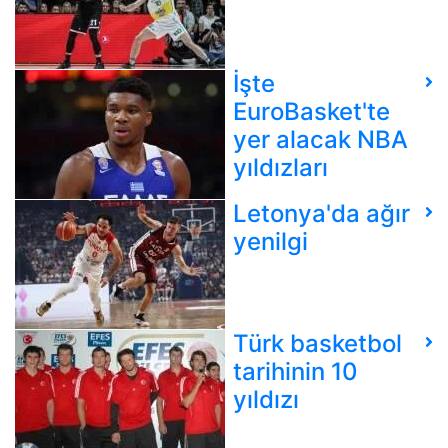
İşte
EuroBasket'te
yer alacak NBA
yıldızları
Letonya'da ağır
yenilgi
Türk basketbol
tarihinin 10
yıldızı