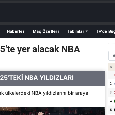
Haberler
Maç Özetleri
Takımlar
Tv'de Bu
5'te yer alacak NBA
S
1
5'TEKİ NBA YILDIZLARI
2
 ülkelerdeki NBA yıldızlarını bir araya
3
4
5