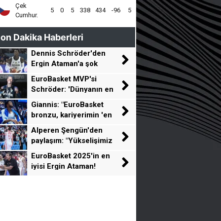
Çek
5
0
5
338
434
-96
5
Cumhur.
on Dakika Haberleri
Dennis Schröder'den
Ergin Ataman'a şok
sözler!
EuroBasket MVP'si
Schröder: 'Dünyanın en
iyi beş oyuncusu
Giannis: "EuroBasket
Avrupa'dan geliyor'
bronzu, kariyerimin 'en
büyük başarısı'"
Alperen Şengün'den
paylaşım: "Yükselişimiz
devam edecek"
EuroBasket 2025'in en
iyisi Ergin Ataman!