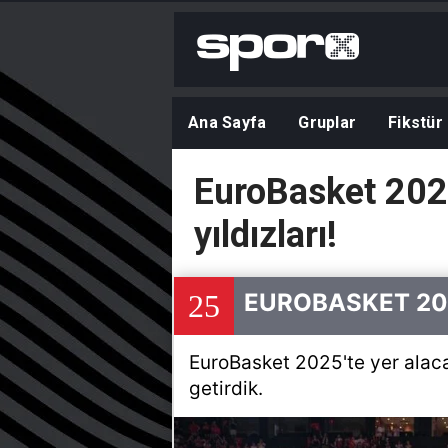
Ana Sayfa
Gruplar
Fikstür
EuroBasket 202
yıldızları!
25
EUROBASKET 202
EuroBasket 2025'te yer alacak
getirdik.