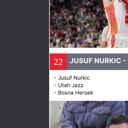
22
JUSUF NURKIC -
- Jusuf Nurkic
- Utah Jazz
- Bosna Hersek