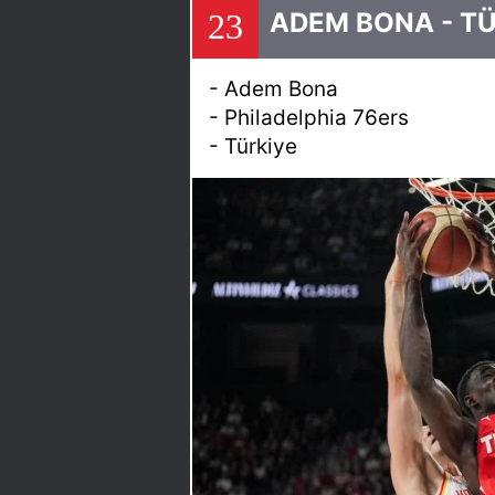
23
ADEM BONA - T
- Adem Bona
- Philadelphia 76ers
- Türkiye