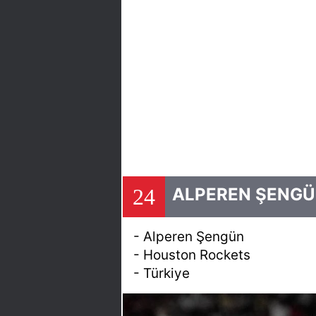
24
ALPEREN ŞENGÜ
- Alperen Şengün
- Houston Rockets
- Türkiye