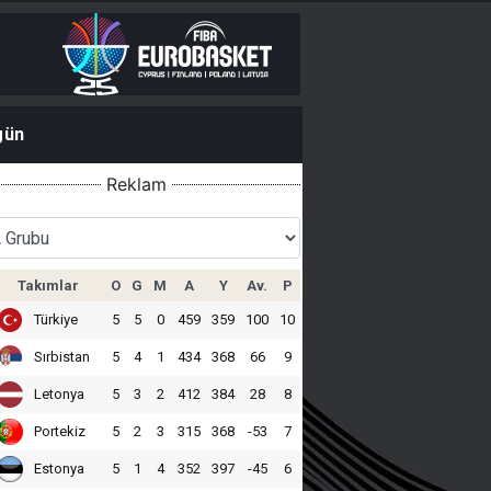
gün
Reklam
Takımlar
O
G
M
A
Y
Av.
P
Türkiye
5
5
0
459
359
100
10
Sırbistan
5
4
1
434
368
66
9
Letonya
5
3
2
412
384
28
8
Portekiz
5
2
3
315
368
-53
7
Estonya
5
1
4
352
397
-45
6