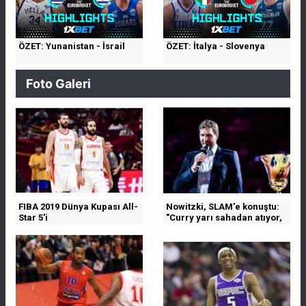
ÖZET: Yunanistan - İsrail
ÖZET: İtalya - Slovenya
Foto Galeri
FIBA 2019 Dünya Kupası All-
Nowitzki, SLAM'e konuştu:
Star 5'i
"Curry yarı sahadan atıyor,
bilmiyorum"