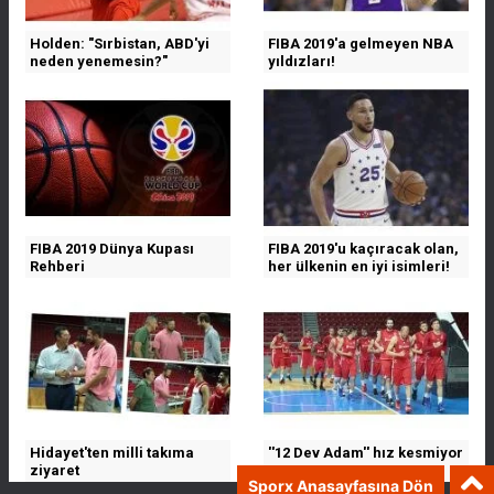
Holden: "Sırbistan, ABD'yi
FIBA 2019'a gelmeyen NBA
neden yenemesin?"
yıldızları!
FIBA 2019 Dünya Kupası
FIBA 2019'u kaçıracak olan,
Rehberi
her ülkenin en iyi isimleri!
Hidayet'ten milli takıma
''12 Dev Adam'' hız kesmiyor
ziyaret
Sporx Anasayfasına Dön