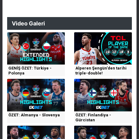
Video Galeri
GENİŞ ÖZET: Türkiye -
Alperen Şengün'den tarihi
Polonya
triple-double!
ÖZET: Almanya - Slovenya
ÖZET: Finlandiya -
Gürcistan