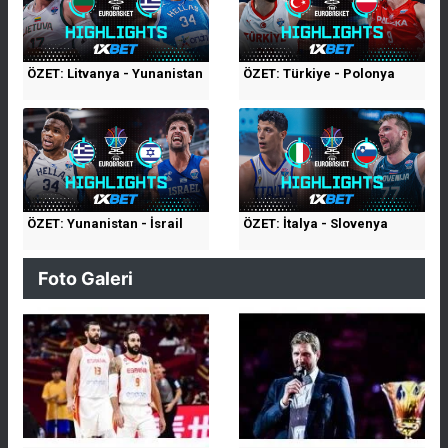
ÖZET: Litvanya - Yunanistan
ÖZET: Türkiye - Polonya
ÖZET: Yunanistan - İsrail
ÖZET: İtalya - Slovenya
Foto Galeri