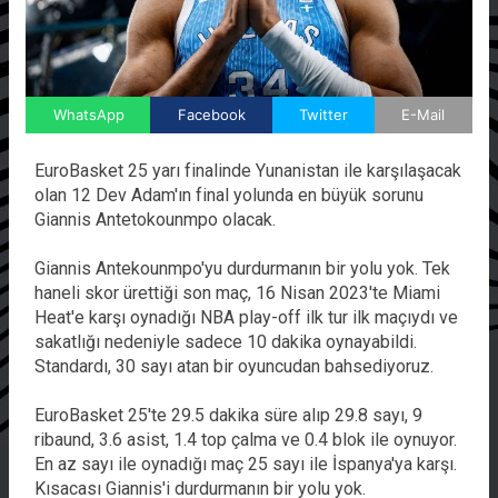
WhatsApp
Facebook
Twitter
E-Mail
EuroBasket 25 yarı finalinde Yunanistan ile karşılaşacak
olan 12 Dev Adam'ın final yolunda en büyük sorunu
Giannis Antetokounmpo olacak.
Giannis Antekounmpo'yu durdurmanın bir yolu yok. Tek
haneli skor ürettiği son maç, 16 Nisan 2023'te Miami
Heat'e karşı oynadığı NBA play-off ilk tur ilk maçıydı ve
sakatlığı nedeniyle sadece 10 dakika oynayabildi.
Standardı, 30 sayı atan bir oyuncudan bahsediyoruz.
EuroBasket 25'te 29.5 dakika süre alıp 29.8 sayı, 9
ribaund, 3.6 asist, 1.4 top çalma ve 0.4 blok ile oynuyor.
En az sayı ile oynadığı maç 25 sayı ile İspanya'ya karşı.
Kısacası Giannis'i durdurmanın bir yolu yok.