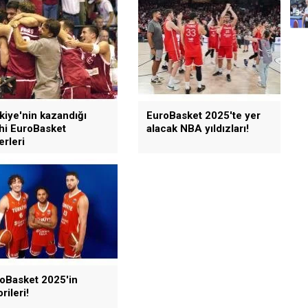
kiye'nin kazandığı
EuroBasket 2025'te yer
ihi EuroBasket
alacak NBA yıldızları!
erleri
oBasket 2025'in
rileri!