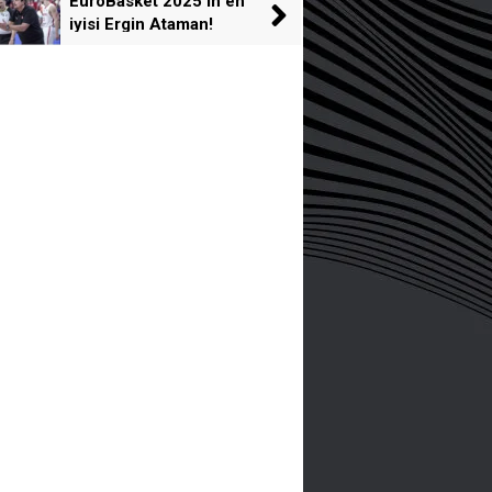
EuroBasket 2025'in en
iyisi Ergin Ataman!