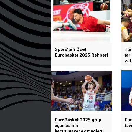
Sporx’ten Özel
Tür
Eurobasket 2025 Rehberi
tar
zaf
EuroBasket 2025 grup
Eur
aşamasının
favo
kaçırılmayacak maçları!