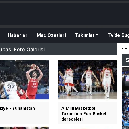
Haberler
Maç Özetleri
Takımlar
Tv'de Bu
pası Foto Galerisi
S
kiye - Yunanistan
A Milli Basketbol
Takımı'nın EuroBasket
dereceleri