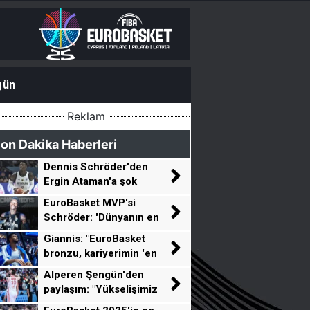
gün
Reklam
on Dakika Haberleri
Dennis Schröder'den
Ergin Ataman'a şok
sözler!
EuroBasket MVP'si
Schröder: 'Dünyanın en
iyi beş oyuncusu
Giannis: "EuroBasket
Avrupa'dan geliyor'
bronzu, kariyerimin 'en
büyük başarısı'"
Alperen Şengün'den
paylaşım: "Yükselişimiz
devam edecek"