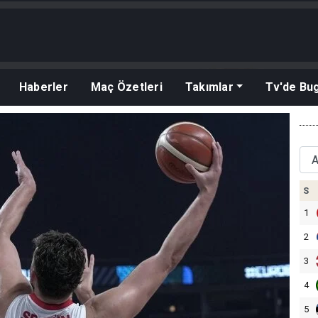
Haberler
Maç Özetleri
Takımlar
Tv'de Bu
S
1
2
3
4
5