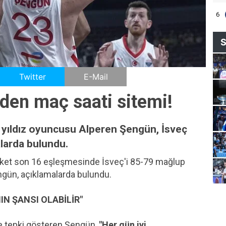
6
S
Twitter
E-Mail
Yorum Yaz
den maç saati sitemi!
n yıldız oyuncusu Alperen Şengün, İsveç
alarda bulundu.
asket son 16 eşleşmesinde İsveç'i 85-79 mağlup
engün, açıklamalarda bulundu.
IN ŞANSI OLABİLİR"
e tepki gösteren Şengün,
"Her gün iyi