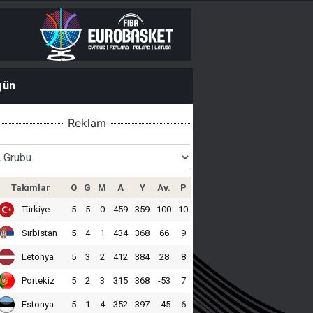
gün
Reklam
Takımlar
O
G
M
A
Y
Av.
P
Türkiye
5
5
0
459
359
100
10
Sırbistan
5
4
1
434
368
66
9
Letonya
5
3
2
412
384
28
8
Portekiz
5
2
3
315
368
-53
7
Estonya
5
1
4
352
397
-45
6