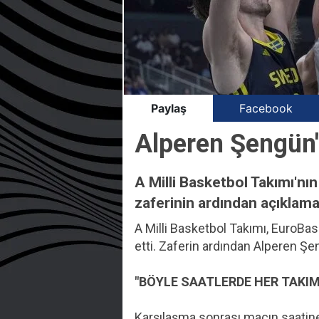
Paylaş
Facebook
Alperen Şengün'
A Milli Basketbol Takımı'nı
zaferinin ardından açıklam
A Milli Basketbol Takımı, EuroB
etti. Zaferin ardından Alperen Ş
"BÖYLE SAATLERDE HER TAKIM
Karşılaşma sonrası maçın saatin