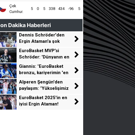
Çek
5
0
5
338
434
-96
5
Cumhur.
on Dakika Haberleri
Dennis Schröder'den
Ergin Ataman'a şok
sözler!
EuroBasket MVP'si
Schröder: 'Dünyanın en
iyi beş oyuncusu
Giannis: "EuroBasket
Avrupa'dan geliyor'
bronzu, kariyerimin 'en
büyük başarısı'"
Alperen Şengün'den
paylaşım: "Yükselişimiz
devam edecek"
EuroBasket 2025'in en
iyisi Ergin Ataman!