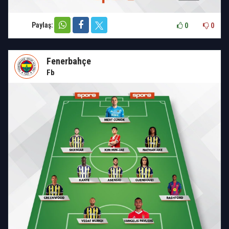
Paylaş:
0
0
Fenerbahçe
Fb