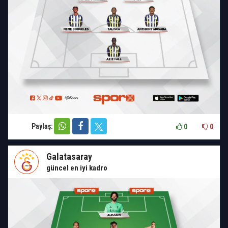
Paylaş:
0
0
Galatasaray
güncel en iyi kadro