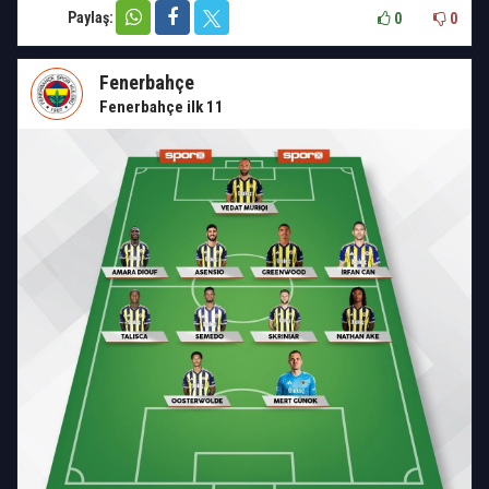
Paylaş:
0
0
Fenerbahçe
Fenerbahçe ilk 11