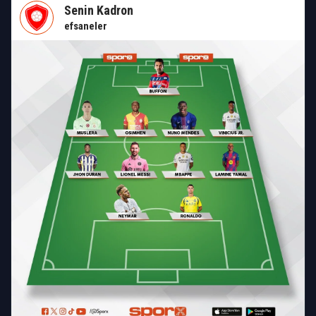
Senin Kadron
efsaneler