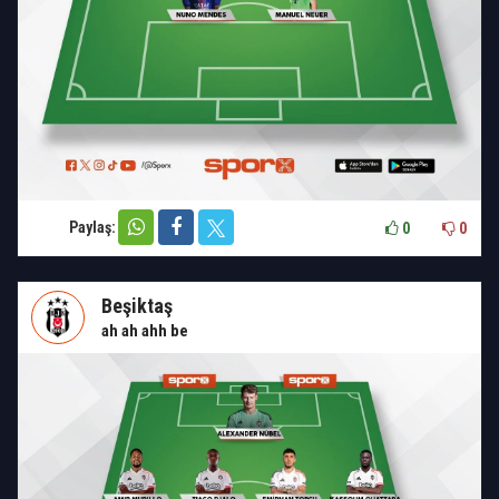
Paylaş:
0
0
Beşiktaş
ah ah ahh be