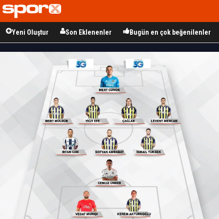
Yeni Oluştur
Son Eklenenler
Bugün en çok beğenilenler