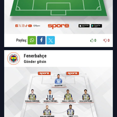
Paylaş:
0
0
Fenerbahçe
Gönder gitsin