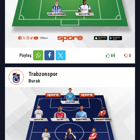
Paylaş:
69
0
Trabzonspor
Burak