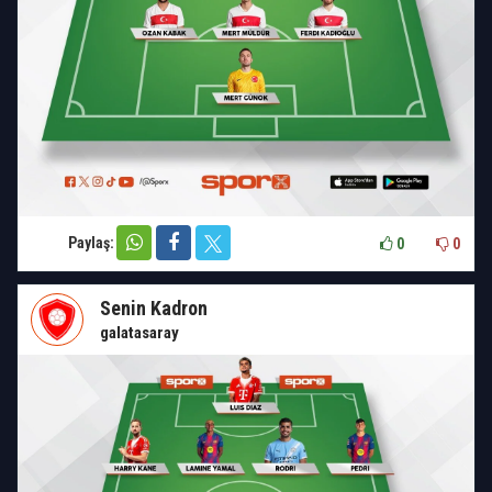
Paylaş:
0
0
Senin Kadron
galatasaray