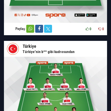
Paylaş:
0
0
Türkiye
Türkiye'nin b** gibi kadrosundan